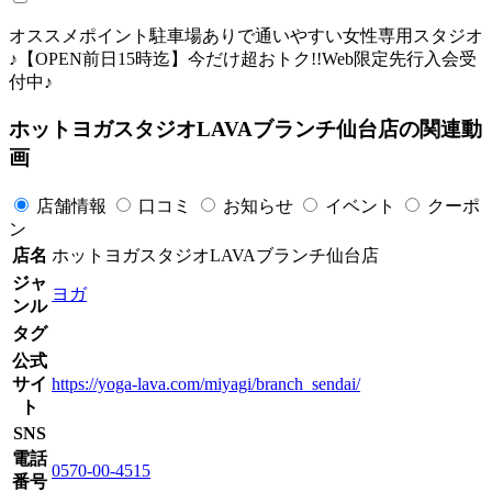
オススメポイント駐車場ありで通いやすい女性専用スタジオ
♪【OPEN前日15時迄】今だけ超おトク!!Web限定先行入会受
付中♪
ホットヨガスタジオLAVAブランチ仙台店の関連動
画
店舗情報
口コミ
お知らせ
イベント
クーポ
ン
店名
ホットヨガスタジオLAVAブランチ仙台店
ジャ
ヨガ
ンル
タグ
公式
サイ
https://yoga-lava.com/miyagi/branch_sendai/
ト
SNS
電話
0570-00-4515
番号