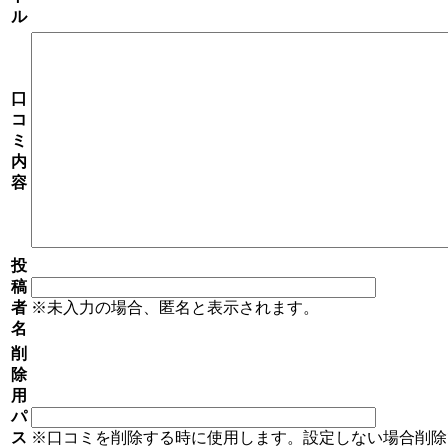
ル
口
コ
ミ
内
容
投
稿
者
※未入力の場合、匿名と表示されます。
名
削
除
用
パ
ス
※口コミを削除する時に使用します。設定しない場合削除