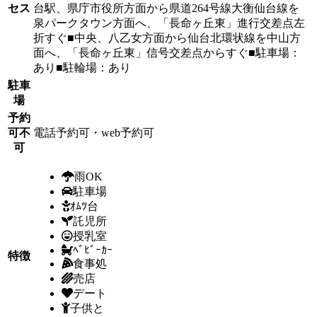
セス
台駅、県庁市役所方面から県道264号線大衡仙台線を
泉パークタウン方面へ、「長命ヶ丘東」進行交差点左
折すぐ■中央、八乙女方面から仙台北環状線を中山方
面へ、「長命ヶ丘東」信号交差点からすぐ■駐車場：
あり■駐輪場：あり
駐車
場
予約
可不
電話予約可・web予約可
可
雨OK
駐車場
ｵﾑﾂ台
託児所
授乳室
ﾍﾞﾋﾞｰｶｰ
特徴
食事処
売店
デート
子供と