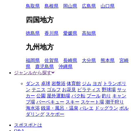
鳥取県
島根県
岡山県
広島県
山口県
四国地方
徳島県
香川県
愛媛県
高知県
九州地方
福岡県
佐賀県
長崎県
大分県
熊本県
宮崎
県
鹿児島県
沖縄県
ジャンルから探す
ダンス
卓球
岩盤浴
体育館
ジム
ヨガ
トランポリ
ン
テニス
ゴルフ
お花見
ピラティス
野球場
サッ
カー
公園
屋外運動場
バク転
プール
釣り
キャン
プ場
バーベキュー
スキー
スケート場
潮干狩り
海水浴
銭湯・風呂・温泉
バレエ
ドッグラン
ボル
ダリング
スケボー
スポスポとは
Q&A