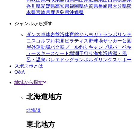
香川県
愛媛県
高知県
福岡県
佐賀県
長崎県
大分県
熊
本県
宮崎県
鹿児島県
沖縄県
ジャンルから探す
ダンス
卓球
岩盤浴
体育館
ジム
ヨガ
トランポリン
テ
ニス
ゴルフ
お花見
ピラティス
野球場
サッカー
公園
屋外運動場
バク転
プール
釣り
キャンプ場
バーベキ
ュー
スキー
スケート場
潮干狩り
海水浴
銭湯・風
呂・温泉
バレエ
ドッグラン
ボルダリング
スケボー
スポスポとは
Q&A
地域から探す
北海道地方
北海道
東北地方