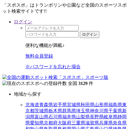
「スポスポ」はトランポリンや公園など全国のスポーツスポ
ット検索サイトです!!
ログイン
ログイン
便利な機能が満載♪
無料会員登録
※パスワードを忘れた場合
全国
3129
件
地域から探す
北海道
青森県
岩手県
宮城県
秋田県
山形県
福島県
東
京都
茨城県
栃木県
群馬県
埼玉県
神奈川県
千葉県
新
潟県
富山県
石川県
福井県
山梨県
長野県
岐阜県
静岡
県
愛知県
京都府
大阪府
三重県
滋賀県
兵庫県
奈良県
和歌山県
鳥取県
島根県
岡山県
広島県
山口県
徳島県