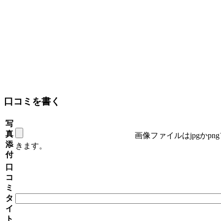
口コミを書く
写
真
画像ファイルはjpgかp
添
きます。
付
口
コ
ミ
タ
イ
ト