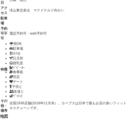
日曜・祝日
日
アク
滝山東交差点 マクドナルド向かい
セス
駐車
場
予約
可不
電話予約可・web予約可
可
雨OK
駐車場
ｵﾑﾂ台
託児所
授乳室
ﾍﾞﾋﾞｰｶｰ
特徴
食事処
売店
デート
子供と
友達と
ﾍﾟｯﾄと
その
全国1936店舗(2018年11月末）。カーブスは日本で最もお店の多いフィット
他・
ネスチェーンです。
備考
地図