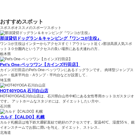
おすすめスポット
スポスポオススメのスポーツスポット
那須貸切ドッグラン＆キャンピング『ワンコが主役』
ワンコが主役はインターからアクセスすぐ！アウトレット近く♪那須高原人気スポ
ット３０分圏内というアクセスの良い場所にある犬連れの方..
栃木県
Pet's One-ペッツワン【カインズ行田店】
カインズ行田店のPet's One-ペッツワンにあるドッグランです。 肉球型ジャンプス
ルー・低床平均台・Aランプ・平均台などが設置して..
埼玉県
HOT40YOGA 石川白山店
HOT40YOGA石川白山店は、石川県白山市中町にある女性専用ホットヨガスタジオ
です。 アットホームなスタジオには、ダイエットしたい方や..
石川県
カルド【CALDO】札幌
カルド札幌店は地下鉄大通駅直結で絶好のアクセスです。室温40℃、湿度55％、銀
イオンスチームでお肌に潤いを与え、ダイエット、ストレス..
北海道