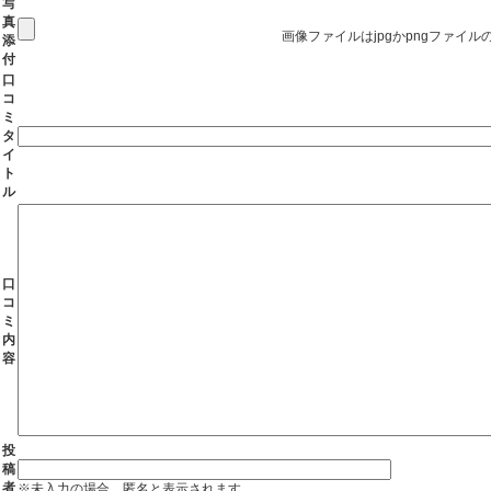
写
真
画像ファイルはjpgかpngファイ
添
付
口
コ
ミ
タ
イ
ト
ル
口
コ
ミ
内
容
投
稿
者
※未入力の場合、匿名と表示されます。