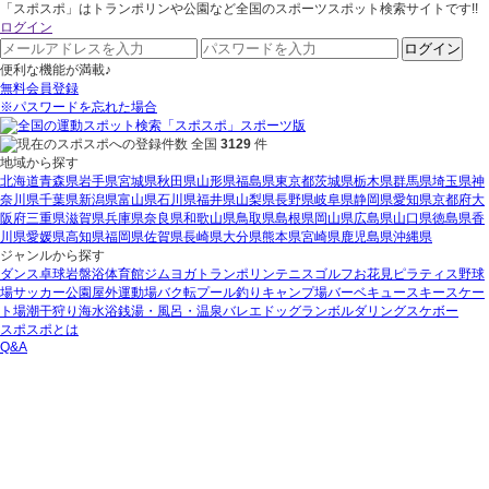
「スポスポ」はトランポリンや公園など全国のスポーツスポット検索サイトです!!
ログイン
ログイン
便利な機能が満載♪
無料会員登録
※パスワードを忘れた場合
全国
3129
件
地域から探す
北海道
青森県
岩手県
宮城県
秋田県
山形県
福島県
東京都
茨城県
栃木県
群馬県
埼玉県
神
奈川県
千葉県
新潟県
富山県
石川県
福井県
山梨県
長野県
岐阜県
静岡県
愛知県
京都府
大
阪府
三重県
滋賀県
兵庫県
奈良県
和歌山県
鳥取県
島根県
岡山県
広島県
山口県
徳島県
香
川県
愛媛県
高知県
福岡県
佐賀県
長崎県
大分県
熊本県
宮崎県
鹿児島県
沖縄県
ジャンルから探す
ダンス
卓球
岩盤浴
体育館
ジム
ヨガ
トランポリン
テニス
ゴルフ
お花見
ピラティス
野球
場
サッカー
公園
屋外運動場
バク転
プール
釣り
キャンプ場
バーベキュー
スキー
スケー
ト場
潮干狩り
海水浴
銭湯・風呂・温泉
バレエ
ドッグラン
ボルダリング
スケボー
スポスポとは
Q&A