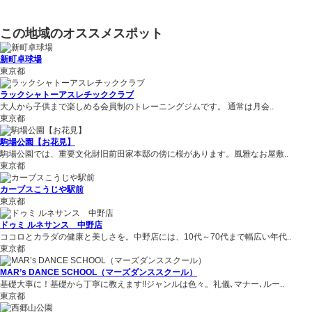
この地域のオススメスポット
新町卓球場
東京都
ラックシャトーアスレチッククラブ
大人から子供まで楽しめる会員制のトレーニングジムです。 通常は月会..
東京都
駒場公園【お花見】
駒場公園では、重要文化財旧前田家本邸の傍に桜があります。風雅なお屋敷..
東京都
カーブスこうじや駅前
東京都
ドゥミ ルネサンス 中野店
ココロとカラダの健康と美しさを。中野店には、10代～70代まで幅広い年代..
東京都
MAR’s DANCE SCHOOL（マーズダンススクール）
基礎大事に！基礎から丁寧に教えます!!ジャンルは色々。礼儀､マナー､ルー..
東京都