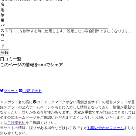
名
削
除
用
パ
ス
※口コミを削除する時に使用します。設定しない場合削除できなくなります。
ワ
ー
ド
口コミ一覧
このページの情報をsnsでシェア
ツイート
LINEで送る
※スポット名の横に
のチェックマークがない店舗は当サイトの運営スタッフが登
録スポットの公式ホームページをもとに入力した情報となっており、情報が最新で
なかったり、誤りがある可能性があります。 大変お手数ですが詳細につきましては
必ず公式ホームページをご確認いただきますようよろしくお願いいたします。詳し
くは
ご利用規約
をご確認ください。
当サイトの情報に誤りがある場合などはお手数ですが
お問い合わせフォーム
よりお
知らせください。