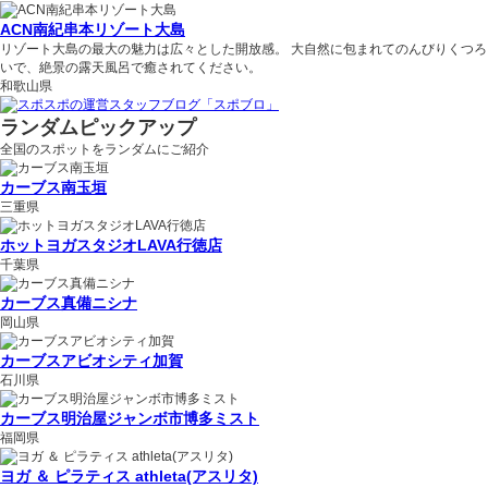
ACN南紀串本リゾート大島
リゾート大島の最大の魅力は広々とした開放感。 大自然に包まれてのんびりくつろ
いで、絶景の露天風呂で癒されてください。
和歌山県
ランダムピックアップ
全国のスポットをランダムにご紹介
カーブス南玉垣
三重県
ホットヨガスタジオLAVA行徳店
千葉県
カーブス真備ニシナ
岡山県
カーブスアビオシティ加賀
石川県
カーブス明治屋ジャンボ市博多ミスト
福岡県
ヨガ ＆ ピラティス athleta(アスリタ)