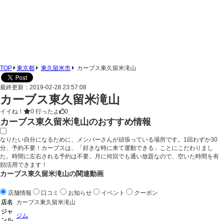
TOP
東京都
東久留米市
カーブス東久留米滝山
最終更新：2019-02-28 23:57:08
カーブス東久留米滝山
イイね！
0
行ったよ
0
カーブス東久留米滝山のおすすめ情報
なりたい自分になるために、メンバーさんが頑張っている場所です。1回わずか30
分、予約不要！カーブスは、「好きな時に来て運動できる」ことにこだわりまし
た。時間に左右される予約は不要。月に何回でも通い放題なので、空いた時間を有
効活用できます！
カーブス東久留米滝山の関連動画
店舗情報
口コミ
お知らせ
イベント
クーポン
店名
カーブス東久留米滝山
ジャ
ジム
ンル