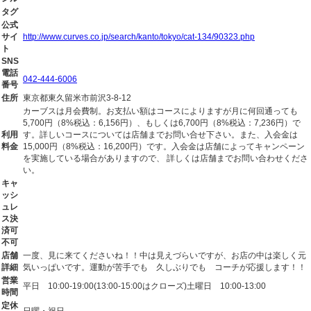
タグ
公式
サイ
http://www.curves.co.jp/search/kanto/tokyo/cat-134/90323.php
ト
SNS
電話
042-444-6006
番号
住所
東京都東久留米市前沢3-8-12
カーブスは月会費制。お支払い額はコースによりますが月に何回通っても
5,700円（8%税込：6,156円）、もしくは6,700円（8%税込：7,236円）で
利用
す。詳しいコースについては店舗までお問い合せ下さい。また、入会金は
料金
15,000円（8%税込：16,200円）です。入会金は店舗によってキャンペーン
を実施している場合がありますので、 詳しくは店舗までお問い合わせくださ
い。
キャ
ッシ
ュレ
ス決
済可
不可
店舗
一度、見に来てくださいね！！中は見えづらいですが、お店の中は楽しく元
詳細
気いっぱいです。運動が苦手でも 久しぶりでも コーチが応援します！！
営業
平日 10:00-19:00(13:00-15:00はクローズ)土曜日 10:00-13:00
時間
定休