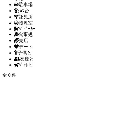
駐車場
ｵﾑﾂ台
託児所
授乳室
ﾍﾞﾋﾞｰｶｰ
食事処
売店
デート
子供と
友達と
ﾍﾟｯﾄと
全 0 件