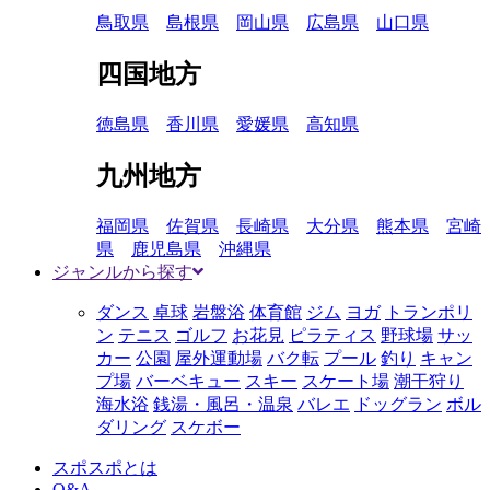
鳥取県
島根県
岡山県
広島県
山口県
四国地方
徳島県
香川県
愛媛県
高知県
九州地方
福岡県
佐賀県
長崎県
大分県
熊本県
宮崎
県
鹿児島県
沖縄県
ジャンルから探す
ダンス
卓球
岩盤浴
体育館
ジム
ヨガ
トランポリ
ン
テニス
ゴルフ
お花見
ピラティス
野球場
サッ
カー
公園
屋外運動場
バク転
プール
釣り
キャン
プ場
バーベキュー
スキー
スケート場
潮干狩り
海水浴
銭湯・風呂・温泉
バレエ
ドッグラン
ボル
ダリング
スケボー
スポスポとは
Q&A