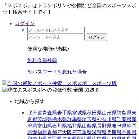
「スポスポ」はトランポリンや公園など全国のスポーツスポ
ット検索サイトです!!
ログイン
ログイン
便利な機能が満載♪
無料会員登録
※パスワードを忘れた場合
全国
3129
件
地域から探す
北海道
青森県
岩手県
宮城県
秋田県
山形県
福島県
東
京都
茨城県
栃木県
群馬県
埼玉県
神奈川県
千葉県
新
潟県
富山県
石川県
福井県
山梨県
長野県
岐阜県
静岡
県
愛知県
京都府
大阪府
三重県
滋賀県
兵庫県
奈良県
和歌山県
鳥取県
島根県
岡山県
広島県
山口県
徳島県