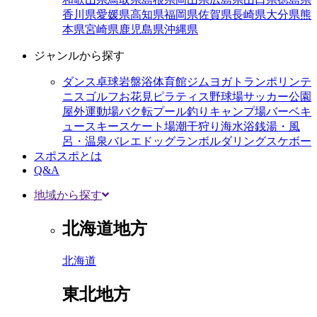
香川県
愛媛県
高知県
福岡県
佐賀県
長崎県
大分県
熊
本県
宮崎県
鹿児島県
沖縄県
ジャンルから探す
ダンス
卓球
岩盤浴
体育館
ジム
ヨガ
トランポリン
テ
ニス
ゴルフ
お花見
ピラティス
野球場
サッカー
公園
屋外運動場
バク転
プール
釣り
キャンプ場
バーベキ
ュー
スキー
スケート場
潮干狩り
海水浴
銭湯・風
呂・温泉
バレエ
ドッグラン
ボルダリング
スケボー
スポスポとは
Q&A
地域から探す
北海道地方
北海道
東北地方