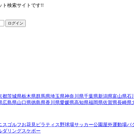
ト検索サイトです!!
ログイン
京都
茨城県
栃木県
群馬県
埼玉県
神奈川県
千葉県
新潟県
富山県
石
県
広島県
山口県
徳島県
香川県
愛媛県
高知県
福岡県
佐賀県
長崎県
ニス
ゴルフ
お花見
ピラティス
野球場
サッカー
公園
屋外運動場
バ
ルダリング
スケボー