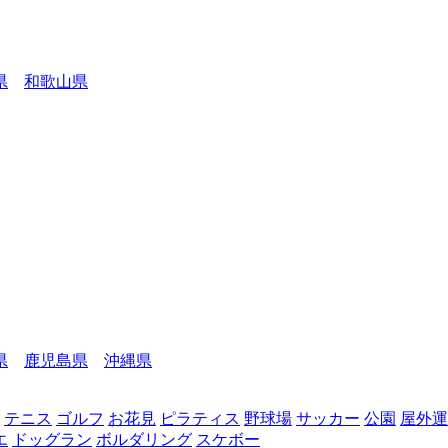
県
和歌山県
県
鹿児島県
沖縄県
テニス
ゴルフ
お花見
ピラティス
野球場
サッカー
公園
屋外運
エ
ドッグラン
ボルダリング
スケボー