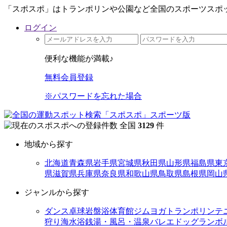
「スポスポ」はトランポリンや公園など全国のスポーツスポッ
ログイン
便利な機能が満載♪
無料会員登録
※パスワードを忘れた場合
全国
3129
件
地域から探す
北海道
青森県
岩手県
宮城県
秋田県
山形県
福島県
東
県
滋賀県
兵庫県
奈良県
和歌山県
鳥取県
島根県
岡山
ジャンルから探す
ダンス
卓球
岩盤浴
体育館
ジム
ヨガ
トランポリン
テ
狩り
海水浴
銭湯・風呂・温泉
バレエ
ドッグラン
ボ