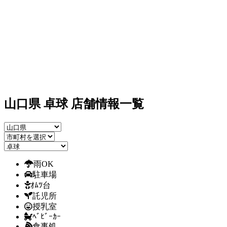
山口県 卓球 店舗情報一覧
雨OK
駐車場
ｵﾑﾂ台
託児所
授乳室
ﾍﾞﾋﾞｰｶｰ
食事処