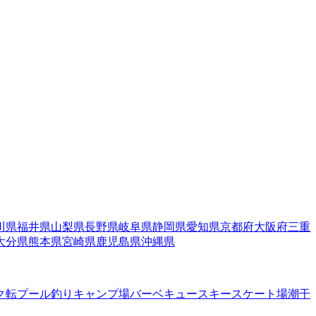
川県
福井県
山梨県
長野県
岐阜県
静岡県
愛知県
京都府
大阪府
三重
大分県
熊本県
宮崎県
鹿児島県
沖縄県
ク転
プール
釣り
キャンプ場
バーベキュー
スキー
スケート場
潮干