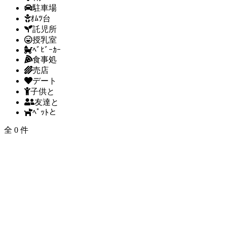
駐車場
ｵﾑﾂ台
託児所
授乳室
ﾍﾞﾋﾞｰｶｰ
食事処
売店
デート
子供と
友達と
ﾍﾟｯﾄと
全 0 件