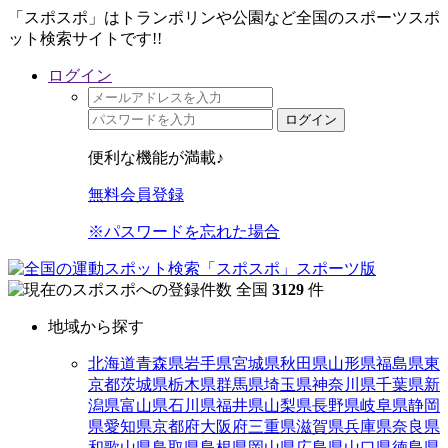
「スポスポ」はトランポリンや公園など全国のスポーツスポ
ット検索サイトです!!
ログイン
ログイン
便利な機能が満載♪
無料会員登録
※パスワードを忘れた場合
全国
3129
件
地域から探す
北海道
青森県
岩手県
宮城県
秋田県
山形県
福島県
東
京都
茨城県
栃木県
群馬県
埼玉県
神奈川県
千葉県
新
潟県
富山県
石川県
福井県
山梨県
長野県
岐阜県
静岡
県
愛知県
京都府
大阪府
三重県
滋賀県
兵庫県
奈良県
和歌山県
鳥取県
島根県
岡山県
広島県
山口県
徳島県