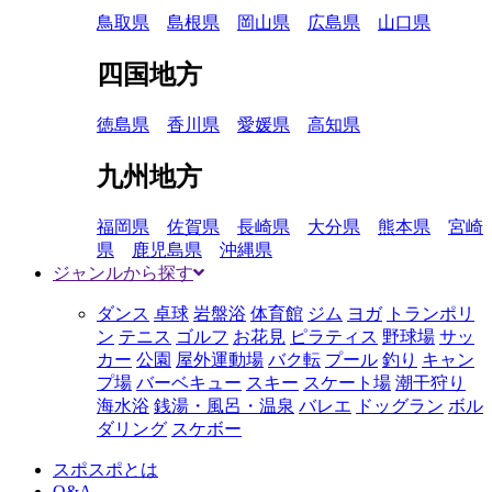
鳥取県
島根県
岡山県
広島県
山口県
四国地方
徳島県
香川県
愛媛県
高知県
九州地方
福岡県
佐賀県
長崎県
大分県
熊本県
宮崎
県
鹿児島県
沖縄県
ジャンルから探す
ダンス
卓球
岩盤浴
体育館
ジム
ヨガ
トランポリ
ン
テニス
ゴルフ
お花見
ピラティス
野球場
サッ
カー
公園
屋外運動場
バク転
プール
釣り
キャン
プ場
バーベキュー
スキー
スケート場
潮干狩り
海水浴
銭湯・風呂・温泉
バレエ
ドッグラン
ボル
ダリング
スケボー
スポスポとは
Q&A