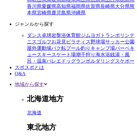
香川県
愛媛県
高知県
福岡県
佐賀県
長崎県
大分県
熊
本県
宮崎県
鹿児島県
沖縄県
ジャンルから探す
ダンス
卓球
岩盤浴
体育館
ジム
ヨガ
トランポリン
テ
ニス
ゴルフ
お花見
ピラティス
野球場
サッカー
公園
屋外運動場
バク転
プール
釣り
キャンプ場
バーベキ
ュー
スキー
スケート場
潮干狩り
海水浴
銭湯・風
呂・温泉
バレエ
ドッグラン
ボルダリング
スケボー
スポスポとは
Q&A
地域から探す
北海道地方
北海道
東北地方