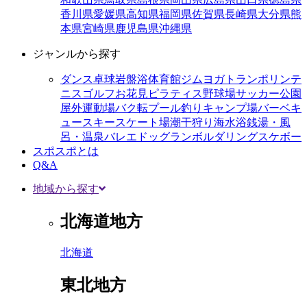
香川県
愛媛県
高知県
福岡県
佐賀県
長崎県
大分県
熊
本県
宮崎県
鹿児島県
沖縄県
ジャンルから探す
ダンス
卓球
岩盤浴
体育館
ジム
ヨガ
トランポリン
テ
ニス
ゴルフ
お花見
ピラティス
野球場
サッカー
公園
屋外運動場
バク転
プール
釣り
キャンプ場
バーベキ
ュー
スキー
スケート場
潮干狩り
海水浴
銭湯・風
呂・温泉
バレエ
ドッグラン
ボルダリング
スケボー
スポスポとは
Q&A
地域から探す
北海道地方
北海道
東北地方