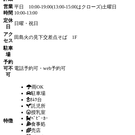
営業
平日 10:00-19:00(13:00-15:00はクローズ)土曜日
時間
10:00-13:00
定休
日曜・祝日
日
アク
田島火の見下交差点そば 1F
セス
駐車
場
予約
可不
電話予約可・web予約可
可
雨OK
駐車場
ｵﾑﾂ台
託児所
授乳室
ﾍﾞﾋﾞｰｶｰ
特徴
食事処
売店