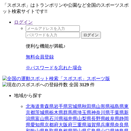
「スポスポ」はトランポリンや公園など全国のスポーツスポ
ット検索サイトです!!
ログイン
ログイン
便利な機能が満載♪
無料会員登録
※パスワードを忘れた場合
全国
3129
件
地域から探す
北海道
青森県
岩手県
宮城県
秋田県
山形県
福島県
東
京都
茨城県
栃木県
群馬県
埼玉県
神奈川県
千葉県
新
潟県
富山県
石川県
福井県
山梨県
長野県
岐阜県
静岡
県
愛知県
京都府
大阪府
三重県
滋賀県
兵庫県
奈良県
和歌山県
鳥取県
島根県
岡山県
広島県
山口県
徳島県