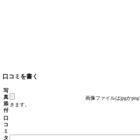
口コミを書く
写
真
画像ファイルはjpgかp
添
きます。
付
口
コ
ミ
タ