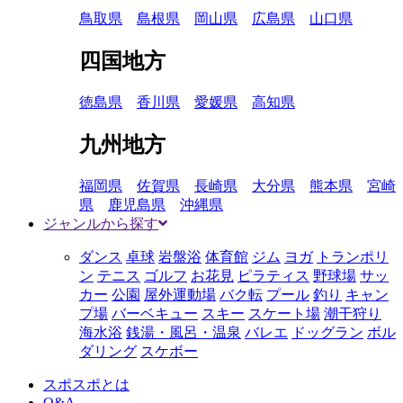
鳥取県
島根県
岡山県
広島県
山口県
四国地方
徳島県
香川県
愛媛県
高知県
九州地方
福岡県
佐賀県
長崎県
大分県
熊本県
宮崎
県
鹿児島県
沖縄県
ジャンルから探す
ダンス
卓球
岩盤浴
体育館
ジム
ヨガ
トランポリ
ン
テニス
ゴルフ
お花見
ピラティス
野球場
サッ
カー
公園
屋外運動場
バク転
プール
釣り
キャン
プ場
バーベキュー
スキー
スケート場
潮干狩り
海水浴
銭湯・風呂・温泉
バレエ
ドッグラン
ボル
ダリング
スケボー
スポスポとは
Q&A