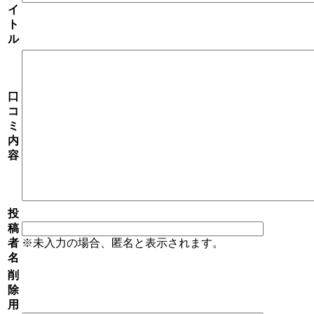
イ
ト
ル
口
コ
ミ
内
容
投
稿
者
※未入力の場合、匿名と表示されます。
名
削
除
用