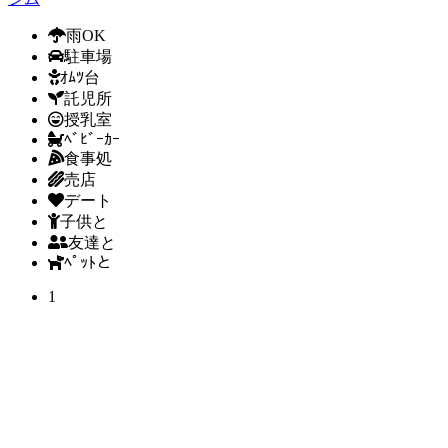
雨OK
駐車場
ｵﾑﾂ台
託児所
授乳室
ﾍﾞﾋﾞｰｶｰ
食事処
売店
デート
子供と
友達と
ﾍﾟｯﾄと
1