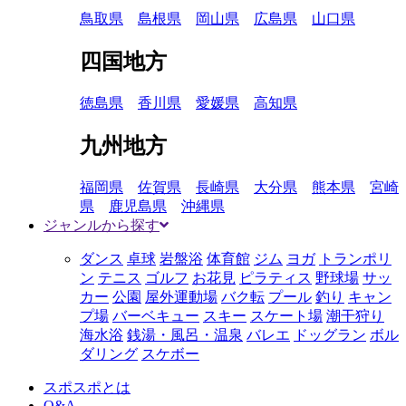
鳥取県
島根県
岡山県
広島県
山口県
四国地方
徳島県
香川県
愛媛県
高知県
九州地方
福岡県
佐賀県
長崎県
大分県
熊本県
宮崎
県
鹿児島県
沖縄県
ジャンルから探す
ダンス
卓球
岩盤浴
体育館
ジム
ヨガ
トランポリ
ン
テニス
ゴルフ
お花見
ピラティス
野球場
サッ
カー
公園
屋外運動場
バク転
プール
釣り
キャン
プ場
バーベキュー
スキー
スケート場
潮干狩り
海水浴
銭湯・風呂・温泉
バレエ
ドッグラン
ボル
ダリング
スケボー
スポスポとは
Q&A