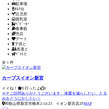
駐車場
ｵﾑﾂ台
託児所
授乳室
ﾍﾞﾋﾞｰｶｰ
食事処
売店
デート
子供と
友達と
ﾍﾟｯﾄと
全 1 件
カーブスイオン新宮
イイね！
0
行ったよ
0
ＨＰご訪問ありがとうございます。体重を減らしたい、たる
みをどうにかしたい！
和歌山県新宮市橋本2-14-23 イオン新宮店2F
MAP
ジム