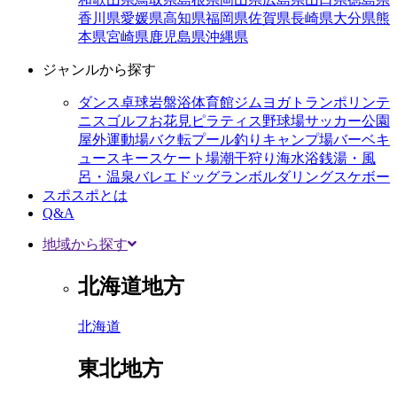
香川県
愛媛県
高知県
福岡県
佐賀県
長崎県
大分県
熊
本県
宮崎県
鹿児島県
沖縄県
ジャンルから探す
ダンス
卓球
岩盤浴
体育館
ジム
ヨガ
トランポリン
テ
ニス
ゴルフ
お花見
ピラティス
野球場
サッカー
公園
屋外運動場
バク転
プール
釣り
キャンプ場
バーベキ
ュー
スキー
スケート場
潮干狩り
海水浴
銭湯・風
呂・温泉
バレエ
ドッグラン
ボルダリング
スケボー
スポスポとは
Q&A
地域から探す
北海道地方
北海道
東北地方