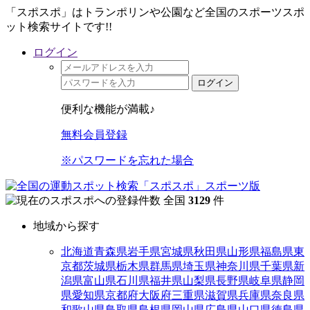
「スポスポ」はトランポリンや公園など全国のスポーツスポ
ット検索サイトです!!
ログイン
ログイン
便利な機能が満載♪
無料会員登録
※パスワードを忘れた場合
全国
3129
件
地域から探す
北海道
青森県
岩手県
宮城県
秋田県
山形県
福島県
東
京都
茨城県
栃木県
群馬県
埼玉県
神奈川県
千葉県
新
潟県
富山県
石川県
福井県
山梨県
長野県
岐阜県
静岡
県
愛知県
京都府
大阪府
三重県
滋賀県
兵庫県
奈良県
和歌山県
鳥取県
島根県
岡山県
広島県
山口県
徳島県