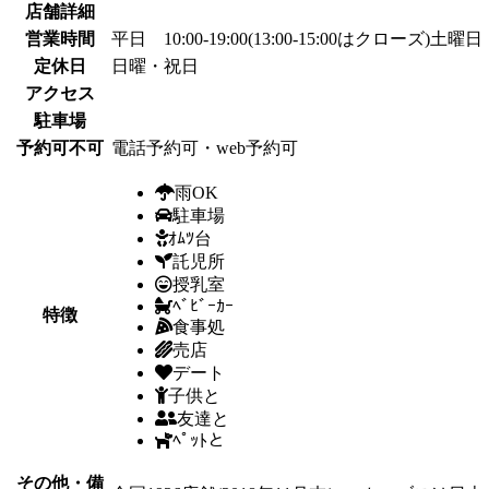
店舗詳細
営業時間
平日 10:00-19:00(13:00-15:00はクローズ)土曜日 1
定休日
日曜・祝日
アクセス
駐車場
予約可不可
電話予約可・web予約可
雨OK
駐車場
ｵﾑﾂ台
託児所
授乳室
ﾍﾞﾋﾞｰｶｰ
特徴
食事処
売店
デート
子供と
友達と
ﾍﾟｯﾄと
その他・備