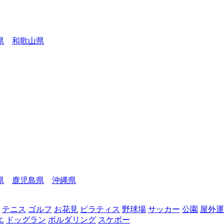
県
和歌山県
県
鹿児島県
沖縄県
テニス
ゴルフ
お花見
ピラティス
野球場
サッカー
公園
屋外運
エ
ドッグラン
ボルダリング
スケボー