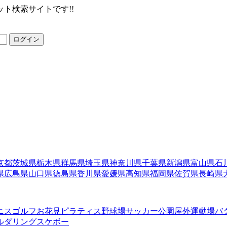
ト検索サイトです!!
ログイン
京都
茨城県
栃木県
群馬県
埼玉県
神奈川県
千葉県
新潟県
富山県
石
県
広島県
山口県
徳島県
香川県
愛媛県
高知県
福岡県
佐賀県
長崎県
ニス
ゴルフ
お花見
ピラティス
野球場
サッカー
公園
屋外運動場
バ
ルダリング
スケボー