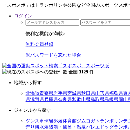
「スポスポ」はトランポリンや公園など全国のスポーツスポッ
ログイン
便利な機能が満載♪
無料会員登録
※パスワードを忘れた場合
全国
3129
件
地域から探す
北海道
青森県
岩手県
宮城県
秋田県
山形県
福島県
東
県
滋賀県
兵庫県
奈良県
和歌山県
鳥取県
島根県
岡山
ジャンルから探す
ダンス
卓球
岩盤浴
体育館
ジム
ヨガ
トランポリン
テ
狩り
海水浴
銭湯・風呂・温泉
バレエ
ドッグラン
ボ