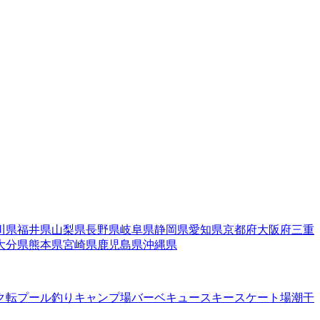
川県
福井県
山梨県
長野県
岐阜県
静岡県
愛知県
京都府
大阪府
三重
大分県
熊本県
宮崎県
鹿児島県
沖縄県
ク転
プール
釣り
キャンプ場
バーベキュー
スキー
スケート場
潮干