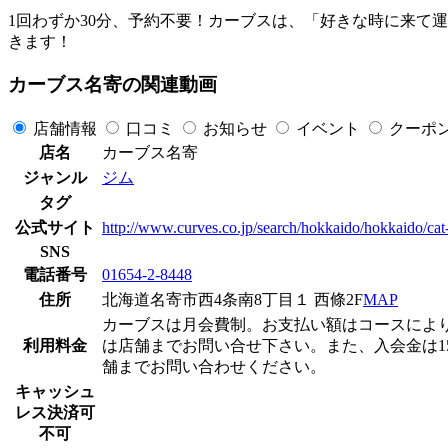
1回わずか30分、予約不要！カーブスは、「好きな時に来て
きます！
カーブス名寄の関連動画
店舗情報
口コミ
お知らせ
イベント
クーポ
店名
カーブス名寄
ジャンル
ジム
タグ
公式サイト
http://www.curves.co.jp/search/hokkaido/hokkaido/ca
SNS
電話番号
01654-2-8448
住所
北海道名寄市西4条南8丁目１ 西條2F
MAP
カーブスは月会費制。お支払い額はコースによりますが
利用料金
は店舗までお問い合せ下さい。また、入会金は15
舗までお問い合わせください。
キャッシュ
レス決済可
不可