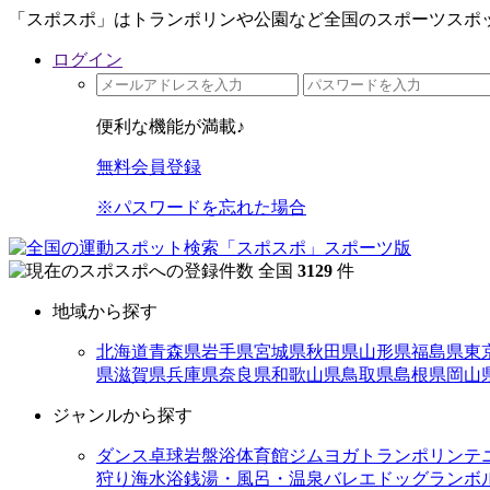
「スポスポ」はトランポリンや公園など全国のスポーツスポッ
ログイン
便利な機能が満載♪
無料会員登録
※パスワードを忘れた場合
全国
3129
件
地域から探す
北海道
青森県
岩手県
宮城県
秋田県
山形県
福島県
東
県
滋賀県
兵庫県
奈良県
和歌山県
鳥取県
島根県
岡山
ジャンルから探す
ダンス
卓球
岩盤浴
体育館
ジム
ヨガ
トランポリン
テ
狩り
海水浴
銭湯・風呂・温泉
バレエ
ドッグラン
ボ