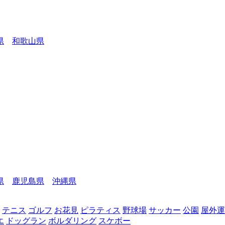
県
和歌山県
県
鹿児島県
沖縄県
テニス
ゴルフ
お花見
ピラティス
野球場
サッカー
公園
屋外運
エ
ドッグラン
ボルダリング
スケボー