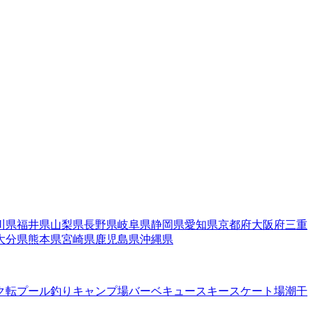
川県
福井県
山梨県
長野県
岐阜県
静岡県
愛知県
京都府
大阪府
三重
大分県
熊本県
宮崎県
鹿児島県
沖縄県
ク転
プール
釣り
キャンプ場
バーベキュー
スキー
スケート場
潮干