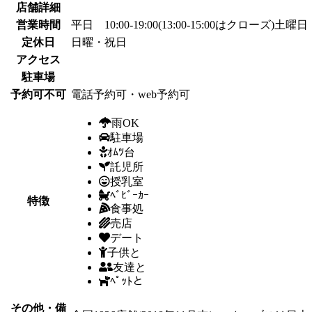
店舗詳細
営業時間
平日 10:00-19:00(13:00-15:00はクローズ)土曜日 1
定休日
日曜・祝日
アクセス
駐車場
予約可不可
電話予約可・web予約可
雨OK
駐車場
ｵﾑﾂ台
託児所
授乳室
ﾍﾞﾋﾞｰｶｰ
特徴
食事処
売店
デート
子供と
友達と
ﾍﾟｯﾄと
その他・備