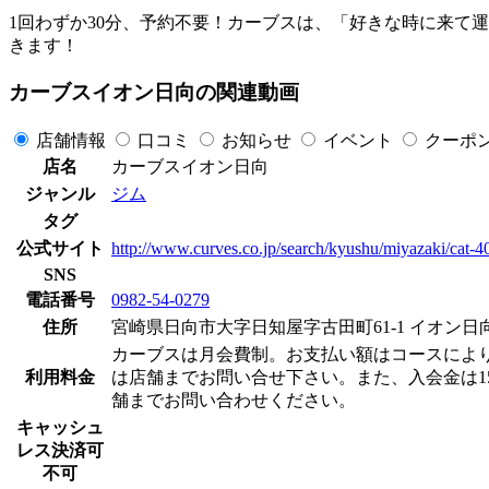
1回わずか30分、予約不要！カーブスは、「好きな時に来て
きます！
カーブスイオン日向の関連動画
店舗情報
口コミ
お知らせ
イベント
クーポ
店名
カーブスイオン日向
ジャンル
ジム
タグ
公式サイト
http://www.curves.co.jp/search/kyushu/miyazaki/cat-
SNS
電話番号
0982-54-0279
住所
宮崎県日向市大字日知屋字古田町61-1 イオン日向
カーブスは月会費制。お支払い額はコースによりますが
利用料金
は店舗までお問い合せ下さい。また、入会金は15
舗までお問い合わせください。
キャッシュ
レス決済可
不可