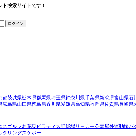
ト検索サイトです!!
ログイン
京都
茨城県
栃木県
群馬県
埼玉県
神奈川県
千葉県
新潟県
富山県
石
県
広島県
山口県
徳島県
香川県
愛媛県
高知県
福岡県
佐賀県
長崎県
ニス
ゴルフ
お花見
ピラティス
野球場
サッカー
公園
屋外運動場
バ
ルダリング
スケボー