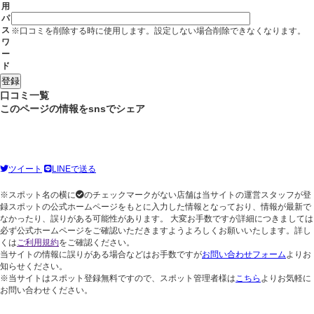
用
パ
ス
※口コミを削除する時に使用します。設定しない場合削除できなくなります。
ワ
ー
ド
口コミ一覧
このページの情報をsnsでシェア
ツイート
LINEで送る
※スポット名の横に
のチェックマークがない店舗は当サイトの運営スタッフが登
録スポットの公式ホームページをもとに入力した情報となっており、情報が最新で
なかったり、誤りがある可能性があります。 大変お手数ですが詳細につきましては
必ず公式ホームページをご確認いただきますようよろしくお願いいたします。詳し
くは
ご利用規約
をご確認ください。
当サイトの情報に誤りがある場合などはお手数ですが
お問い合わせフォーム
よりお
知らせください。
※当サイトはスポット登録無料ですので、スポット管理者様は
こちら
よりお気軽に
お問い合わせください。