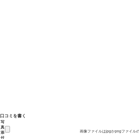
口コミを書く
写
真
画像ファイルはjpgかpngファイ
添
付