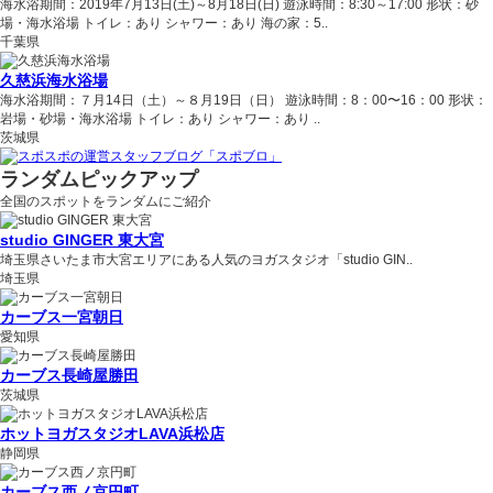
海水浴期間：2019年7月13日(土)～8月18日(日) 遊泳時間：8:30～17:00 形状：砂
場・海水浴場 トイレ：あり シャワー：あり 海の家：5..
千葉県
久慈浜海水浴場
海水浴期間：７月14日（土）～８月19日（日） 遊泳時間：8：00〜16：00 形状：
岩場・砂場・海水浴場 トイレ：あり シャワー：あり ..
茨城県
ランダムピックアップ
全国のスポットをランダムにご紹介
studio GINGER 東大宮
埼玉県さいたま市大宮エリアにある人気のヨガスタジオ「studio GIN..
埼玉県
カーブス一宮朝日
愛知県
カーブス長崎屋勝田
茨城県
ホットヨガスタジオLAVA浜松店
静岡県
カーブス西ノ京円町