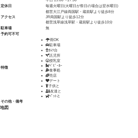
平日 15:00〜17:30
定休日
毎週火曜日(火曜日が祭日の場合は翌水曜日)
都営大江戸線両国駅・蔵前駅より徒歩8分
アクセス
JR両国駅より徒歩12分
都営浅草線浅草駅・蔵前駅より徒歩10分
駐車場
無
予約可不可
雨OK
駐車場
ｵﾑﾂ台
託児所
授乳室
ﾍﾞﾋﾞｰｶｰ
特徴
食事処
売店
デート
子供と
友達と
ﾍﾟｯﾄと
その他・備考
地図