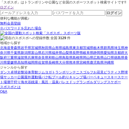
「スポスポ」はトランポリンや公園など全国のスポーツスポット検索サイトです!!
ログイン
ログイン
便利な機能が満載♪
無料会員登録
※パスワードを忘れた場合
全国
3129
件
地域から探す
北海道
青森県
岩手県
宮城県
秋田県
山形県
福島県
東京都
茨城県
栃木県
群馬県
埼玉県
神
奈川県
千葉県
新潟県
富山県
石川県
福井県
山梨県
長野県
岐阜県
静岡県
愛知県
京都府
大
阪府
三重県
滋賀県
兵庫県
奈良県
和歌山県
鳥取県
島根県
岡山県
広島県
山口県
徳島県
香
川県
愛媛県
高知県
福岡県
佐賀県
長崎県
大分県
熊本県
宮崎県
鹿児島県
沖縄県
ジャンルから探す
ダンス
卓球
岩盤浴
体育館
ジム
ヨガ
トランポリン
テニス
ゴルフ
お花見
ピラティス
野球
場
サッカー
公園
屋外運動場
バク転
プール
釣り
キャンプ場
バーベキュー
スキー
スケー
ト場
潮干狩り
海水浴
銭湯・風呂・温泉
バレエ
ドッグラン
ボルダリング
スケボー
スポスポとは
Q&A