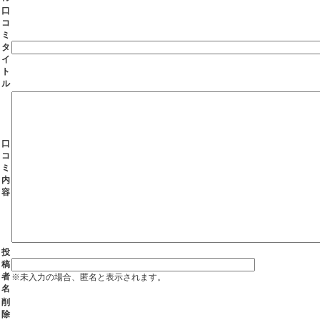
口
コ
ミ
タ
イ
ト
ル
口
コ
ミ
内
容
投
稿
者
※未入力の場合、匿名と表示されます。
名
削
除