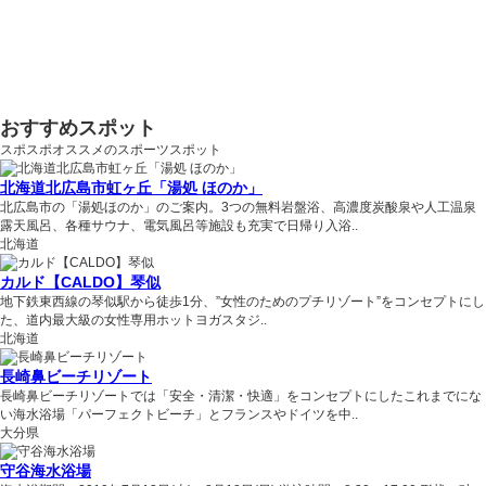
おすすめスポット
スポスポオススメのスポーツスポット
北海道北広島市虹ヶ丘「湯処 ほのか」
北広島市の「湯処ほのか」のご案内。3つの無料岩盤浴、高濃度炭酸泉や人工温泉
露天風呂、各種サウナ、電気風呂等施設も充実で日帰り入浴..
北海道
カルド【CALDO】琴似
地下鉄東西線の琴似駅から徒歩1分、”女性のためのプチリゾート”をコンセプトにし
た、道内最大級の女性専用ホットヨガスタジ..
北海道
長崎鼻ビーチリゾート
長崎鼻ビーチリゾートでは「安全・清潔・快適」をコンセプトにしたこれまでにな
い海水浴場「パーフェクトビーチ」とフランスやドイツを中..
大分県
守谷海水浴場