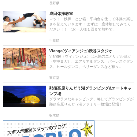
長野県
成田体操教室
マット・鉄棒・とび箱・平均台を使って体操の楽し
さを伝えていきます！ まずは一度体験してみてく
ださい！！ （お一人様１回まで無料で..
千葉県
Viange(ヴィアンジュ)渋谷スタジオ
Viange（ヴィアンジュ）は人気のエアリアルヨガ
（空中ヨガ）、エアリアルダンス、バーレスクダン
ス、ヒールダンス、ベリーダンスなど様々..
東京都
那須高原りんどう湖グランピング&オートキャ
ンプ場
グラマラスなキャンピング、略してグランピングが
那須高原りんどう湖ファミリー牧場に登場！
栃木県