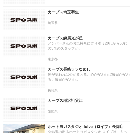
カーブス埼玉羽生
埼玉県
カーブス練馬光が丘
メンバーさんのお気持ちに寄り添う20代から50代
の5名のスタッフが..
東京都
カーブス長崎ララなめし
体が変われば心が変わる。心が変われば毎日が変わ
る。毎日が変われ..
長崎県
カーブス稲沢祖父江
愛知県
ホットヨガスタジオ loIve（ロイブ）長岡店
☆結果の出るホットヨガスタジオ ロイブは、もっ