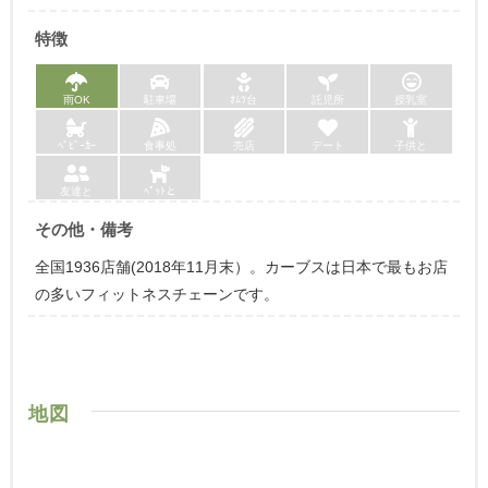
特徴
雨OK
駐車場
ｵﾑﾂ台
託児所
授乳室
ﾍﾞﾋﾞｰｶｰ
食事処
売店
デート
子供と
友達と
ﾍﾟｯﾄと
その他・備考
全国1936店舗(2018年11月末）。カーブスは日本で最もお店
の多いフィットネスチェーンです。
地図