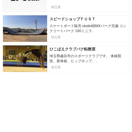
埼玉県
スピードショップＦＵＳＴ
スケートボード販売 skate&BMXパーク完備 コン
クリートパーク 180ミニラ..
埼玉県
ひこばえクラブバク転教室
埼玉県越谷市のスポーツクラブです。 体操競
技、新体操、ヒップホップ、..
埼玉県