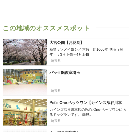
この地域のオススメスポット
大宮公園【お花見】
種類：ソメイヨシノ 本数：約1000本 見頃（例
年）：3月下旬～4月上旬 ..
埼玉県
バック転教室埼玉
埼玉県
Pet's One-ペッツワン【カインズ深谷川本
店】
カインズ深谷川本店のPet's One-ペッツワンにあ
るドッグランです。 肉球..
埼玉県