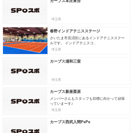
カーブス本庄東台
埼玉県
春野インドアテニスステージ
さいたま市見沼区にあるインドアテニススクー
ルです。 インドアテニスコ..
埼玉県
カーブス浦和三室
埼玉県
カーブス新座栗原
メンバーさんもスタッフも目標に向かって頑張
っていまーす♪
埼玉県
カーブス西武入間PePe