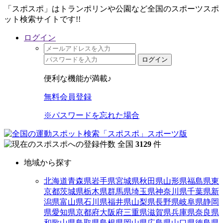
「スポスポ」はトランポリンや公園など全国のスポーツスポ
ット検索サイトです!!
ログイン
ログイン
便利な機能が満載♪
無料会員登録
※パスワードを忘れた場合
全国
3129
件
地域から探す
北海道
青森県
岩手県
宮城県
秋田県
山形県
福島県
東
京都
茨城県
栃木県
群馬県
埼玉県
神奈川県
千葉県
新
潟県
富山県
石川県
福井県
山梨県
長野県
岐阜県
静岡
県
愛知県
京都府
大阪府
三重県
滋賀県
兵庫県
奈良県
和歌山県
鳥取県
島根県
岡山県
広島県
山口県
徳島県