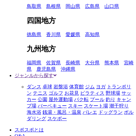
鳥取県
島根県
岡山県
広島県
山口県
四国地方
徳島県
香川県
愛媛県
高知県
九州地方
福岡県
佐賀県
長崎県
大分県
熊本県
宮崎
県
鹿児島県
沖縄県
ジャンルから探す
ダンス
卓球
岩盤浴
体育館
ジム
ヨガ
トランポリ
ン
テニス
ゴルフ
お花見
ピラティス
野球場
サッ
カー
公園
屋外運動場
バク転
プール
釣り
キャン
プ場
バーベキュー
スキー
スケート場
潮干狩り
海水浴
銭湯・風呂・温泉
バレエ
ドッグラン
ボル
ダリング
スケボー
スポスポとは
Q&A