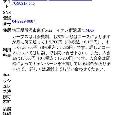
サイ
76/90917.php
ト
SNS
電話
04-2929-0087
番号
住所
埼玉県所沢市東町5-22 イオン所沢店7F
MAP
カーブスは月会費制。お支払い額はコースによります
が月に何回通っても5,700円（8%税込：6,156円）、も
しくは6,700円（8%税込：7,236円）です。詳しいコー
利用
スについては店舗までお問い合せ下さい。また、入会
料金
金は15,000円（8%税込：16,200円）です。入会金は店
舗によってキャンペーンを実施している場合がありま
すので、 詳しくは店舗までお問い合わせください。
キャ
ッシ
ュレ
ス決
済可
不可
店舗
詳細