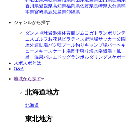
香川県
愛媛県
高知県
福岡県
佐賀県
長崎県
大分県
熊
本県
宮崎県
鹿児島県
沖縄県
ジャンルから探す
ダンス
卓球
岩盤浴
体育館
ジム
ヨガ
トランポリン
テ
ニス
ゴルフ
お花見
ピラティス
野球場
サッカー
公園
屋外運動場
バク転
プール
釣り
キャンプ場
バーベキ
ュー
スキー
スケート場
潮干狩り
海水浴
銭湯・風
呂・温泉
バレエ
ドッグラン
ボルダリング
スケボー
スポスポとは
Q&A
地域から探す
北海道地方
北海道
東北地方