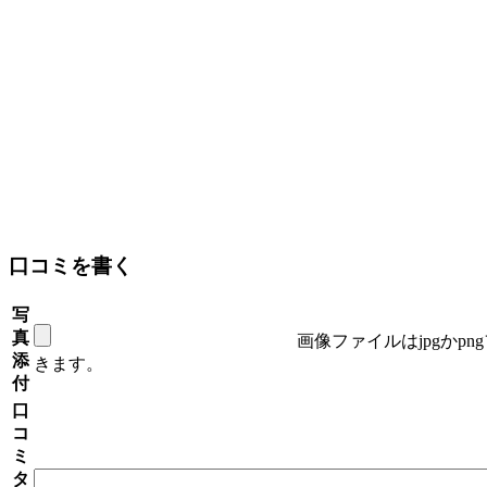
口コミを書く
写
真
画像ファイルはjpgかp
添
きます。
付
口
コ
ミ
タ