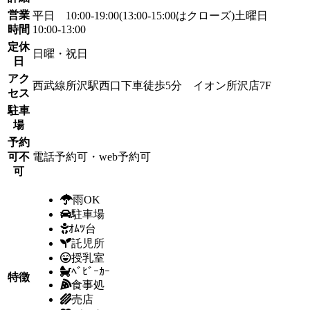
営業
平日 10:00-19:00(13:00-15:00はクローズ)土曜日
時間
10:00-13:00
定休
日曜・祝日
日
アク
西武線所沢駅西口下車徒歩5分 イオン所沢店7F
セス
駐車
場
予約
可不
電話予約可・web予約可
可
雨OK
駐車場
ｵﾑﾂ台
託児所
授乳室
ﾍﾞﾋﾞｰｶｰ
特徴
食事処
売店