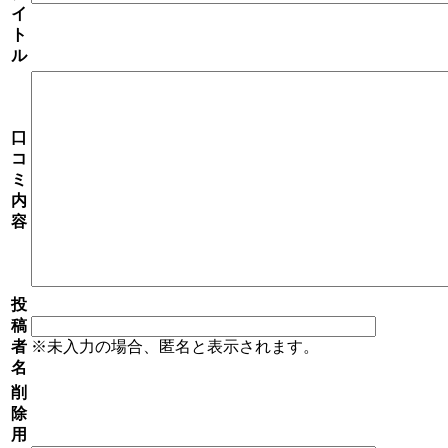
イ
ト
ル
口
コ
ミ
内
容
投
稿
者
※未入力の場合、匿名と表示されます。
名
削
除
用