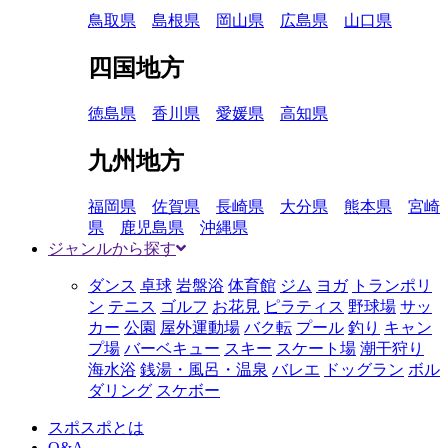
鳥取県
島根県
岡山県
広島県
山口県
四国地方
徳島県
香川県
愛媛県
高知県
九州地方
福岡県
佐賀県
長崎県
大分県
熊本県
宮崎
県
鹿児島県
沖縄県
ジャンルから探す
ダンス
卓球
岩盤浴
体育館
ジム
ヨガ
トランポリ
ン
テニス
ゴルフ
お花見
ピラティス
野球場
サッ
カー
公園
屋外運動場
バク転
プール
釣り
キャン
プ場
バーベキュー
スキー
スケート場
潮干狩り
海水浴
銭湯・風呂・温泉
バレエ
ドッグラン
ボル
ダリング
スケボー
スポスポとは
Q&A