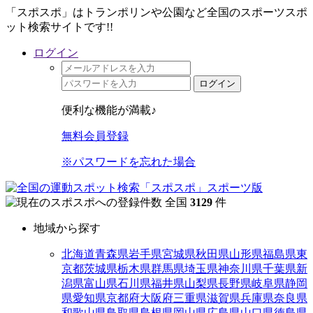
「スポスポ」はトランポリンや公園など全国のスポーツスポ
ット検索サイトです!!
ログイン
ログイン
便利な機能が満載♪
無料会員登録
※パスワードを忘れた場合
全国
3129
件
地域から探す
北海道
青森県
岩手県
宮城県
秋田県
山形県
福島県
東
京都
茨城県
栃木県
群馬県
埼玉県
神奈川県
千葉県
新
潟県
富山県
石川県
福井県
山梨県
長野県
岐阜県
静岡
県
愛知県
京都府
大阪府
三重県
滋賀県
兵庫県
奈良県
和歌山県
鳥取県
島根県
岡山県
広島県
山口県
徳島県