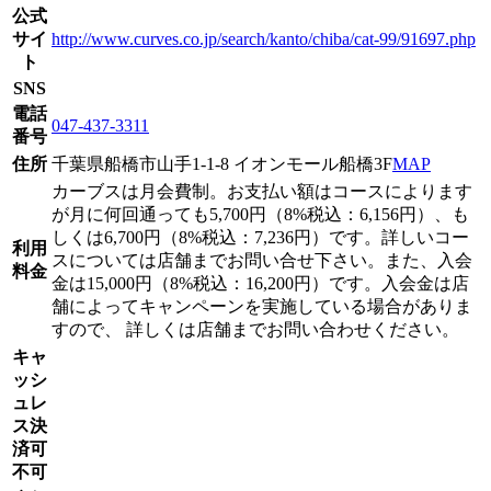
公式
サイ
http://www.curves.co.jp/search/kanto/chiba/cat-99/91697.php
ト
SNS
電話
047-437-3311
番号
住所
千葉県船橋市山手1-1-8 イオンモール船橋3F
MAP
カーブスは月会費制。お支払い額はコースによります
が月に何回通っても5,700円（8%税込：6,156円）、も
しくは6,700円（8%税込：7,236円）です。詳しいコー
利用
スについては店舗までお問い合せ下さい。また、入会
料金
金は15,000円（8%税込：16,200円）です。入会金は店
舗によってキャンペーンを実施している場合がありま
すので、 詳しくは店舗までお問い合わせください。
キャ
ッシ
ュレ
ス決
済可
不可