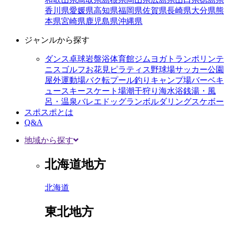
香川県
愛媛県
高知県
福岡県
佐賀県
長崎県
大分県
熊
本県
宮崎県
鹿児島県
沖縄県
ジャンルから探す
ダンス
卓球
岩盤浴
体育館
ジム
ヨガ
トランポリン
テ
ニス
ゴルフ
お花見
ピラティス
野球場
サッカー
公園
屋外運動場
バク転
プール
釣り
キャンプ場
バーベキ
ュー
スキー
スケート場
潮干狩り
海水浴
銭湯・風
呂・温泉
バレエ
ドッグラン
ボルダリング
スケボー
スポスポとは
Q&A
地域から探す
北海道地方
北海道
東北地方