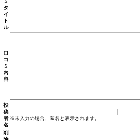
ミ
タ
イ
ト
ル
口
コ
ミ
内
容
投
稿
者
※未入力の場合、匿名と表示されます。
名
削
除