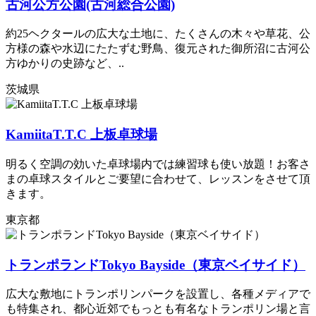
古河公方公園(古河総合公園)
約25ヘクタールの広大な土地に、たくさんの木々や草花、公
方様の森や水辺にたたずむ野鳥、復元された御所沼に古河公
方ゆかりの史跡など、..
茨城県
KamiitaT.T.C 上板卓球場
明るく空調の効いた卓球場内では練習球も使い放題！お客さ
まの卓球スタイルとご要望に合わせて、レッスンをさせて頂
きます。
東京都
トランポランドTokyo Bayside（東京ベイサイド）
広大な敷地にトランポリンパークを設置し、各種メディアで
も特集され、都心近郊でもっとも有名なトランポリン場と言