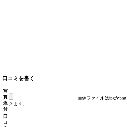
口コミを書く
写
真
画像ファイルはjpgかp
添
きます。
付
口
コ