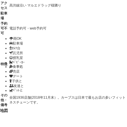
アク
高渋線沿い マルエドラッグ様隣り
セス
駐車
場
予約
可不
電話予約可・web予約可
可
雨OK
駐車場
ｵﾑﾂ台
託児所
授乳室
ﾍﾞﾋﾞｰｶｰ
特徴
食事処
売店
デート
子供と
友達と
ﾍﾟｯﾄと
その
全国1936店舗(2018年11月末）。カーブスは日本で最もお店の多いフィット
他・
ネスチェーンです。
備考
地図