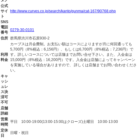
タグ
公式
サイ
http://www.curves.co.jp/search/kanto/gunma/cat-167/90768.php
ト
SNS
電話
0279-30-0101
番号
住所
群馬県渋川市石原930-2
カーブスは月会費制。お支払い額はコースによりますが月に何回通っても
5,700円（8%税込：6,156円）、もしくは6,700円（8%税込：7,236円）で
利用
す。詳しいコースについては店舗までお問い合せ下さい。また、入会金は
料金
15,000円（8%税込：16,200円）です。入会金は店舗によってキャンペーン
を実施している場合がありますので、 詳しくは店舗までお問い合わせくださ
い。
キャ
ッシ
ュレ
ス決
済可
不可
店舗
詳細
営業
平日 10:00-19:00(13:00-15:00はクローズ)土曜日 10:00-13:00
時間
定休
日曜・祝日
日