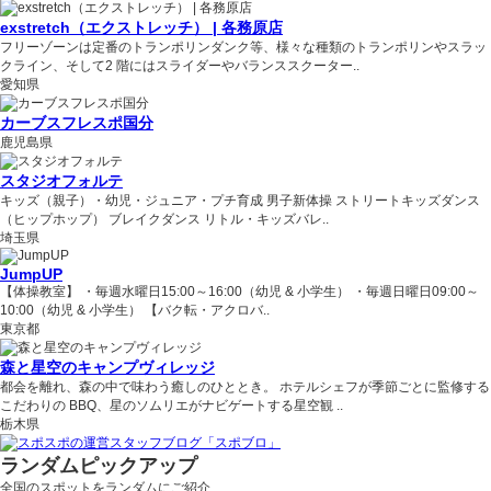
exstretch（エクストレッチ） | 各務原店
フリーゾーンは定番のトランポリンダンク等、様々な種類のトランポリンやスラッ
クライン、そして2 階にはスライダーやバランススクーター..
愛知県
カーブスフレスポ国分
鹿児島県
スタジオフォルテ
キッズ（親子）・幼児・ジュニア・プチ育成 男子新体操 ストリートキッズダンス
（ヒップホップ） ブレイクダンス リトル・キッズバレ..
埼玉県
JumpUP
【体操教室】 ・毎週水曜日15:00～16:00（幼児 & 小学生） ・毎週日曜日09:00～
10:00（幼児 & 小学生） 【バク転・アクロバ..
東京都
森と星空のキャンプヴィレッジ
都会を離れ、森の中で味わう癒しのひととき。 ホテルシェフが季節ごとに監修する
こだわりの BBQ、星のソムリエがナビゲートする星空観 ..
栃木県
ランダムピックアップ
全国のスポットをランダムにご紹介