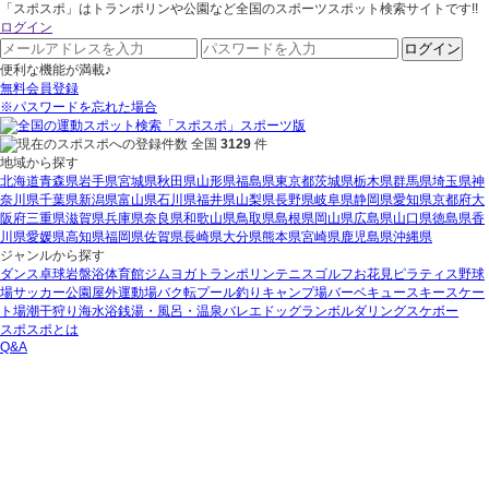
「スポスポ」はトランポリンや公園など全国のスポーツスポット検索サイトです!!
ログイン
ログイン
便利な機能が満載♪
無料会員登録
※パスワードを忘れた場合
全国
3129
件
地域から探す
北海道
青森県
岩手県
宮城県
秋田県
山形県
福島県
東京都
茨城県
栃木県
群馬県
埼玉県
神
奈川県
千葉県
新潟県
富山県
石川県
福井県
山梨県
長野県
岐阜県
静岡県
愛知県
京都府
大
阪府
三重県
滋賀県
兵庫県
奈良県
和歌山県
鳥取県
島根県
岡山県
広島県
山口県
徳島県
香
川県
愛媛県
高知県
福岡県
佐賀県
長崎県
大分県
熊本県
宮崎県
鹿児島県
沖縄県
ジャンルから探す
ダンス
卓球
岩盤浴
体育館
ジム
ヨガ
トランポリン
テニス
ゴルフ
お花見
ピラティス
野球
場
サッカー
公園
屋外運動場
バク転
プール
釣り
キャンプ場
バーベキュー
スキー
スケー
ト場
潮干狩り
海水浴
銭湯・風呂・温泉
バレエ
ドッグラン
ボルダリング
スケボー
スポスポとは
Q&A