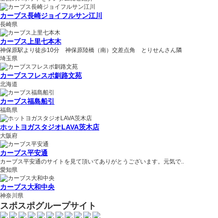
カーブス長崎ジョイフルサン江川
長崎県
カーブス上里七本木
神保原駅より徒歩10分 神保原陸橋（南）交差点角 とりせんさん隣
埼玉県
カーブスフレスポ釧路文苑
北海道
カーブス福島船引
福島県
ホットヨガスタジオLAVA茨木店
大阪府
カーブス平安通
カーブス平安通のサイトを見て頂いてありがとうございます。元気で..
愛知県
カーブス大和中央
神奈川県
スポスポグループサイト