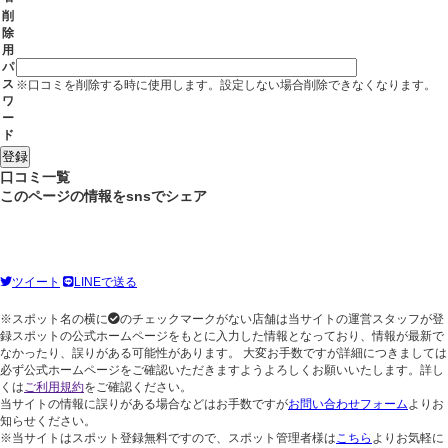
削
除
用
パ
ス
※口コミを削除する時に使用します。設定しない場合削除できなくなります。
ワ
ー
ド
口コミ一覧
このページの情報をsnsでシェア
ツイート
LINEで送る
※スポット名の横に
のチェックマークがない店舗は当サイトの運営スタッフが登
録スポットの公式ホームページをもとに入力した情報となっており、情報が最新で
なかったり、誤りがある可能性があります。 大変お手数ですが詳細につきましては
必ず公式ホームページをご確認いただきますようよろしくお願いいたします。詳し
くは
ご利用規約
をご確認ください。
当サイトの情報に誤りがある場合などはお手数ですが
お問い合わせフォーム
よりお
知らせください。
※当サイトはスポット登録無料ですので、スポット管理者様は
こちら
よりお気軽に