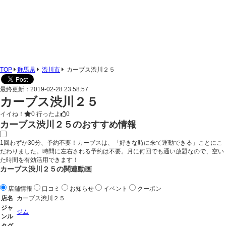
TOP
群馬県
渋川市
カーブス渋川２５
最終更新：2019-02-28 23:58:57
カーブス渋川２５
イイね！
0
行ったよ
0
カーブス渋川２５のおすすめ情報
1回わずか30分、予約不要！カーブスは、「好きな時に来て運動できる」ことにこ
だわりました。時間に左右される予約は不要。月に何回でも通い放題なので、空い
た時間を有効活用できます！
カーブス渋川２５の関連動画
店舗情報
口コミ
お知らせ
イベント
クーポン
店名
カーブス渋川２５
ジャ
ジム
ンル