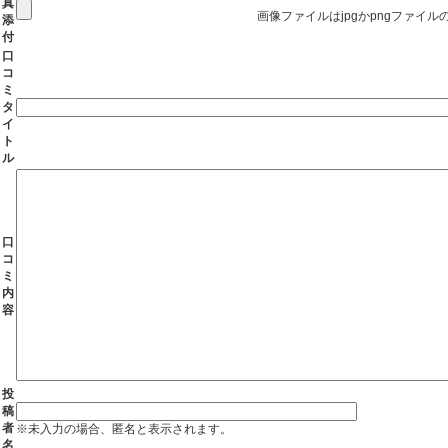
真
画像ファイルはjpgかpngファイ
添
付
口
コ
ミ
タ
イ
ト
ル
口
コ
ミ
内
容
投
稿
者
※未入力の場合、匿名と表示されます。
名