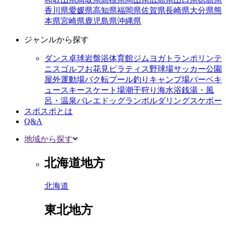
香川県
愛媛県
高知県
福岡県
佐賀県
長崎県
大分県
熊
本県
宮崎県
鹿児島県
沖縄県
ジャンルから探す
ダンス
卓球
岩盤浴
体育館
ジム
ヨガ
トランポリン
テ
ニス
ゴルフ
お花見
ピラティス
野球場
サッカー
公園
屋外運動場
バク転
プール
釣り
キャンプ場
バーベキ
ュー
スキー
スケート場
潮干狩り
海水浴
銭湯・風
呂・温泉
バレエ
ドッグラン
ボルダリング
スケボー
スポスポとは
Q&A
地域から探す
北海道地方
北海道
東北地方