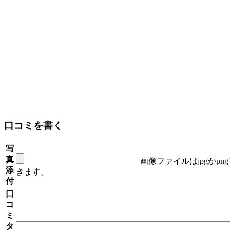
口コミを書く
写
真
画像ファイルはjpgかp
添
きます。
付
口
コ
ミ
タ