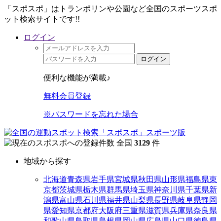
「スポスポ」はトランポリンや公園など全国のスポーツスポ
ット検索サイトです!!
ログイン
ログイン
便利な機能が満載♪
無料会員登録
※パスワードを忘れた場合
全国
3129
件
地域から探す
北海道
青森県
岩手県
宮城県
秋田県
山形県
福島県
東
京都
茨城県
栃木県
群馬県
埼玉県
神奈川県
千葉県
新
潟県
富山県
石川県
福井県
山梨県
長野県
岐阜県
静岡
県
愛知県
京都府
大阪府
三重県
滋賀県
兵庫県
奈良県
和歌山県
鳥取県
島根県
岡山県
広島県
山口県
徳島県