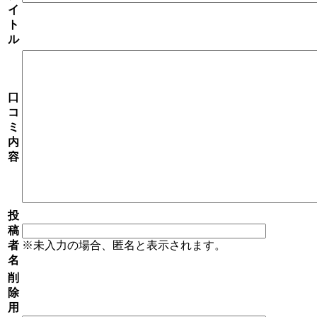
イ
ト
ル
口
コ
ミ
内
容
投
稿
者
※未入力の場合、匿名と表示されます。
名
削
除
用