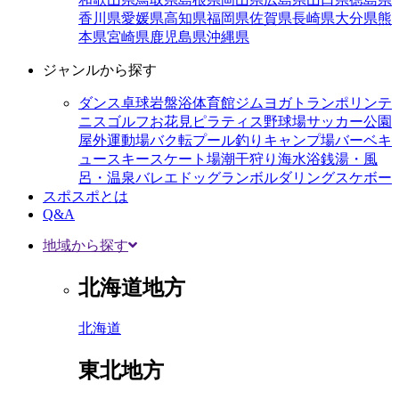
香川県
愛媛県
高知県
福岡県
佐賀県
長崎県
大分県
熊
本県
宮崎県
鹿児島県
沖縄県
ジャンルから探す
ダンス
卓球
岩盤浴
体育館
ジム
ヨガ
トランポリン
テ
ニス
ゴルフ
お花見
ピラティス
野球場
サッカー
公園
屋外運動場
バク転
プール
釣り
キャンプ場
バーベキ
ュー
スキー
スケート場
潮干狩り
海水浴
銭湯・風
呂・温泉
バレエ
ドッグラン
ボルダリング
スケボー
スポスポとは
Q&A
地域から探す
北海道地方
北海道
東北地方