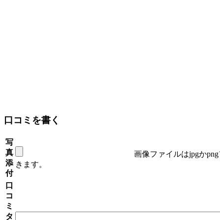
口コミを書く
写
真
画像ファイルはjpgかp
添
きます。
付
口
コ
ミ
タ