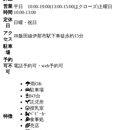
営業
平日 10:00-19:00(13:00-15:00はクローズ)土曜日
時間
10:00-13:00
定休
日曜・祝日
日
アク
JR飯田線伊那市駅下車徒歩約15分
セス
駐車
場
予約
可不
電話予約可・web予約可
可
雨OK
駐車場
ｵﾑﾂ台
託児所
授乳室
ﾍﾞﾋﾞｰｶｰ
特徴
食事処
売店