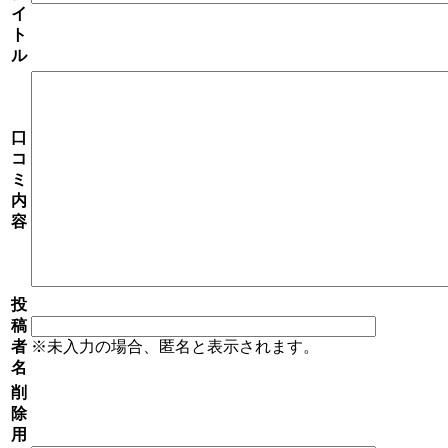
イ
ト
ル
口
コ
ミ
内
容
投
稿
者
※未入力の場合、匿名と表示されます。
名
削
除
用