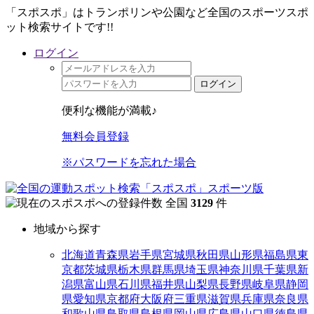
「スポスポ」はトランポリンや公園など全国のスポーツスポ
ット検索サイトです!!
ログイン
ログイン
便利な機能が満載♪
無料会員登録
※パスワードを忘れた場合
全国
3129
件
地域から探す
北海道
青森県
岩手県
宮城県
秋田県
山形県
福島県
東
京都
茨城県
栃木県
群馬県
埼玉県
神奈川県
千葉県
新
潟県
富山県
石川県
福井県
山梨県
長野県
岐阜県
静岡
県
愛知県
京都府
大阪府
三重県
滋賀県
兵庫県
奈良県
和歌山県
鳥取県
島根県
岡山県
広島県
山口県
徳島県