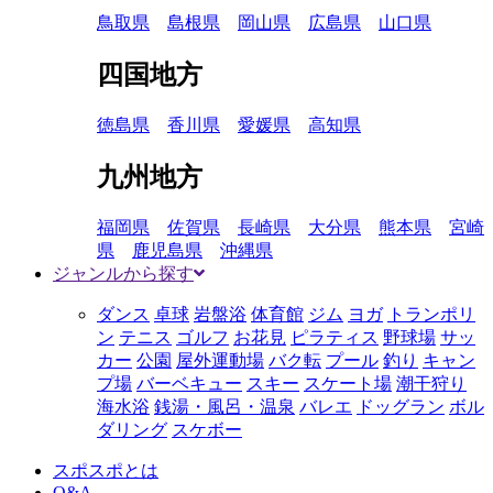
鳥取県
島根県
岡山県
広島県
山口県
四国地方
徳島県
香川県
愛媛県
高知県
九州地方
福岡県
佐賀県
長崎県
大分県
熊本県
宮崎
県
鹿児島県
沖縄県
ジャンルから探す
ダンス
卓球
岩盤浴
体育館
ジム
ヨガ
トランポリ
ン
テニス
ゴルフ
お花見
ピラティス
野球場
サッ
カー
公園
屋外運動場
バク転
プール
釣り
キャン
プ場
バーベキュー
スキー
スケート場
潮干狩り
海水浴
銭湯・風呂・温泉
バレエ
ドッグラン
ボル
ダリング
スケボー
スポスポとは
Q&A