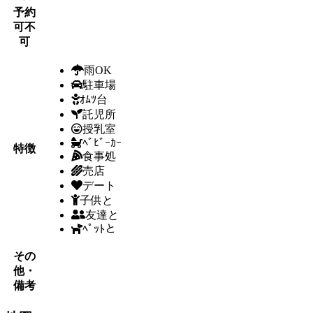
予約
可不
可
雨OK
駐車場
ｵﾑﾂ台
託児所
授乳室
ﾍﾞﾋﾞｰｶｰ
特徴
食事処
売店
デート
子供と
友達と
ﾍﾟｯﾄと
その
他・
備考