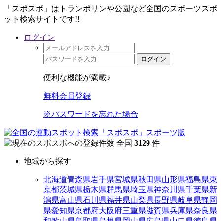
「スポスポ」はトランポリンや公園など全国のスポーツスポ
ット検索サイトです!!
ログイン
ログイン
便利な機能が満載♪
無料会員登録
※パスワードを忘れた場合
全国
3129
件
地域から探す
北海道
青森県
岩手県
宮城県
秋田県
山形県
福島県
東
京都
茨城県
栃木県
群馬県
埼玉県
神奈川県
千葉県
新
潟県
富山県
石川県
福井県
山梨県
長野県
岐阜県
静岡
県
愛知県
京都府
大阪府
三重県
滋賀県
兵庫県
奈良県
和歌山県
鳥取県
島根県
岡山県
広島県
山口県
徳島県