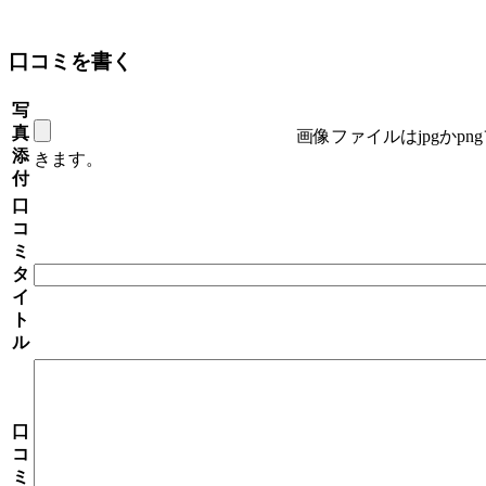
口コミを書く
写
真
画像ファイルはjpgかp
添
きます。
付
口
コ
ミ
タ
イ
ト
ル
口
コ
ミ