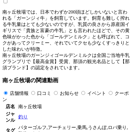
南ヶ丘牧場では、日本でわずか200頭ほどしかいないと言わ
れる「ガーンジィ牛」を飼育しています。飼育も難しく搾れ
る牛乳量はとても少ないのですが、乳質の良さから原産国イ
ギリスで「貴族と富豪の牛乳」とも言われたほどで、その黄
色味がかった色から「ゴールデンミルク」とも呼ばれて、コ
クがあってクリーミー、それでいてクセも少なくすっきりと
した味わいが特徴。
南ヶ丘牧場のガーンジィゴールデンミルクは全国ご当地牛乳
グランプリで【最高金賞】受賞、那須の観光名品として【那
須ブランド】の認定をされています。
南ヶ丘牧場の関連動画
店舗情報
口コミ
お知らせ
イベント
クーポ
ン
店名
南ヶ丘牧場
ジャ
釣り
ンル
パターゴルフ,アーチェリー,乗馬,うさんぽ,ロバ乗り,
タグ