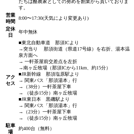
たちは酪農家としての努めを創業から貫いておりま
す。
営業
8:00〜17:30(天気により変更あり)
時間
定休
年中無休
日
■東北自動車道 那須ICより
→突当り 那須街道（県道17号線）を右折、湯本温
泉方面へ
→ 一軒茶屋前交差点を左折
→南ヶ丘牧場（那須ICから11km、約15分）
■JR新幹線 那須塩原駅より
アク
→ 関東バス「那須湯本」行
セス
→（38分）一軒茶屋下車
→ （徒歩15分）南ヶ丘牧場
■JR東日本 黒磯駅より
→ 関東バス「那須湯本」行
→（23分）一軒茶屋下車
→ （徒歩15分）南ヶ丘牧場
駐車
約400台（無料）
場