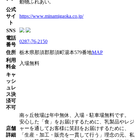
動物ふれあい,
公式
サイ
https://www.minamigaoka.co.jp/
ト
SNS
電話
0287-76-2150
番号
住所
栃木県那須郡那須町湯本579番地
MAP
利用
入場無料
料金
キャ
ッシ
ュレ
ス決
済可
不可
南ヶ丘牧場は年中無休、入場・駐車場無料です。
安心した「食」をお届けするために、乳製品やレジ
店舗
ャーを通してお客様に笑顔をお届けするために、
詳細
「生産・加工・販売を一貫して行う」理念の元、私