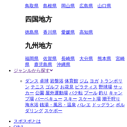
鳥取県
島根県
岡山県
広島県
山口県
四国地方
徳島県
香川県
愛媛県
高知県
九州地方
福岡県
佐賀県
長崎県
大分県
熊本県
宮崎
県
鹿児島県
沖縄県
ジャンルから探す
ダンス
卓球
岩盤浴
体育館
ジム
ヨガ
トランポリ
ン
テニス
ゴルフ
お花見
ピラティス
野球場
サッ
カー
公園
屋外運動場
バク転
プール
釣り
キャン
プ場
バーベキュー
スキー
スケート場
潮干狩り
海水浴
銭湯・風呂・温泉
バレエ
ドッグラン
ボル
ダリング
スケボー
スポスポとは
Q&A