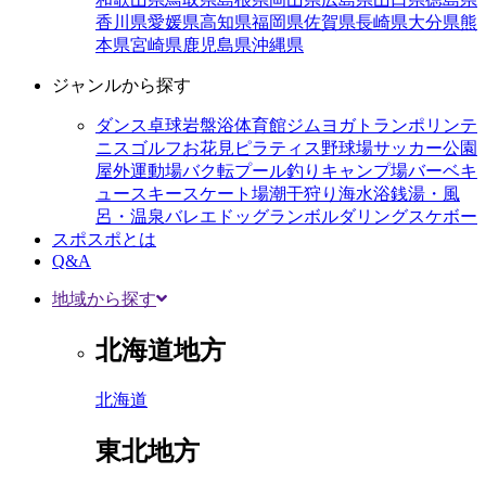
香川県
愛媛県
高知県
福岡県
佐賀県
長崎県
大分県
熊
本県
宮崎県
鹿児島県
沖縄県
ジャンルから探す
ダンス
卓球
岩盤浴
体育館
ジム
ヨガ
トランポリン
テ
ニス
ゴルフ
お花見
ピラティス
野球場
サッカー
公園
屋外運動場
バク転
プール
釣り
キャンプ場
バーベキ
ュー
スキー
スケート場
潮干狩り
海水浴
銭湯・風
呂・温泉
バレエ
ドッグラン
ボルダリング
スケボー
スポスポとは
Q&A
地域から探す
北海道地方
北海道
東北地方