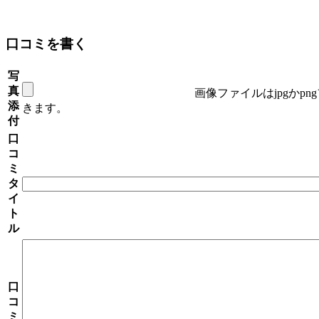
口コミを書く
写
真
画像ファイルはjpgかp
添
きます。
付
口
コ
ミ
タ
イ
ト
ル
口
コ
ミ