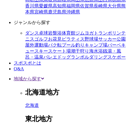
香川県
愛媛県
高知県
福岡県
佐賀県
長崎県
大分県
熊
本県
宮崎県
鹿児島県
沖縄県
ジャンルから探す
ダンス
卓球
岩盤浴
体育館
ジム
ヨガ
トランポリン
テ
ニス
ゴルフ
お花見
ピラティス
野球場
サッカー
公園
屋外運動場
バク転
プール
釣り
キャンプ場
バーベキ
ュー
スキー
スケート場
潮干狩り
海水浴
銭湯・風
呂・温泉
バレエ
ドッグラン
ボルダリング
スケボー
スポスポとは
Q&A
地域から探す
北海道地方
北海道
東北地方