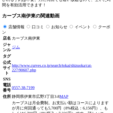
間を有効活用できます！
カーブス南伊東の関連動画
店舗情報
口コミ
お知らせ
イベント
クーポ
ン
店名
カーブス南伊東
ジャ
ジム
ンル
タグ
公式
http://www.curves.co.jp/search/tokai/shizuoka/cat-
サイ
227/90607.php
ト
SNS
電話
0557-38-7199
番号
住所
静岡県伊東市広野3丁目3-8
MAP
カーブスは月会費制。お支払い額はコースによります
が月に何回通っても5,700円（8%税込：6,156円）、も