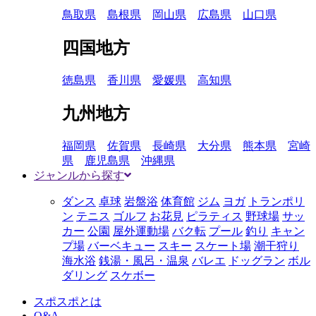
鳥取県
島根県
岡山県
広島県
山口県
四国地方
徳島県
香川県
愛媛県
高知県
九州地方
福岡県
佐賀県
長崎県
大分県
熊本県
宮崎
県
鹿児島県
沖縄県
ジャンルから探す
ダンス
卓球
岩盤浴
体育館
ジム
ヨガ
トランポリ
ン
テニス
ゴルフ
お花見
ピラティス
野球場
サッ
カー
公園
屋外運動場
バク転
プール
釣り
キャン
プ場
バーベキュー
スキー
スケート場
潮干狩り
海水浴
銭湯・風呂・温泉
バレエ
ドッグラン
ボル
ダリング
スケボー
スポスポとは
Q&A