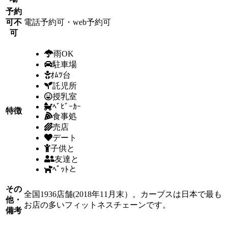
予約
可不
電話予約可・web予約可
可
雨OK
駐車場
ｵﾑﾂ台
託児所
授乳室
ﾍﾞﾋﾞｰｶｰ
特徴
食事処
売店
デート
子供と
友達と
ﾍﾟｯﾄと
その
全国1936店舗(2018年11月末）。カーブスは日本で最も
他・
お店の多いフィットネスチェーンです。
備考