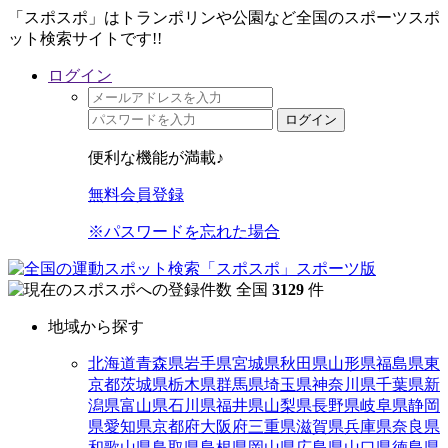
「スポスポ」はトランポリンや公園など全国のスポーツスポ
ット検索サイトです!!
ログイン
ログイン
便利な機能が満載♪
無料会員登録
※パスワードを忘れた場合
全国
3129
件
地域から探す
北海道
青森県
岩手県
宮城県
秋田県
山形県
福島県
東
京都
茨城県
栃木県
群馬県
埼玉県
神奈川県
千葉県
新
潟県
富山県
石川県
福井県
山梨県
長野県
岐阜県
静岡
県
愛知県
京都府
大阪府
三重県
滋賀県
兵庫県
奈良県
和歌山県
鳥取県
島根県
岡山県
広島県
山口県
徳島県