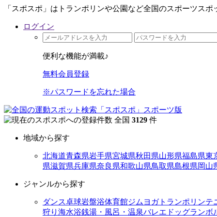
「スポスポ」はトランポリンや公園など全国のスポーツスポッ
ログイン
便利な機能が満載♪
無料会員登録
※パスワードを忘れた場合
全国
3129
件
地域から探す
北海道
青森県
岩手県
宮城県
秋田県
山形県
福島県
東
県
滋賀県
兵庫県
奈良県
和歌山県
鳥取県
島根県
岡山
ジャンルから探す
ダンス
卓球
岩盤浴
体育館
ジム
ヨガ
トランポリン
テ
狩り
海水浴
銭湯・風呂・温泉
バレエ
ドッグラン
ボ