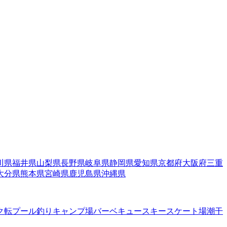
川県
福井県
山梨県
長野県
岐阜県
静岡県
愛知県
京都府
大阪府
三重
大分県
熊本県
宮崎県
鹿児島県
沖縄県
ク転
プール
釣り
キャンプ場
バーベキュー
スキー
スケート場
潮干