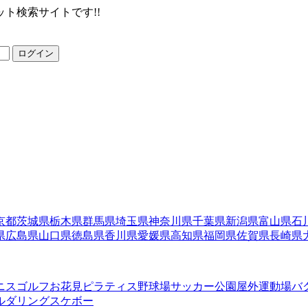
ト検索サイトです!!
ログイン
京都
茨城県
栃木県
群馬県
埼玉県
神奈川県
千葉県
新潟県
富山県
石
県
広島県
山口県
徳島県
香川県
愛媛県
高知県
福岡県
佐賀県
長崎県
ニス
ゴルフ
お花見
ピラティス
野球場
サッカー
公園
屋外運動場
バ
ルダリング
スケボー