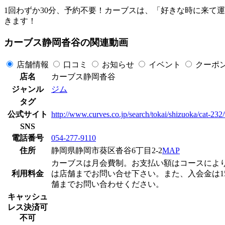
1回わずか30分、予約不要！カーブスは、「好きな時に来て
きます！
カーブス静岡沓谷の関連動画
店舗情報
口コミ
お知らせ
イベント
クーポ
店名
カーブス静岡沓谷
ジャンル
ジム
タグ
公式サイト
http://www.curves.co.jp/search/tokai/shizuoka/cat-23
SNS
電話番号
054-277-9110
住所
静岡県静岡市葵区沓谷6丁目2-2
MAP
カーブスは月会費制。お支払い額はコースによりますが
利用料金
は店舗までお問い合せ下さい。また、入会金は15
舗までお問い合わせください。
キャッシュ
レス決済可
不可