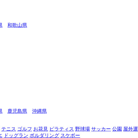
県
和歌山県
県
鹿児島県
沖縄県
テニス
ゴルフ
お花見
ピラティス
野球場
サッカー
公園
屋外運
エ
ドッグラン
ボルダリング
スケボー