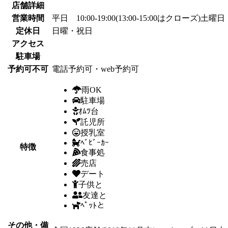
店舗詳細
営業時間
平日 10:00-19:00(13:00-15:00はクローズ)土曜日 1
定休日
日曜・祝日
アクセス
駐車場
予約可不可
電話予約可・web予約可
雨OK
駐車場
ｵﾑﾂ台
託児所
授乳室
ﾍﾞﾋﾞｰｶｰ
特徴
食事処
売店
デート
子供と
友達と
ﾍﾟｯﾄと
その他・備