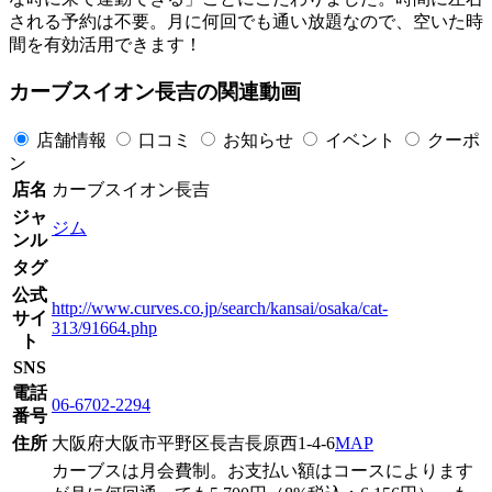
される予約は不要。月に何回でも通い放題なので、空いた時
間を有効活用できます！
カーブスイオン長吉の関連動画
店舗情報
口コミ
お知らせ
イベント
クーポ
ン
店名
カーブスイオン長吉
ジャ
ジム
ンル
タグ
公式
http://www.curves.co.jp/search/kansai/osaka/cat-
サイ
313/91664.php
ト
SNS
電話
06-6702-2294
番号
住所
大阪府大阪市平野区長吉長原西1-4-6
MAP
カーブスは月会費制。お支払い額はコースによります