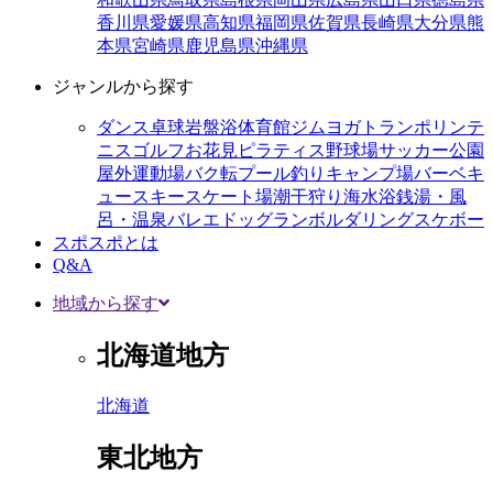
香川県
愛媛県
高知県
福岡県
佐賀県
長崎県
大分県
熊
本県
宮崎県
鹿児島県
沖縄県
ジャンルから探す
ダンス
卓球
岩盤浴
体育館
ジム
ヨガ
トランポリン
テ
ニス
ゴルフ
お花見
ピラティス
野球場
サッカー
公園
屋外運動場
バク転
プール
釣り
キャンプ場
バーベキ
ュー
スキー
スケート場
潮干狩り
海水浴
銭湯・風
呂・温泉
バレエ
ドッグラン
ボルダリング
スケボー
スポスポとは
Q&A
地域から探す
北海道地方
北海道
東北地方