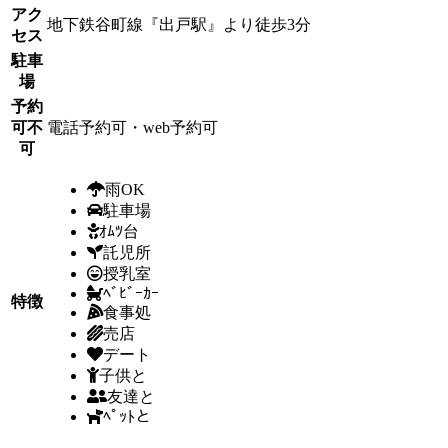
アク
地下鉄谷町線『出戸駅』より徒歩3分
セス
駐車
場
予約
可不
電話予約可・web予約可
可
雨OK
駐車場
ｵﾑﾂ台
託児所
授乳室
ﾍﾞﾋﾞｰｶｰ
特徴
食事処
売店
デート
子供と
友達と
ﾍﾟｯﾄと