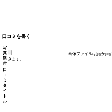
口コミを書く
写
真
画像ファイルはjpgかp
添
きます。
付
口
コ
ミ
タ
イ
ト
ル