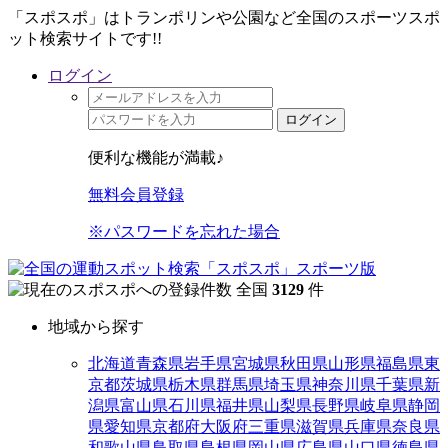
「スポスポ」はトランポリンや公園など全国のスポーツスポ
ット検索サイトです!!
ログイン
ログイン
便利な機能が満載♪
無料会員登録
※パスワードを忘れた場合
全国
3129
件
地域から探す
北海道
青森県
岩手県
宮城県
秋田県
山形県
福島県
東
京都
茨城県
栃木県
群馬県
埼玉県
神奈川県
千葉県
新
潟県
富山県
石川県
福井県
山梨県
長野県
岐阜県
静岡
県
愛知県
京都府
大阪府
三重県
滋賀県
兵庫県
奈良県
和歌山県
鳥取県
島根県
岡山県
広島県
山口県
徳島県