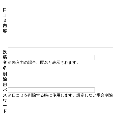
口
コ
ミ
内
容
投
稿
者
※未入力の場合、匿名と表示されます。
名
削
除
用
パ
ス
※口コミを削除する時に使用します。設定しない場合削除
ワ
ー
ド