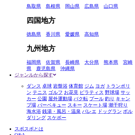
鳥取県
島根県
岡山県
広島県
山口県
四国地方
徳島県
香川県
愛媛県
高知県
九州地方
福岡県
佐賀県
長崎県
大分県
熊本県
宮崎
県
鹿児島県
沖縄県
ジャンルから探す
ダンス
卓球
岩盤浴
体育館
ジム
ヨガ
トランポリ
ン
テニス
ゴルフ
お花見
ピラティス
野球場
サッ
カー
公園
屋外運動場
バク転
プール
釣り
キャン
プ場
バーベキュー
スキー
スケート場
潮干狩り
海水浴
銭湯・風呂・温泉
バレエ
ドッグラン
ボル
ダリング
スケボー
スポスポとは
Q&A