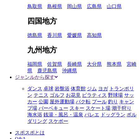
鳥取県
島根県
岡山県
広島県
山口県
四国地方
徳島県
香川県
愛媛県
高知県
九州地方
福岡県
佐賀県
長崎県
大分県
熊本県
宮崎
県
鹿児島県
沖縄県
ジャンルから探す
ダンス
卓球
岩盤浴
体育館
ジム
ヨガ
トランポリ
ン
テニス
ゴルフ
お花見
ピラティス
野球場
サッ
カー
公園
屋外運動場
バク転
プール
釣り
キャン
プ場
バーベキュー
スキー
スケート場
潮干狩り
海水浴
銭湯・風呂・温泉
バレエ
ドッグラン
ボル
ダリング
スケボー
スポスポとは
Q&A