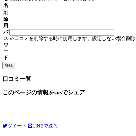
名
削
除
用
パ
ス
※口コミを削除する時に使用します。設定しない場合削除
ワ
ー
ド
口コミ一覧
このページの情報をsnsでシェア
ツイート
LINEで送る