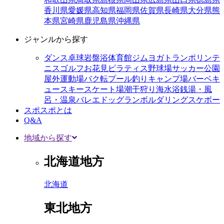
香川県
愛媛県
高知県
福岡県
佐賀県
長崎県
大分県
熊
本県
宮崎県
鹿児島県
沖縄県
ジャンルから探す
ダンス
卓球
岩盤浴
体育館
ジム
ヨガ
トランポリン
テ
ニス
ゴルフ
お花見
ピラティス
野球場
サッカー
公園
屋外運動場
バク転
プール
釣り
キャンプ場
バーベキ
ュー
スキー
スケート場
潮干狩り
海水浴
銭湯・風
呂・温泉
バレエ
ドッグラン
ボルダリング
スケボー
スポスポとは
Q&A
地域から探す
北海道地方
北海道
東北地方