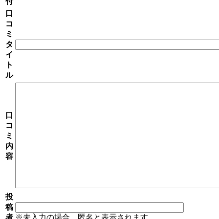
付
口
コ
ミ
タ
イ
ト
ル
口
コ
ミ
内
容
投
稿
者
※未入力の場合、匿名と表示されます。