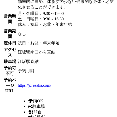
効率的に高め、体脂肪の少ない健康的な身体へと変
化させることができます。
月～金曜日：9:30～19:00
営業時
土、日曜日：9:30～16:30
間
休み：祝日・お盆・年末年始
営業期
なし
間
定休日
祝日・お盆・年末年始
アクセ
江坂駅南口から直結
ス
駐車場
江坂駅直結
予約可
予約可能
不可
予約ペ
https://jc-esaka.com/
ージ
URL
雨OK
駐車場
ｵﾑﾂ台