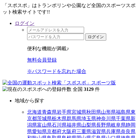
「スポスポ」はトランポリンや公園など全国のスポーツスポ
ット検索サイトです!!
ログイン
ログイン
便利な機能が満載♪
無料会員登録
※パスワードを忘れた場合
全国
3129
件
地域から探す
北海道
青森県
岩手県
宮城県
秋田県
山形県
福島県
東
京都
茨城県
栃木県
群馬県
埼玉県
神奈川県
千葉県
新
潟県
富山県
石川県
福井県
山梨県
長野県
岐阜県
静岡
県
愛知県
京都府
大阪府
三重県
滋賀県
兵庫県
奈良県
和歌山県
鳥取県
島根県
岡山県
広島県
山口県
徳島県