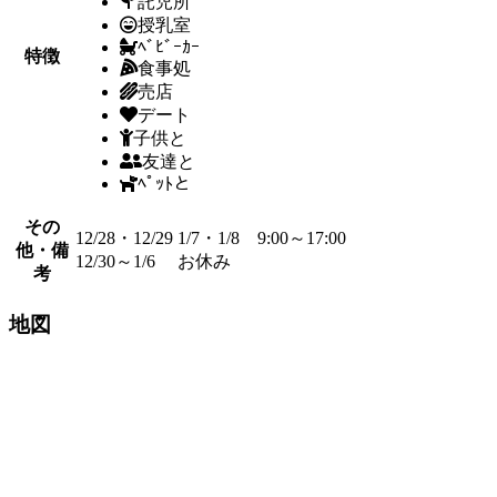
託児所
授乳室
ﾍﾞﾋﾞｰｶｰ
特徴
食事処
売店
デート
子供と
友達と
ﾍﾟｯﾄと
その
12/28・12/29 1/7・1/8 9:00～17:00
他・備
12/30～1/6 お休み
考
地図