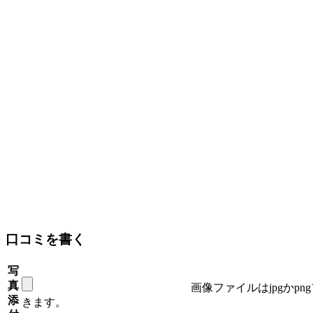
口コミを書く
写
真
画像ファイルはjpgかp
添
きます。