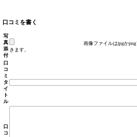
口コミを書く
写
真
画像ファイルはjpgかp
添
きます。
付
口
コ
ミ
タ
イ
ト
ル
口
コ