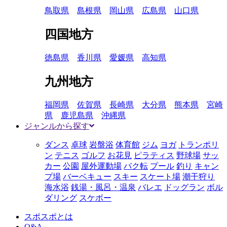
鳥取県
島根県
岡山県
広島県
山口県
四国地方
徳島県
香川県
愛媛県
高知県
九州地方
福岡県
佐賀県
長崎県
大分県
熊本県
宮崎
県
鹿児島県
沖縄県
ジャンルから探す
ダンス
卓球
岩盤浴
体育館
ジム
ヨガ
トランポリ
ン
テニス
ゴルフ
お花見
ピラティス
野球場
サッ
カー
公園
屋外運動場
バク転
プール
釣り
キャン
プ場
バーベキュー
スキー
スケート場
潮干狩り
海水浴
銭湯・風呂・温泉
バレエ
ドッグラン
ボル
ダリング
スケボー
スポスポとは
Q&A