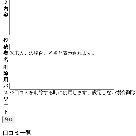
ミ
内
容
投
稿
者
※未入力の場合、匿名と表示されます。
名
削
除
用
パ
ス
※口コミを削除する時に使用します。設定しない場合削除
ワ
ー
ド
口コミ一覧