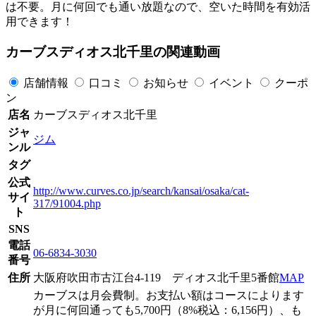
は不要。月に何回でも通い放題なので、空いた時間を有効活
用できます！
カーブスディオス北千里の関連動画
店舗情報
口コミ
お知らせ
イベント
クーポ
ン
店名
カーブスディオス北千里
ジャ
ジム
ンル
タグ
公式
http://www.curves.co.jp/search/kansai/osaka/cat-
サイ
317/91004.php
ト
SNS
電話
06-6834-3030
番号
住所
大阪府吹田市古江台4-119 ディオス北千里5番館
MAP
カーブスは月会費制。お支払い額はコースによります
が月に何回通っても5,700円（8%税込：6,156円）、も