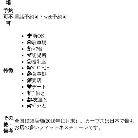
場
予約
可不
電話予約可・web予約可
可
雨OK
駐車場
ｵﾑﾂ台
託児所
授乳室
ﾍﾞﾋﾞｰｶｰ
特徴
食事処
売店
デート
子供と
友達と
ﾍﾟｯﾄと
その
全国1936店舗(2018年11月末）。カーブスは日本で最も
他・
お店の多いフィットネスチェーンです。
備考