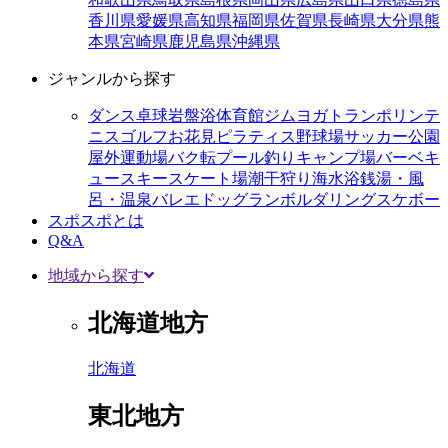
香川県
愛媛県
高知県
福岡県
佐賀県
長崎県
大分県
熊
本県
宮崎県
鹿児島県
沖縄県
ジャンルから探す
ダンス
卓球
岩盤浴
体育館
ジム
ヨガ
トランポリン
テ
ニス
ゴルフ
お花見
ピラティス
野球場
サッカー
公園
屋外運動場
バク転
プール
釣り
キャンプ場
バーベキ
ュー
スキー
スケート場
潮干狩り
海水浴
銭湯・風
呂・温泉
バレエ
ドッグラン
ボルダリング
スケボー
スポスポとは
Q&A
地域から探す
北海道地方
北海道
東北地方