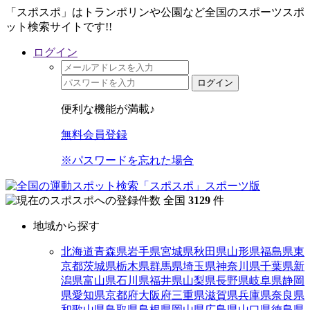
「スポスポ」はトランポリンや公園など全国のスポーツスポ
ット検索サイトです!!
ログイン
ログイン
便利な機能が満載♪
無料会員登録
※パスワードを忘れた場合
全国
3129
件
地域から探す
北海道
青森県
岩手県
宮城県
秋田県
山形県
福島県
東
京都
茨城県
栃木県
群馬県
埼玉県
神奈川県
千葉県
新
潟県
富山県
石川県
福井県
山梨県
長野県
岐阜県
静岡
県
愛知県
京都府
大阪府
三重県
滋賀県
兵庫県
奈良県
和歌山県
鳥取県
島根県
岡山県
広島県
山口県
徳島県