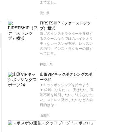
まで楽し..
愛知県
FIRSTSHIP（ファーストシッ
プ）横浜
ヨガのインストラクターを養成す
るスクールならではのハイクオリ
ティなレッスンが充実。レッスン
の内容、インストラクターの質す
べてに自..
神奈川県
山形VIPキックボクシングスポ
ーツ24
▼キックボクシングを始めよう！
▼ 綺麗になりたい、痩せたい、運
動不足を解消したい、強くなりた
い、ストレス発散したいなど入会
目的はな..
山形県