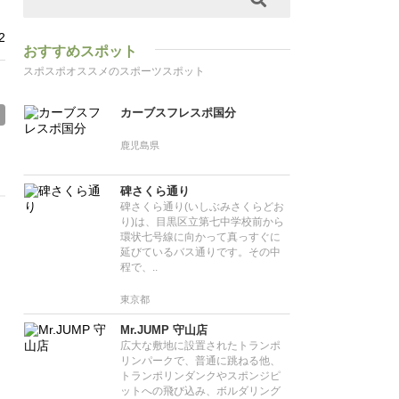
2
おすすめスポット
スポスポオススメのスポーツスポット
カーブスフレスポ国分
鹿児島県
碑さくら通り
碑さくら通り(いしぶみさくらどお
り)は、目黒区立第七中学校前から
環状七号線に向かって真っすぐに
延びているバス通りです。その中
程で、..
東京都
Mr.JUMP 守山店
広大な敷地に設置されたトランポ
リンパークで、普通に跳ねる他、
トランポリンダンクやスポンジピ
ットへの飛び込み、ボルダリング