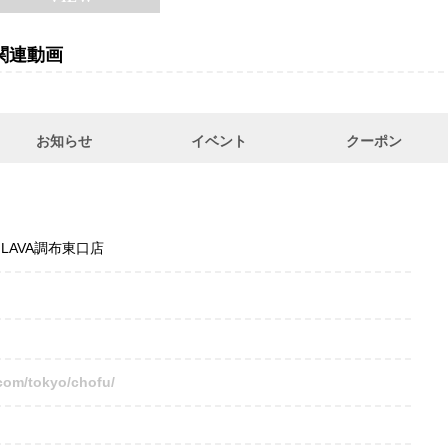
関連動画
お知らせ
イベント
クーポン
LAVA調布東口店
.com/tokyo/chofu/