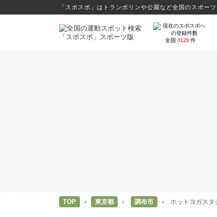
「スポスポ」はトランポリンや公園など全国のスポーツス
全国
3129
件
TOP
東京都
調布市
ホットヨガスタジ