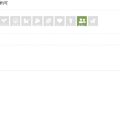
予約可
託児所
授乳室
ﾍﾞﾋﾞｰｶ
食事処
売店
デート
子供と
友達と
ﾍﾟｯﾄと
ｰ