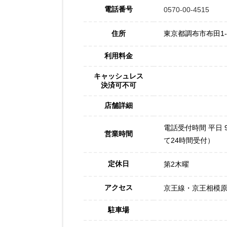
電話番号
0570-00-4515
住所
東京都調布市布田1-4
利用料金
キャッシュレス
決済可不可
店舗詳細
電話受付時間 平日 9
営業時間
て24時間受付）
定休日
第2木曜
アクセス
京王線・京王相模原
駐車場