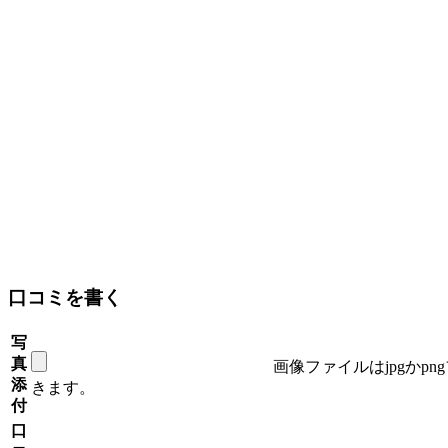
口コミを書く
写
真
画像ファイルはjpgかp
添
きます。
付
口