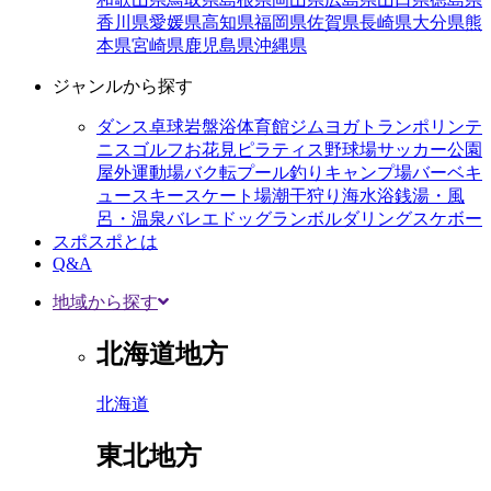
香川県
愛媛県
高知県
福岡県
佐賀県
長崎県
大分県
熊
本県
宮崎県
鹿児島県
沖縄県
ジャンルから探す
ダンス
卓球
岩盤浴
体育館
ジム
ヨガ
トランポリン
テ
ニス
ゴルフ
お花見
ピラティス
野球場
サッカー
公園
屋外運動場
バク転
プール
釣り
キャンプ場
バーベキ
ュー
スキー
スケート場
潮干狩り
海水浴
銭湯・風
呂・温泉
バレエ
ドッグラン
ボルダリング
スケボー
スポスポとは
Q&A
地域から探す
北海道地方
北海道
東北地方