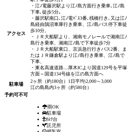
・江ﾉ電藤沢駅より江ﾉ島方面行き乗車､江ﾉ島
下車､徒歩5分｡
・藤沢駅南口､江ﾉ電ﾊﾞｽ3番､桟橋行き､又は江ﾉ
島経由鵠沼車庫行き乗車、江ﾉ島バス停下車徒
歩10分。
アクセス
・ＪＲ大船駅より、湘南モノレールで湘南江ﾉ
島行き乗車、湘南江ﾉ島で下車徒歩7分
・ＪＲ大船駅東口、京浜急行行きバス2番、ま
たはＪＲ鎌倉駅より江ﾉ島行き乗車、江ﾉ島で
下車、
・東名高速道路…厚木ICより国道129号を平塚
方面～国道134号線を江の島方面へ
2ヶ所（約180台）1日平均\2,000～3,000
駐車場
江の島島内3ヶ所（約580台）
予約可不可
雨OK
駐車場
ｵﾑﾂ台
託児所
授乳室