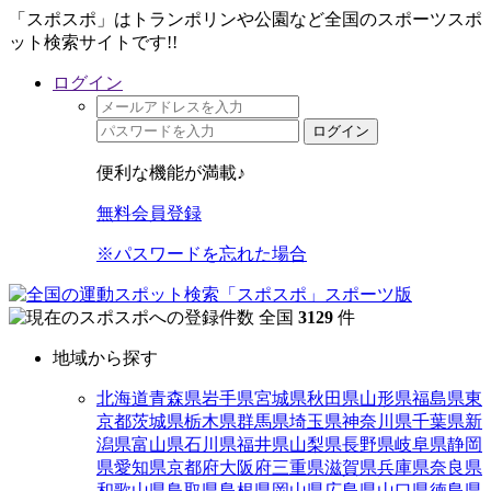
「スポスポ」はトランポリンや公園など全国のスポーツスポ
ット検索サイトです!!
ログイン
ログイン
便利な機能が満載♪
無料会員登録
※パスワードを忘れた場合
全国
3129
件
地域から探す
北海道
青森県
岩手県
宮城県
秋田県
山形県
福島県
東
京都
茨城県
栃木県
群馬県
埼玉県
神奈川県
千葉県
新
潟県
富山県
石川県
福井県
山梨県
長野県
岐阜県
静岡
県
愛知県
京都府
大阪府
三重県
滋賀県
兵庫県
奈良県
和歌山県
鳥取県
島根県
岡山県
広島県
山口県
徳島県