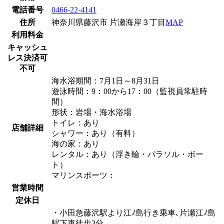
電話番号
0466-22-4141
住所
神奈川県藤沢市 片瀬海岸３丁目
MAP
利用料金
キャッシュ
レス決済可
不可
海水浴期間：7月1日～8月31日
遊泳時間：9：00から17：00（監視員常駐時
間）
形状：岩場・海水浴場
トイレ：あり
店舗詳細
シャワー：あり（有料）
海の家：あり
レンタル：あり（浮き輪・パラソル・ボー
ト）
マリンスポーツ：
営業時間
定休日
・小田急藤沢駅より江ﾉ島行き乗車､片瀬江ﾉ島
駅下車徒歩3分｡