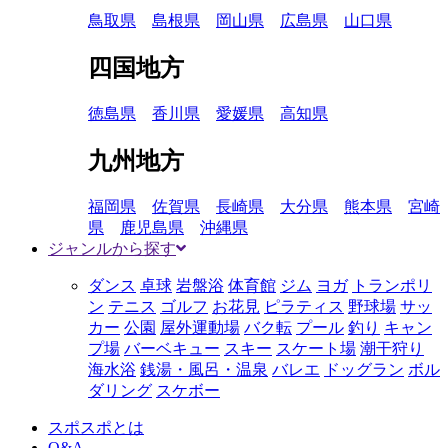
鳥取県
島根県
岡山県
広島県
山口県
四国地方
徳島県
香川県
愛媛県
高知県
九州地方
福岡県
佐賀県
長崎県
大分県
熊本県
宮崎
県
鹿児島県
沖縄県
ジャンルから探す
ダンス
卓球
岩盤浴
体育館
ジム
ヨガ
トランポリ
ン
テニス
ゴルフ
お花見
ピラティス
野球場
サッ
カー
公園
屋外運動場
バク転
プール
釣り
キャン
プ場
バーベキュー
スキー
スケート場
潮干狩り
海水浴
銭湯・風呂・温泉
バレエ
ドッグラン
ボル
ダリング
スケボー
スポスポとは
Q&A