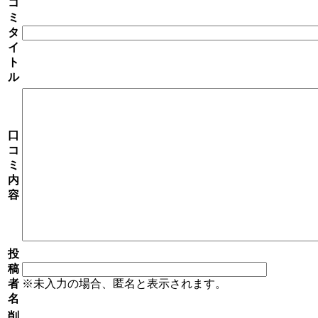
コ
ミ
タ
イ
ト
ル
口
コ
ミ
内
容
投
稿
者
※未入力の場合、匿名と表示されます。
名
削