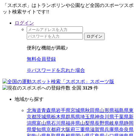
「スポスポ」はトランポリンや公園など全国のスポーツスポ
ット検索サイトです!!
ログイン
ログイン
便利な機能が満載♪
無料会員登録
※パスワードを忘れた場合
全国
3129
件
地域から探す
北海道
青森県
岩手県
宮城県
秋田県
山形県
福島県
東
京都
茨城県
栃木県
群馬県
埼玉県
神奈川県
千葉県
新
潟県
富山県
石川県
福井県
山梨県
長野県
岐阜県
静岡
県
愛知県
京都府
大阪府
三重県
滋賀県
兵庫県
奈良県
和歌山県
鳥取県
島根県
岡山県
広島県
山口県
徳島県