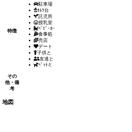
駐車場
ｵﾑﾂ台
託児所
授乳室
ﾍﾞﾋﾞｰｶｰ
特徴
食事処
売店
デート
子供と
友達と
ﾍﾟｯﾄと
その
他・備
考
地図