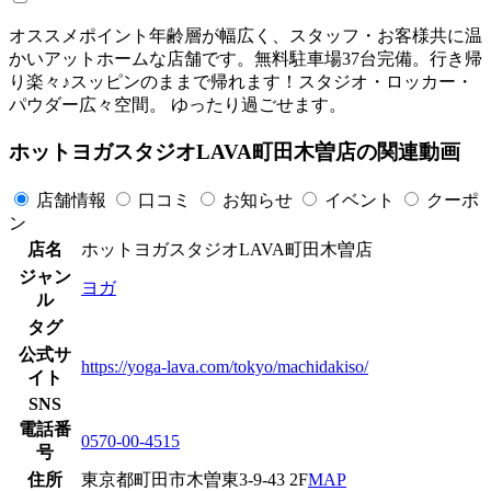
オススメポイント年齢層が幅広く、スタッフ・お客様共に温
かいアットホームな店舗です。無料駐車場37台完備。行き帰
り楽々♪スッピンのままで帰れます！スタジオ・ロッカー・
パウダー広々空間。 ゆったり過ごせます。
ホットヨガスタジオLAVA町田木曽店の関連動画
店舗情報
口コミ
お知らせ
イベント
クーポ
ン
店名
ホットヨガスタジオLAVA町田木曽店
ジャン
ヨガ
ル
タグ
公式サ
https://yoga-lava.com/tokyo/machidakiso/
イト
SNS
電話番
0570-00-4515
号
住所
東京都町田市木曽東3-9-43 2F
MAP