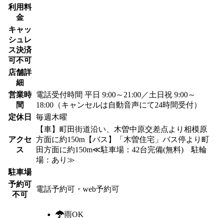
利用料
金
キャッ
シュレ
ス決済
可不可
店舗詳
細
営業時
電話受付時間 平日 9:00～21:00／土日祝 9:00～
間
18:00（キャンセルは自動音声にて24時間受付）
定休日
毎週木曜
【車】町田街道沿い、木曽中原交差点より相模原
アクセ
方面に約150m【バス】「木曽住宅」バス停より町
ス
田方面に約150m≪駐車場：42台完備(無料) 駐輪
場：あり≫
駐車場
予約可
電話予約可・web予約可
不可
雨OK