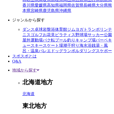
香川県
愛媛県
高知県
福岡県
佐賀県
長崎県
大分県
熊
本県
宮崎県
鹿児島県
沖縄県
ジャンルから探す
ダンス
卓球
岩盤浴
体育館
ジム
ヨガ
トランポリン
テ
ニス
ゴルフ
お花見
ピラティス
野球場
サッカー
公園
屋外運動場
バク転
プール
釣り
キャンプ場
バーベキ
ュー
スキー
スケート場
潮干狩り
海水浴
銭湯・風
呂・温泉
バレエ
ドッグラン
ボルダリング
スケボー
スポスポとは
Q&A
地域から探す
北海道地方
北海道
東北地方