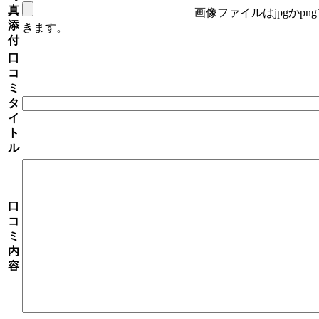
真
画像ファイルはjpgかp
添
きます。
付
口
コ
ミ
タ
イ
ト
ル
口
コ
ミ
内
容