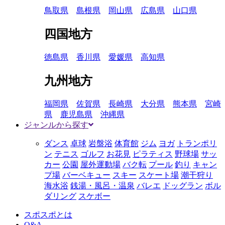
鳥取県
島根県
岡山県
広島県
山口県
四国地方
徳島県
香川県
愛媛県
高知県
九州地方
福岡県
佐賀県
長崎県
大分県
熊本県
宮崎
県
鹿児島県
沖縄県
ジャンルから探す
ダンス
卓球
岩盤浴
体育館
ジム
ヨガ
トランポリ
ン
テニス
ゴルフ
お花見
ピラティス
野球場
サッ
カー
公園
屋外運動場
バク転
プール
釣り
キャン
プ場
バーベキュー
スキー
スケート場
潮干狩り
海水浴
銭湯・風呂・温泉
バレエ
ドッグラン
ボル
ダリング
スケボー
スポスポとは
Q&A