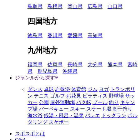
鳥取県
島根県
岡山県
広島県
山口県
四国地方
徳島県
香川県
愛媛県
高知県
九州地方
福岡県
佐賀県
長崎県
大分県
熊本県
宮崎
県
鹿児島県
沖縄県
ジャンルから探す
ダンス
卓球
岩盤浴
体育館
ジム
ヨガ
トランポリ
ン
テニス
ゴルフ
お花見
ピラティス
野球場
サッ
カー
公園
屋外運動場
バク転
プール
釣り
キャン
プ場
バーベキュー
スキー
スケート場
潮干狩り
海水浴
銭湯・風呂・温泉
バレエ
ドッグラン
ボル
ダリング
スケボー
スポスポとは
Q&A