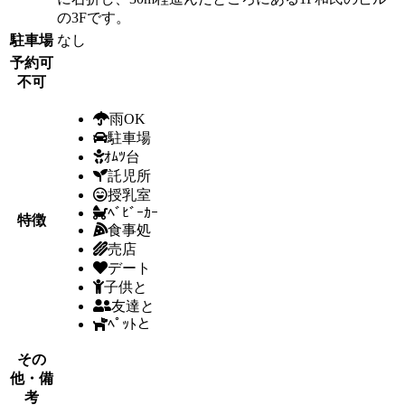
の3Fです。
駐車場
なし
予約可
不可
雨OK
駐車場
ｵﾑﾂ台
託児所
授乳室
ﾍﾞﾋﾞｰｶｰ
特徴
食事処
売店
デート
子供と
友達と
ﾍﾟｯﾄと
その
他・備
考