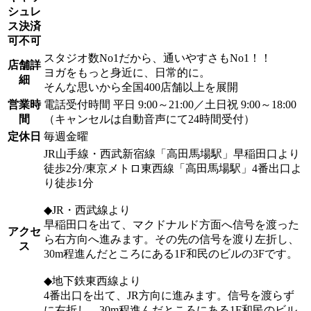
シュレ
ス決済
可不可
スタジオ数No1だから、通いやすさもNo1！！
店舗詳
ヨガをもっと身近に、日常的に。
細
そんな思いから全国400店舗以上を展開
営業時
電話受付時間 平日 9:00～21:00／土日祝 9:00～18:00
間
（キャンセルは自動音声にて24時間受付）
定休日
毎週金曜
JR山手線・西武新宿線「高田馬場駅」早稲田口より
徒歩2分/東京メトロ東西線「高田馬場駅」4番出口よ
り徒歩1分
◆JR・西武線より
早稲田口を出て、マクドナルド方面へ信号を渡った
アクセ
ら右方向へ進みます。その先の信号を渡り左折し、
ス
30m程進んだところにある1F和民のビルの3Fです。
◆地下鉄東西線より
4番出口を出て、JR方向に進みます。信号を渡らず
に右折し、30m程進んだところにある1F和民のビル