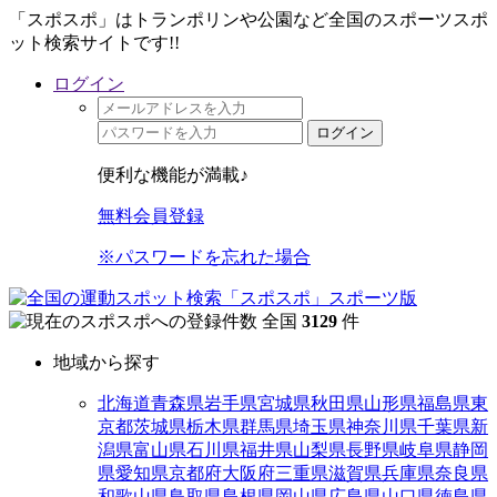
「スポスポ」はトランポリンや公園など全国のスポーツスポ
ット検索サイトです!!
ログイン
ログイン
便利な機能が満載♪
無料会員登録
※パスワードを忘れた場合
全国
3129
件
地域から探す
北海道
青森県
岩手県
宮城県
秋田県
山形県
福島県
東
京都
茨城県
栃木県
群馬県
埼玉県
神奈川県
千葉県
新
潟県
富山県
石川県
福井県
山梨県
長野県
岐阜県
静岡
県
愛知県
京都府
大阪府
三重県
滋賀県
兵庫県
奈良県
和歌山県
鳥取県
島根県
岡山県
広島県
山口県
徳島県