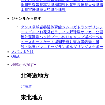
香川県
愛媛県
高知県
福岡県
佐賀県
長崎県
大分県
熊
本県
宮崎県
鹿児島県
沖縄県
ジャンルから探す
ダンス
卓球
岩盤浴
体育館
ジム
ヨガ
トランポリン
テ
ニス
ゴルフ
お花見
ピラティス
野球場
サッカー
公園
屋外運動場
バク転
プール
釣り
キャンプ場
バーベキ
ュー
スキー
スケート場
潮干狩り
海水浴
銭湯・風
呂・温泉
バレエ
ドッグラン
ボルダリング
スケボー
スポスポとは
Q&A
地域から探す
北海道地方
北海道
東北地方