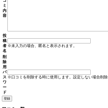
コ
ミ
内
容
投
稿
者
※未入力の場合、匿名と表示されます。
名
削
除
用
パ
ス
※口コミを削除する時に使用します。設定しない場合削除
ワ
ー
ド