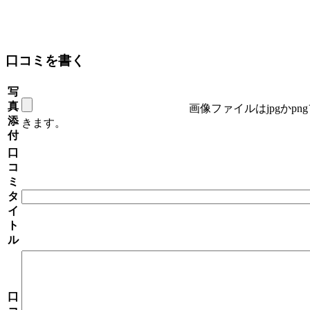
口コミを書く
写
真
画像ファイルはjpgかp
添
きます。
付
口
コ
ミ
タ
イ
ト
ル
口