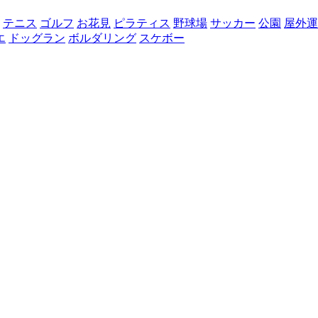
テニス
ゴルフ
お花見
ピラティス
野球場
サッカー
公園
屋外運
エ
ドッグラン
ボルダリング
スケボー