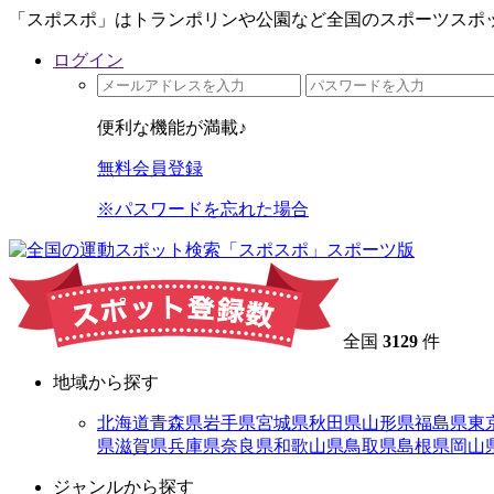
「スポスポ」はトランポリンや公園など全国のスポーツスポッ
ログイン
便利な機能が満載♪
無料会員登録
※パスワードを忘れた場合
全国
3129
件
地域から探す
北海道
青森県
岩手県
宮城県
秋田県
山形県
福島県
東
県
滋賀県
兵庫県
奈良県
和歌山県
鳥取県
島根県
岡山
ジャンルから探す