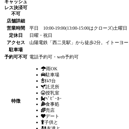
キャッシュ
レス決済可
不可
店舗詳細
営業時間
平日 10:00-19:00(13:00-15:00はクローズ)土曜日 1
定休日
日曜・祝日
アクセス
山陽電鉄「西二見駅」から徒歩2分。イトーヨー
駐車場
予約可不可
電話予約可・web予約可
雨OK
駐車場
ｵﾑﾂ台
託児所
授乳室
ﾍﾞﾋﾞｰｶｰ
特徴
食事処
売店
デート
子供と
友達と