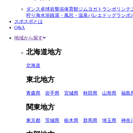
ダンス
卓球
岩盤浴
体育館
ジム
ヨガ
トランポリン
テ
狩り
海水浴
銭湯・風呂・温泉
バレエ
ドッグラン
ボ
スポスポとは
Q&A
地域から探す
北海道地方
北海道
東北地方
青森県
岩手県
宮城県
秋田県
山形県
福島
関東地方
東京都
茨城県
栃木県
群馬県
埼玉県
神奈