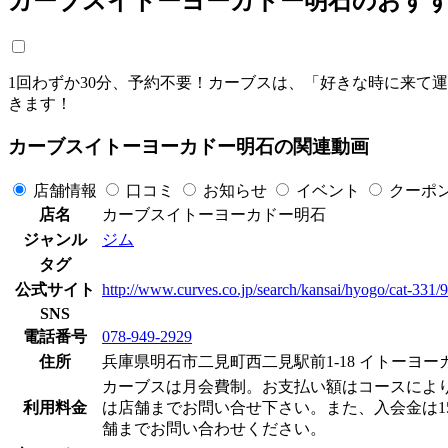
カーブスイトーヨーカドー明石のおす
1回わずか30分、予約不要！カーブスは、「好きな時に来て
きます！
カーブスイトーヨーカドー明石の関連動画
店舗情報
口コミ
お知らせ
イベント
クーポ
店名
カーブスイトーヨーカドー明石
ジャンル
ジム
タグ
公式サイト
http://www.curves.co.jp/search/kansai/hyogo/cat-331
SNS
電話番号
078-949-2929
住所
兵庫県明石市二見町西二見駅前1-18 イトーヨー
カーブスは月会費制。お支払い額はコースによりますが
利用料金
は店舗までお問い合せ下さい。また、入会金は15
舗までお問い合わせください。