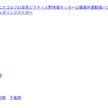
ニス
ゴルフ
お花見
ピラティス
野球場
サッカー
公園
屋外運動場
バ
ルダリング
スケボー
県
川県
千葉県