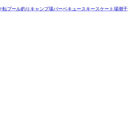
ク転
プール
釣り
キャンプ場
バーベキュー
スキー
スケート場
潮干