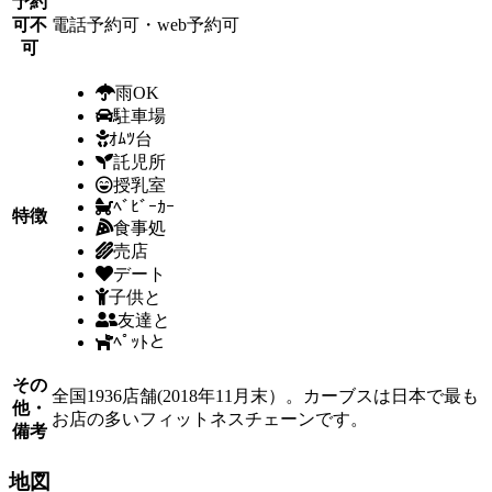
予約
可不
電話予約可・web予約可
可
雨OK
駐車場
ｵﾑﾂ台
託児所
授乳室
ﾍﾞﾋﾞｰｶｰ
特徴
食事処
売店
デート
子供と
友達と
ﾍﾟｯﾄと
その
全国1936店舗(2018年11月末）。カーブスは日本で最も
他・
お店の多いフィットネスチェーンです。
備考
地図