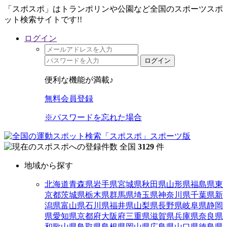
「スポスポ」はトランポリンや公園など全国のスポーツスポ
ット検索サイトです!!
ログイン
ログイン
便利な機能が満載♪
無料会員登録
※パスワードを忘れた場合
全国
3129
件
地域から探す
北海道
青森県
岩手県
宮城県
秋田県
山形県
福島県
東
京都
茨城県
栃木県
群馬県
埼玉県
神奈川県
千葉県
新
潟県
富山県
石川県
福井県
山梨県
長野県
岐阜県
静岡
県
愛知県
京都府
大阪府
三重県
滋賀県
兵庫県
奈良県
和歌山県
鳥取県
島根県
岡山県
広島県
山口県
徳島県