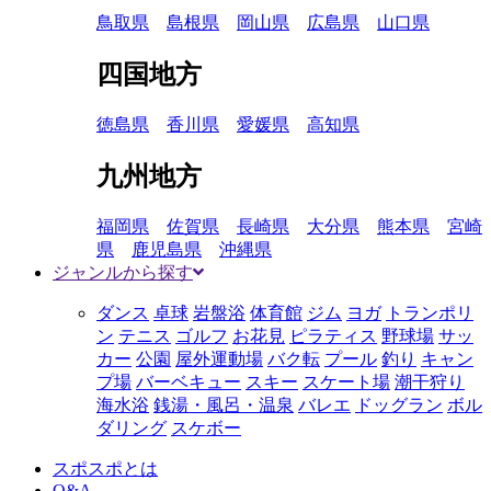
鳥取県
島根県
岡山県
広島県
山口県
四国地方
徳島県
香川県
愛媛県
高知県
九州地方
福岡県
佐賀県
長崎県
大分県
熊本県
宮崎
県
鹿児島県
沖縄県
ジャンルから探す
ダンス
卓球
岩盤浴
体育館
ジム
ヨガ
トランポリ
ン
テニス
ゴルフ
お花見
ピラティス
野球場
サッ
カー
公園
屋外運動場
バク転
プール
釣り
キャン
プ場
バーベキュー
スキー
スケート場
潮干狩り
海水浴
銭湯・風呂・温泉
バレエ
ドッグラン
ボル
ダリング
スケボー
スポスポとは
Q&A