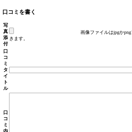
口コミを書く
写
真
画像ファイルはjpgかp
添
きます。
付
口
コ
ミ
タ
イ
ト
ル
口
コ
ミ
内