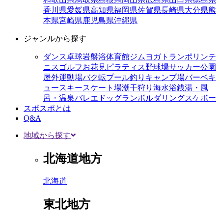
香川県
愛媛県
高知県
福岡県
佐賀県
長崎県
大分県
熊
本県
宮崎県
鹿児島県
沖縄県
ジャンルから探す
ダンス
卓球
岩盤浴
体育館
ジム
ヨガ
トランポリン
テ
ニス
ゴルフ
お花見
ピラティス
野球場
サッカー
公園
屋外運動場
バク転
プール
釣り
キャンプ場
バーベキ
ュー
スキー
スケート場
潮干狩り
海水浴
銭湯・風
呂・温泉
バレエ
ドッグラン
ボルダリング
スケボー
スポスポとは
Q&A
地域から探す
北海道地方
北海道
東北地方