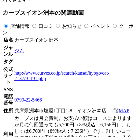
カーブスイオン洲本の関連動画
店舗情報
口コミ
お知らせ
イベント
クーポ
ン
店名
カーブスイオン洲本
ジャ
ジム
ンル
タグ
公式
http://www.curves.co.jp/search/kansai/hyogo/cat-
サイ
2137/91191.php
ト
SNS
電話
0799-22-5466
番号
住所
兵庫県洲本市塩屋1丁目1-8 イオン洲本店 2階
MAP
カーブスは月会費制。お支払い額はコースによります
が月に何回通っても5,700円（8%税込：6,156円）、も
しくは6,700円（8%税込：7,236円）です。詳しいコー
利用