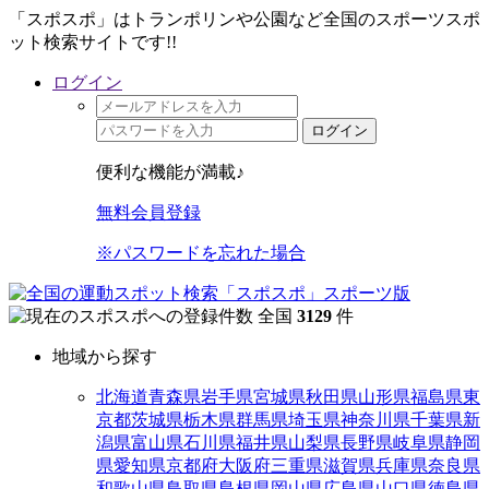
「スポスポ」はトランポリンや公園など全国のスポーツスポ
ット検索サイトです!!
ログイン
ログイン
便利な機能が満載♪
無料会員登録
※パスワードを忘れた場合
全国
3129
件
地域から探す
北海道
青森県
岩手県
宮城県
秋田県
山形県
福島県
東
京都
茨城県
栃木県
群馬県
埼玉県
神奈川県
千葉県
新
潟県
富山県
石川県
福井県
山梨県
長野県
岐阜県
静岡
県
愛知県
京都府
大阪府
三重県
滋賀県
兵庫県
奈良県
和歌山県
鳥取県
島根県
岡山県
広島県
山口県
徳島県