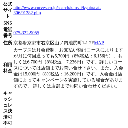
公式
http://www.curves.co.jp/search/kansai/kyoto/cat-
サイ
306/91282.php
ト
SNS
電話
075-322-9055
番号
住所
京都府京都市右京区山ノ内池尻町1-1 2F
MAP
カーブスは月会費制。お支払い額はコースによります
が月に何回通っても5,700円（8%税込：6,156円）、も
しくは6,700円（8%税込：7,236円）です。詳しいコー
利用
スについては店舗までお問い合せ下さい。また、入会
料金
金は15,000円（8%税込：16,200円）です。入会金は店
舗によってキャンペーンを実施している場合がありま
すので、 詳しくは店舗までお問い合わせください。
キャ
ッシ
ュレ
ス決
済可
不可