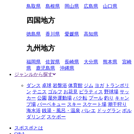
鳥取県
島根県
岡山県
広島県
山口県
四国地方
徳島県
香川県
愛媛県
高知県
九州地方
福岡県
佐賀県
長崎県
大分県
熊本県
宮崎
県
鹿児島県
沖縄県
ジャンルから探す
ダンス
卓球
岩盤浴
体育館
ジム
ヨガ
トランポリ
ン
テニス
ゴルフ
お花見
ピラティス
野球場
サッ
カー
公園
屋外運動場
バク転
プール
釣り
キャン
プ場
バーベキュー
スキー
スケート場
潮干狩り
海水浴
銭湯・風呂・温泉
バレエ
ドッグラン
ボル
ダリング
スケボー
スポスポとは
Q&A