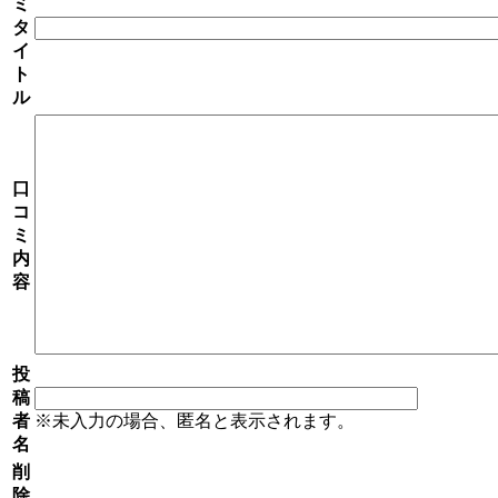
ミ
タ
イ
ト
ル
口
コ
ミ
内
容
投
稿
者
※未入力の場合、匿名と表示されます。
名
削
除