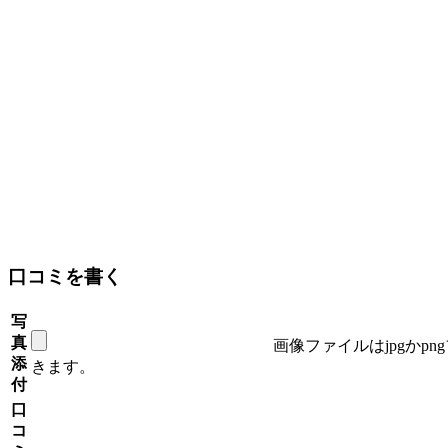
口コミを書く
写
真
画像ファイルはjpgかp
添
きます。
付
口
コ