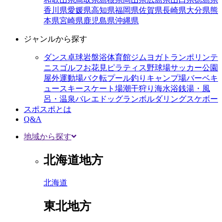
香川県
愛媛県
高知県
福岡県
佐賀県
長崎県
大分県
熊
本県
宮崎県
鹿児島県
沖縄県
ジャンルから探す
ダンス
卓球
岩盤浴
体育館
ジム
ヨガ
トランポリン
テ
ニス
ゴルフ
お花見
ピラティス
野球場
サッカー
公園
屋外運動場
バク転
プール
釣り
キャンプ場
バーベキ
ュー
スキー
スケート場
潮干狩り
海水浴
銭湯・風
呂・温泉
バレエ
ドッグラン
ボルダリング
スケボー
スポスポとは
Q&A
地域から探す
北海道地方
北海道
東北地方