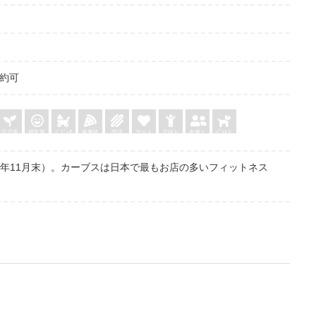
予約可
託児所
授乳室
ﾍﾞﾋﾞｰｶ
食事処
売店
デート
子供と
友達と
ﾍﾟｯﾄと
ｰ
018年11月末）。カーブスは日本で最もお店の多いフィットネス