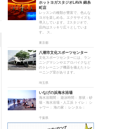
ホットヨガスタジオLAVA 錦糸
町店
レッスンの種類が豊富で、色んな
ヨガを楽しめる。エクササイズも
導入しています。 2スタジオで、
店内はスッキリ広々としていま
す。 ス..
東京都
八潮市文化スポーツセンター
文化スポーツセンターには、ラン
ニングマシンやエアロバイクなど
のトレーニング機器を備えたトレ
ーニング室があります。
埼玉県
いなげの浜海水浴場
海水浴期間： 遊泳時間： 形状：砂
場・海水浴場・人工浜 トイレ： シ
ャワー： 海の家： レンタル：
千葉県