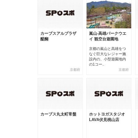
カーブスアルプラザ
嵐山-高雄パークウエ
醍醐
イ 観空台遊園地
京都の嵐山と高雄をつ
なぐ巨大なレジャー施
設内の、小型遊園地内
の1コー..
京都府
京都府
カーブス丸太町常盤
ホットヨガスタジオ
LAVA伏見桃山店