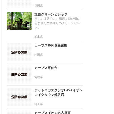
福岡県
塩原グリーンビレッジ
箒川の渓谷沿い。周辺を深い緑に
包まれた文字通りのグリーンビレ
ッ..
栃木県
カーブス静岡葵新富町
静岡県
カーブス東仙台
宮城県
ホットヨガスタジオLAVAイオン
レイクタウン越谷店
埼玉県
カーブスイオン名古屋東