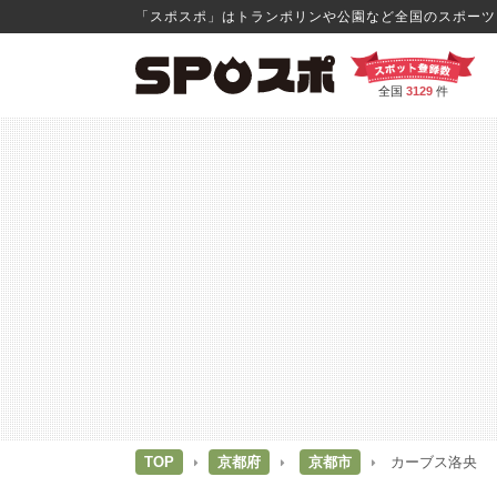
「スポスポ」はトランポリンや公園など全国のスポーツス
全国
3129
件
TOP
京都府
京都市
カーブス洛央