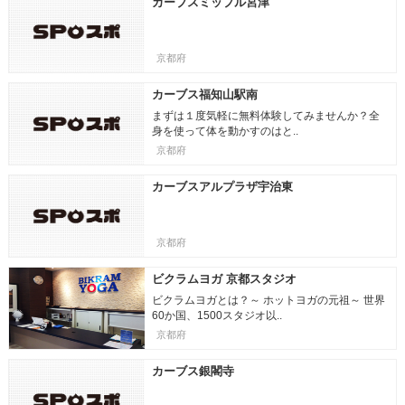
カーブスミップル宮津
京都府
カーブス福知山駅南
まずは１度気軽に無料体験してみませんか？全
身を使って体を動かすのはと..
京都府
カーブスアルプラザ宇治東
京都府
ビクラムヨガ 京都スタジオ
ビクラムヨガとは？～ ホットヨガの元祖～ 世界
60か国、1500スタジオ以..
京都府
カーブス銀閣寺