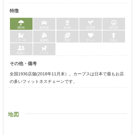
特徴
雨OK
駐車場
ｵﾑﾂ台
託児所
授乳室
ﾍﾞﾋﾞｰｶｰ
食事処
売店
デート
子供と
友達と
ﾍﾟｯﾄと
その他・備考
全国1936店舗(2018年11月末）。カーブスは日本で最もお店
の多いフィットネスチェーンです。
地図