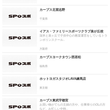
カーブス北習志野
千葉県
イアス・ファミリースポーツクラブ泉が丘校
深井と泉ヶ丘で子供中心の教室運営をしているトラ
ンポリンスクール..
大阪府
カーブスヨークタウン西若松
福島県
ホットヨガスタジオLAVA練馬店
東京都
カーブス東武宇都宮
お買い物がてらの主婦の方や、仕事帰りのOLの方
など、お忙しい中時..