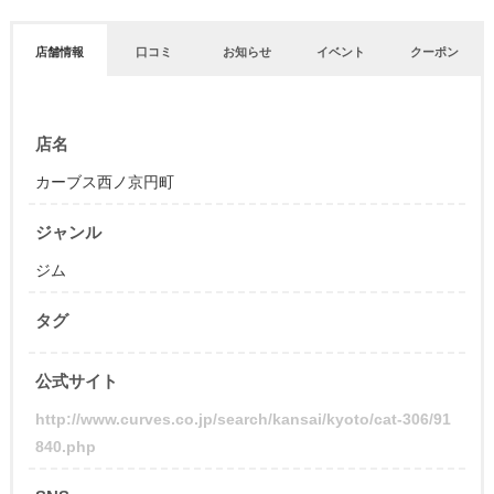
店舗情報
口コミ
お知らせ
イベント
クーポン
店名
カーブス西ノ京円町
ジャンル
ジム
タグ
公式サイト
http://www.curves.co.jp/search/kansai/kyoto/cat-306/91
840.php