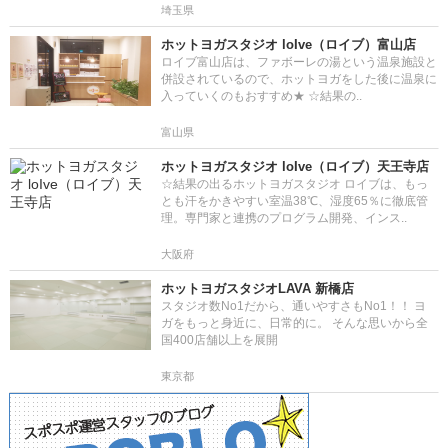
埼玉県
ホットヨガスタジオ loIve（ロイブ）富山店
ロイブ富山店は、ファボーレの湯という温泉施設と
併設されているので、ホットヨガをした後に温泉に
入っていくのもおすすめ★ ☆結果の..
富山県
ホットヨガスタジオ loIve（ロイブ）天王寺店
☆結果の出るホットヨガスタジオ ロイブは、もっ
とも汗をかきやすい室温38℃、湿度65％に徹底管
理。専門家と連携のプログラム開発、インス..
大阪府
ホットヨガスタジオLAVA 新橋店
スタジオ数No1だから、通いやすさもNo1！！ ヨ
ガをもっと身近に、日常的に。 そんな思いから全
国400店舗以上を展開
東京都