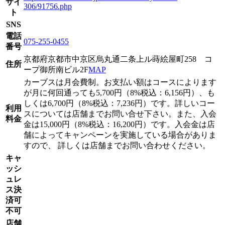
サイ
306/91756.php
ト
SNS
電話
075-255-0455
番号
京都府京都市中京区烏丸通二条上ル蒔絵屋町258 コ
住所
ープ御所南ビル2F
MAP
カーブスは月会費制。お支払い額はコースによります
が月に何回通っても5,700円（8%税込：6,156円）、も
しくは6,700円（8%税込：7,236円）です。詳しいコー
利用
スについては店舗までお問い合せ下さい。また、入会
料金
金は15,000円（8%税込：16,200円）です。入会金は店
舗によってキャンペーンを実施している場合がありま
すので、 詳しくは店舗までお問い合わせください。
キャ
ッシ
ュレ
ス決
済可
不可
店舗