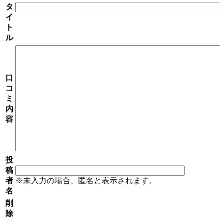
タ
イ
ト
ル
口
コ
ミ
内
容
投
稿
者
※未入力の場合、匿名と表示されます。
名
削
除