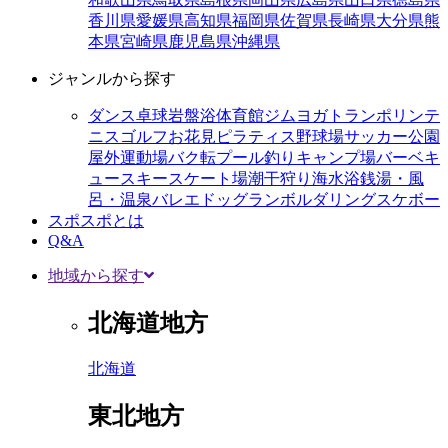
香川県
愛媛県
高知県
福岡県
佐賀県
長崎県
大分県
熊
本県
宮崎県
鹿児島県
沖縄県
ジャンルから探す
ダンス
卓球
岩盤浴
体育館
ジム
ヨガ
トランポリン
テ
ニス
ゴルフ
お花見
ピラティス
野球場
サッカー
公園
屋外運動場
バク転
プール
釣り
キャンプ場
バーベキ
ュー
スキー
スケート場
潮干狩り
海水浴
銭湯・風
呂・温泉
バレエ
ドッグラン
ボルダリング
スケボー
スポスポとは
Q&A
地域から探す
北海道地方
北海道
東北地方