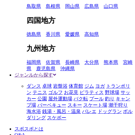
鳥取県
島根県
岡山県
広島県
山口県
四国地方
徳島県
香川県
愛媛県
高知県
九州地方
福岡県
佐賀県
長崎県
大分県
熊本県
宮崎
県
鹿児島県
沖縄県
ジャンルから探す
ダンス
卓球
岩盤浴
体育館
ジム
ヨガ
トランポリ
ン
テニス
ゴルフ
お花見
ピラティス
野球場
サッ
カー
公園
屋外運動場
バク転
プール
釣り
キャン
プ場
バーベキュー
スキー
スケート場
潮干狩り
海水浴
銭湯・風呂・温泉
バレエ
ドッグラン
ボル
ダリング
スケボー
スポスポとは
Q&A