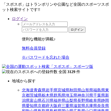
「スポスポ」はトランポリンや公園など全国のスポーツスポ
ット検索サイトです!!
ログイン
ログイン
便利な機能が満載♪
無料会員登録
※パスワードを忘れた場合
全国
3129
件
地域から探す
北海道
青森県
岩手県
宮城県
秋田県
山形県
福島県
東
京都
茨城県
栃木県
群馬県
埼玉県
神奈川県
千葉県
新
潟県
富山県
石川県
福井県
山梨県
長野県
岐阜県
静岡
県
愛知県
京都府
大阪府
三重県
滋賀県
兵庫県
奈良県
和歌山県
鳥取県
島根県
岡山県
広島県
山口県
徳島県