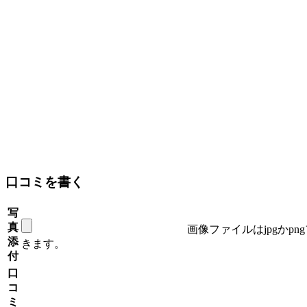
口コミを書く
写
真
画像ファイルはjpgかp
添
きます。
付
口
コ
ミ