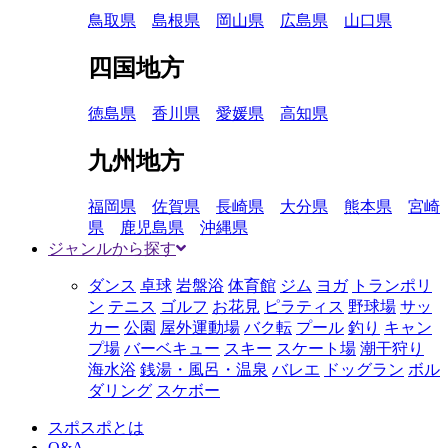
鳥取県
島根県
岡山県
広島県
山口県
四国地方
徳島県
香川県
愛媛県
高知県
九州地方
福岡県
佐賀県
長崎県
大分県
熊本県
宮崎
県
鹿児島県
沖縄県
ジャンルから探す
ダンス
卓球
岩盤浴
体育館
ジム
ヨガ
トランポリ
ン
テニス
ゴルフ
お花見
ピラティス
野球場
サッ
カー
公園
屋外運動場
バク転
プール
釣り
キャン
プ場
バーベキュー
スキー
スケート場
潮干狩り
海水浴
銭湯・風呂・温泉
バレエ
ドッグラン
ボル
ダリング
スケボー
スポスポとは
Q&A