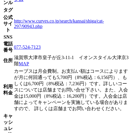
ンル
タグ
公式
http://www.curves.co.jp/search/kansai/shiga/cat-
サイ
297/90943.php
ト
SNS
電話
077-524-7123
番号
滋賀県大津市皇子が丘3-11-1 イオンスタイル大津京3
住所
階
MAP
カーブスは月会費制。お支払い額はコースによります
が月に何回通っても5,700円（8%税込：6,156円）、も
しくは6,700円（8%税込：7,236円）です。詳しいコー
利用
スについては店舗までお問い合せ下さい。また、入会
料金
金は15,000円（8%税込：16,200円）です。入会金は店
舗によってキャンペーンを実施している場合がありま
すので、 詳しくは店舗までお問い合わせください。
キャ
ッシ
ュレ