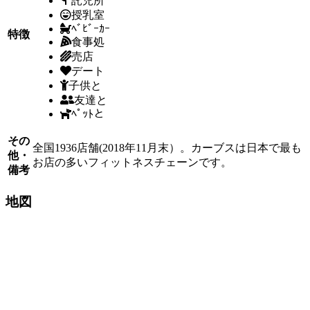
託児所
授乳室
ﾍﾞﾋﾞｰｶｰ
特徴
食事処
売店
デート
子供と
友達と
ﾍﾟｯﾄと
その
全国1936店舗(2018年11月末）。カーブスは日本で最も
他・
お店の多いフィットネスチェーンです。
備考
地図