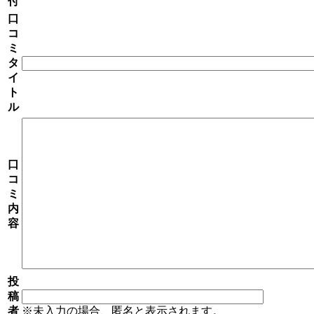
付
口
コ
ミ
タ
イ
ト
ル
口
コ
ミ
内
容
投
稿
者
※未入力の場合、匿名と表示されます。