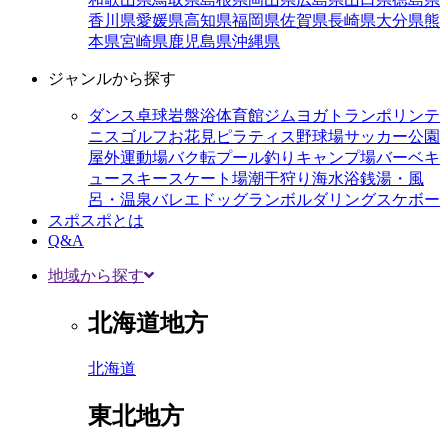
香川県
愛媛県
高知県
福岡県
佐賀県
長崎県
大分県
熊
本県
宮崎県
鹿児島県
沖縄県
ジャンルから探す
ダンス
卓球
岩盤浴
体育館
ジム
ヨガ
トランポリン
テ
ニス
ゴルフ
お花見
ピラティス
野球場
サッカー
公園
屋外運動場
バク転
プール
釣り
キャンプ場
バーベキ
ュー
スキー
スケート場
潮干狩り
海水浴
銭湯・風
呂・温泉
バレエ
ドッグラン
ボルダリング
スケボー
スポスポとは
Q&A
地域から探す
北海道地方
北海道
東北地方