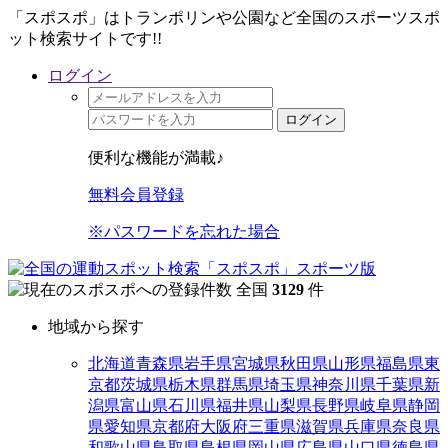
「スポスポ」はトランポリンや公園など全国のスポーツスポ
ット検索サイトです!!
ログイン
ログイン
便利な機能が満載♪
無料会員登録
※パスワードを忘れた場合
全国
3129
件
地域から探す
北海道
青森県
岩手県
宮城県
秋田県
山形県
福島県
東
京都
茨城県
栃木県
群馬県
埼玉県
神奈川県
千葉県
新
潟県
富山県
石川県
福井県
山梨県
長野県
岐阜県
静岡
県
愛知県
京都府
大阪府
三重県
滋賀県
兵庫県
奈良県
和歌山県
鳥取県
島根県
岡山県
広島県
山口県
徳島県