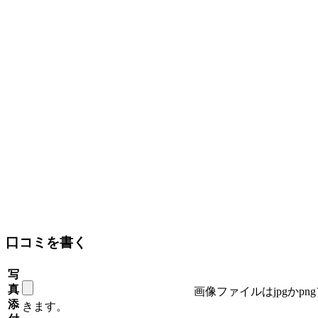
口コミを書く
写
真
画像ファイルはjpgかp
添
きます。