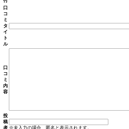
付
口
コ
ミ
タ
イ
ト
ル
口
コ
ミ
内
容
投
稿
者
※未入力の場合、匿名と表示されます。