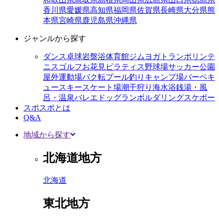
香川県
愛媛県
高知県
福岡県
佐賀県
長崎県
大分県
熊
本県
宮崎県
鹿児島県
沖縄県
ジャンルから探す
ダンス
卓球
岩盤浴
体育館
ジム
ヨガ
トランポリン
テ
ニス
ゴルフ
お花見
ピラティス
野球場
サッカー
公園
屋外運動場
バク転
プール
釣り
キャンプ場
バーベキ
ュー
スキー
スケート場
潮干狩り
海水浴
銭湯・風
呂・温泉
バレエ
ドッグラン
ボルダリング
スケボー
スポスポとは
Q&A
地域から探す
北海道地方
北海道
東北地方