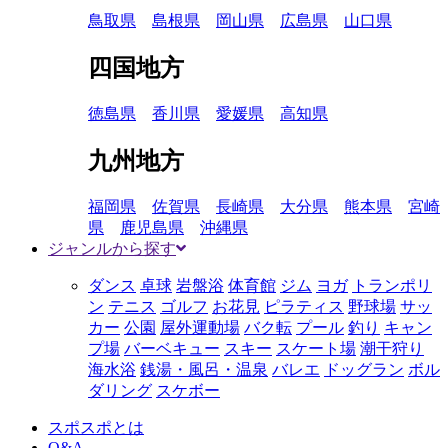
鳥取県
島根県
岡山県
広島県
山口県
四国地方
徳島県
香川県
愛媛県
高知県
九州地方
福岡県
佐賀県
長崎県
大分県
熊本県
宮崎
県
鹿児島県
沖縄県
ジャンルから探す
ダンス
卓球
岩盤浴
体育館
ジム
ヨガ
トランポリ
ン
テニス
ゴルフ
お花見
ピラティス
野球場
サッ
カー
公園
屋外運動場
バク転
プール
釣り
キャン
プ場
バーベキュー
スキー
スケート場
潮干狩り
海水浴
銭湯・風呂・温泉
バレエ
ドッグラン
ボル
ダリング
スケボー
スポスポとは
Q&A