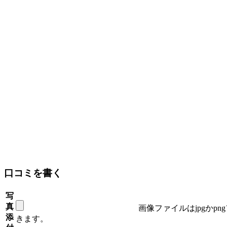
口コミを書く
写
真
画像ファイルはjpgかp
添
きます。