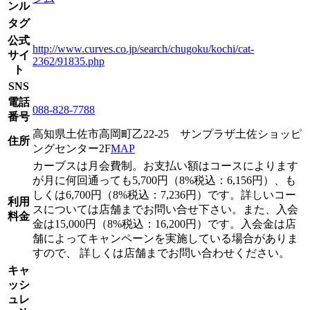
ンル
タグ
公式
http://www.curves.co.jp/search/chugoku/kochi/cat-
サイ
2362/91835.php
ト
SNS
電話
088-828-7788
番号
高知県土佐市高岡町乙22-25 サンプラザ土佐ショッピ
住所
ングセンター2F
MAP
カーブスは月会費制。お支払い額はコースによります
が月に何回通っても5,700円（8%税込：6,156円）、も
しくは6,700円（8%税込：7,236円）です。詳しいコー
利用
スについては店舗までお問い合せ下さい。また、入会
料金
金は15,000円（8%税込：16,200円）です。入会金は店
舗によってキャンペーンを実施している場合がありま
すので、 詳しくは店舗までお問い合わせください。
キャ
ッシ
ュレ