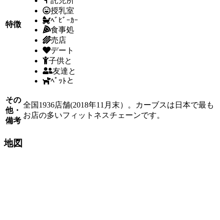
託児所
授乳室
ﾍﾞﾋﾞｰｶｰ
特徴
食事処
売店
デート
子供と
友達と
ﾍﾟｯﾄと
その
全国1936店舗(2018年11月末）。カーブスは日本で最も
他・
お店の多いフィットネスチェーンです。
備考
地図