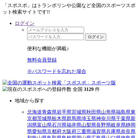
「スポスポ」はトランポリンや公園など全国のスポーツスポ
ット検索サイトです!!
ログイン
ログイン
便利な機能が満載♪
無料会員登録
※パスワードを忘れた場合
全国
3129
件
地域から探す
北海道
青森県
岩手県
宮城県
秋田県
山形県
福島県
東
京都
茨城県
栃木県
群馬県
埼玉県
神奈川県
千葉県
新
潟県
富山県
石川県
福井県
山梨県
長野県
岐阜県
静岡
県
愛知県
京都府
大阪府
三重県
滋賀県
兵庫県
奈良県
和歌山県
鳥取県
島根県
岡山県
広島県
山口県
徳島県