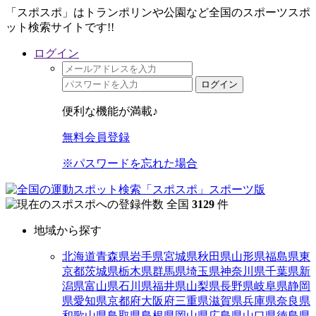
「スポスポ」はトランポリンや公園など全国のスポーツスポ
ット検索サイトです!!
ログイン
ログイン
便利な機能が満載♪
無料会員登録
※パスワードを忘れた場合
全国
3129
件
地域から探す
北海道
青森県
岩手県
宮城県
秋田県
山形県
福島県
東
京都
茨城県
栃木県
群馬県
埼玉県
神奈川県
千葉県
新
潟県
富山県
石川県
福井県
山梨県
長野県
岐阜県
静岡
県
愛知県
京都府
大阪府
三重県
滋賀県
兵庫県
奈良県
和歌山県
鳥取県
島根県
岡山県
広島県
山口県
徳島県