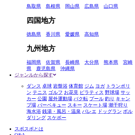
鳥取県
島根県
岡山県
広島県
山口県
四国地方
徳島県
香川県
愛媛県
高知県
九州地方
福岡県
佐賀県
長崎県
大分県
熊本県
宮崎
県
鹿児島県
沖縄県
ジャンルから探す
ダンス
卓球
岩盤浴
体育館
ジム
ヨガ
トランポリ
ン
テニス
ゴルフ
お花見
ピラティス
野球場
サッ
カー
公園
屋外運動場
バク転
プール
釣り
キャン
プ場
バーベキュー
スキー
スケート場
潮干狩り
海水浴
銭湯・風呂・温泉
バレエ
ドッグラン
ボル
ダリング
スケボー
スポスポとは
Q&A