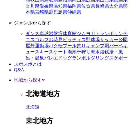
香川県
愛媛県
高知県
福岡県
佐賀県
長崎県
大分県
熊
本県
宮崎県
鹿児島県
沖縄県
ジャンルから探す
ダンス
卓球
岩盤浴
体育館
ジム
ヨガ
トランポリン
テ
ニス
ゴルフ
お花見
ピラティス
野球場
サッカー
公園
屋外運動場
バク転
プール
釣り
キャンプ場
バーベキ
ュー
スキー
スケート場
潮干狩り
海水浴
銭湯・風
呂・温泉
バレエ
ドッグラン
ボルダリング
スケボー
スポスポとは
Q&A
地域から探す
北海道地方
北海道
東北地方