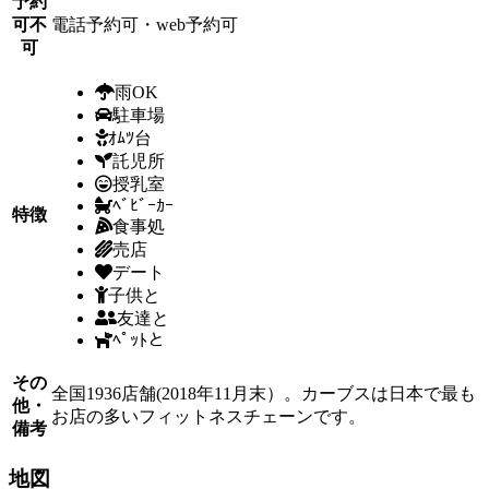
予約
可不
電話予約可・web予約可
可
雨OK
駐車場
ｵﾑﾂ台
託児所
授乳室
ﾍﾞﾋﾞｰｶｰ
特徴
食事処
売店
デート
子供と
友達と
ﾍﾟｯﾄと
その
全国1936店舗(2018年11月末）。カーブスは日本で最も
他・
お店の多いフィットネスチェーンです。
備考
地図