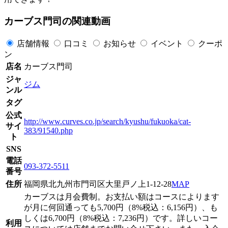
カーブス門司の関連動画
店舗情報
口コミ
お知らせ
イベント
クーポ
ン
店名
カーブス門司
ジャ
ジム
ンル
タグ
公式
http://www.curves.co.jp/search/kyushu/fukuoka/cat-
サイ
383/91540.php
ト
SNS
電話
093-372-5511
番号
住所
福岡県北九州市門司区大里戸ノ上1-12-28
MAP
カーブスは月会費制。お支払い額はコースによります
が月に何回通っても5,700円（8%税込：6,156円）、も
しくは6,700円（8%税込：7,236円）です。詳しいコー
利用