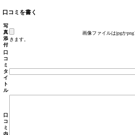
口コミを書く
写
真
画像ファイルはjpgかp
添
きます。
付
口
コ
ミ
タ
イ
ト
ル
口
コ
ミ
内