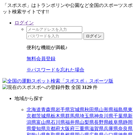
「スポスポ」はトランポリンや公園など全国のスポーツスポ
ット検索サイトです!!
ログイン
ログイン
便利な機能が満載♪
無料会員登録
※パスワードを忘れた場合
全国
3129
件
地域から探す
北海道
青森県
岩手県
宮城県
秋田県
山形県
福島県
東
京都
茨城県
栃木県
群馬県
埼玉県
神奈川県
千葉県
新
潟県
富山県
石川県
福井県
山梨県
長野県
岐阜県
静岡
県
愛知県
京都府
大阪府
三重県
滋賀県
兵庫県
奈良県
和歌山県
鳥取県
島根県
岡山県
広島県
山口県
徳島県