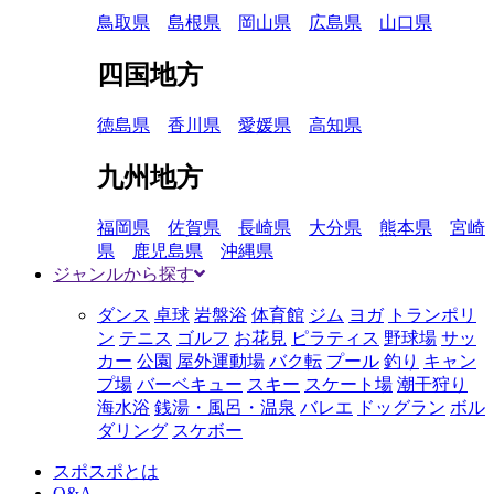
鳥取県
島根県
岡山県
広島県
山口県
四国地方
徳島県
香川県
愛媛県
高知県
九州地方
福岡県
佐賀県
長崎県
大分県
熊本県
宮崎
県
鹿児島県
沖縄県
ジャンルから探す
ダンス
卓球
岩盤浴
体育館
ジム
ヨガ
トランポリ
ン
テニス
ゴルフ
お花見
ピラティス
野球場
サッ
カー
公園
屋外運動場
バク転
プール
釣り
キャン
プ場
バーベキュー
スキー
スケート場
潮干狩り
海水浴
銭湯・風呂・温泉
バレエ
ドッグラン
ボル
ダリング
スケボー
スポスポとは
Q&A