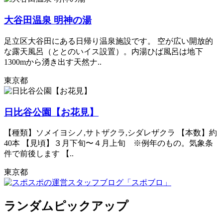
大谷田温泉 明神の湯
足立区大谷田にある日帰り温泉施設です。 空が広い開放的
な露天風呂（ととのいイス設置）。内湯ひば風呂は地下
1300mから湧き出す天然ナ..
東京都
日比谷公園【お花見】
【種類】ソメイヨシノ,サトザクラ,シダレザクラ 【本数】約
40本 【見頃】３月下旬〜４月上旬 ※例年のもの。気象条
件で前後します 【..
東京都
ランダムピックアップ