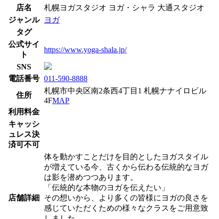
店名
札幌ヨガスタジオ ヨガ・シャラ 大通スタジオ
ジャンル
ヨガ
タグ
公式サイ
https://www.yoga-shala.jp/
ト
SNS
電話番号
011-590-8888
札幌市中央区南2条西4丁目1 札幌ナナイロビル
住所
4F
MAP
利用料金
キャッシ
ュレス決
済可不可
体を動かすことだけを目的としたヨガスタイル
が増えている今、古くから伝わる伝統的なヨガ
は影を潜めつつあります。
「伝統的な本物のヨガを伝えたい」
店舗詳細
その想いから、より多くの皆様にヨガの良さを
感じていただくための様々なクラスをご用意致
しました。