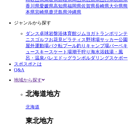
香川県
愛媛県
高知県
福岡県
佐賀県
長崎県
大分県
熊
本県
宮崎県
鹿児島県
沖縄県
ジャンルから探す
ダンス
卓球
岩盤浴
体育館
ジム
ヨガ
トランポリン
テ
ニス
ゴルフ
お花見
ピラティス
野球場
サッカー
公園
屋外運動場
バク転
プール
釣り
キャンプ場
バーベキ
ュー
スキー
スケート場
潮干狩り
海水浴
銭湯・風
呂・温泉
バレエ
ドッグラン
ボルダリング
スケボー
スポスポとは
Q&A
地域から探す
北海道地方
北海道
東北地方