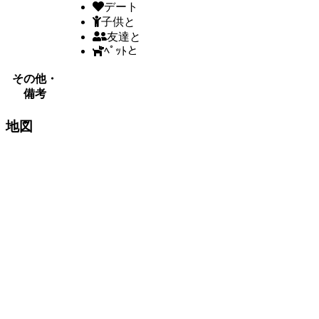
デート
子供と
友達と
ﾍﾟｯﾄと
その他・
備考
地図