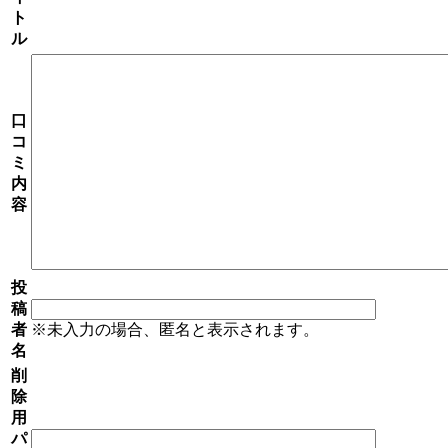
ト
ル
口
コ
ミ
内
容
投
稿
者
※未入力の場合、匿名と表示されます。
名
削
除
用
パ