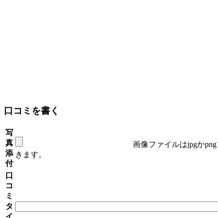
口コミを書く
写
真
画像ファイルはjpgかp
添
きます。
付
口
コ
ミ
タ
イ