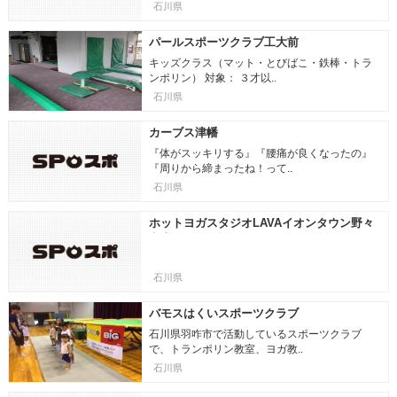
石川県
パールスポーツクラブ工大前
キッズクラス（マット・とびばこ・鉄棒・トラ
ンポリン） 対象： ３才以..
石川県
カーブス津幡
『体がスッキリする』『腰痛が良くなったの』
『周りから締まったね！って..
石川県
ホットヨガスタジオLAVAイオンタウン野々
市店
石川県
バモスはくいスポーツクラブ
石川県羽咋市で活動しているスポーツクラブ
で、トランポリン教室、ヨガ教..
石川県