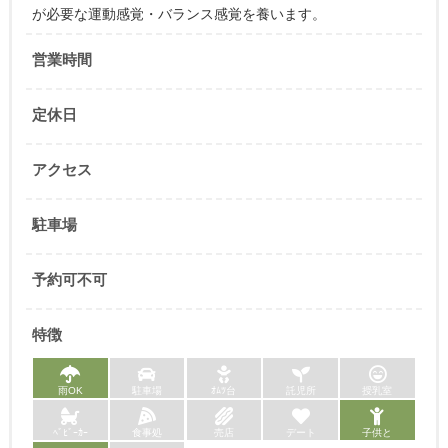
が必要な運動感覚・バランス感覚を養います。
営業時間
定休日
アクセス
駐車場
予約可不可
特徴
雨OK
駐車場
ｵﾑﾂ台
託児所
授乳室
ﾍﾞﾋﾞｰｶｰ
食事処
売店
デート
子供と