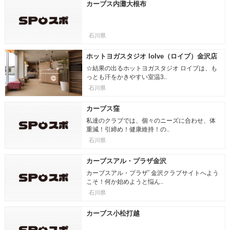
カーブス内灘大根布
石川県
ホットヨガスタジオ loIve（ロイブ）金沢店
☆結果の出るホットヨガスタジオ ロイブは、も
っとも汗をかきやすい室温3..
石川県
カーブス窪
私達のクラブでは、個々のニーズに合わせ、体
重減！引締め！健康維持！の..
石川県
カーブスアル・プラザ金沢
カーブスアル・プラザﾞ金沢クラブサイトへよう
こそ！何か始めようと悩ん..
石川県
カーブス小松打越