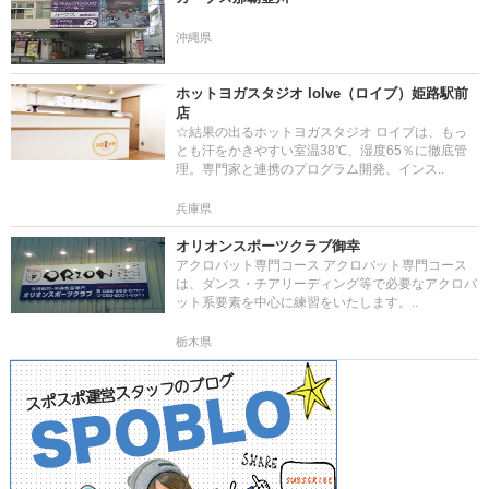
沖縄県
ホットヨガスタジオ loIve（ロイブ）姫路駅前
店
☆結果の出るホットヨガスタジオ ロイブは、もっ
とも汗をかきやすい室温38℃、湿度65％に徹底管
理。専門家と連携のプログラム開発、インス..
兵庫県
オリオンスポーツクラブ御幸
アクロバット専門コース アクロバット専門コース
は、ダンス・チアリーディング等で必要なアクロバ
ット系要素を中心に練習をいたします。..
栃木県