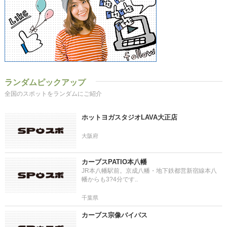
ランダムピックアップ
全国のスポットをランダムにご紹介
ホットヨガスタジオLAVA大正店
大阪府
カーブスPATIO本八幡
JR本八幡駅前。京成八幡・地下鉄都営新宿線本八
幡からも3?4分です..
千葉県
カーブス宗像バイパス