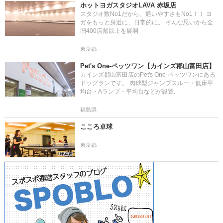
ホットヨガスタジオLAVA 赤坂店
スタジオ数No1だから、通いやすさもNo1！！ ヨ
ガをもっと身近に、日常的に。 そんな思いから全
国400店舗以上を展開
東京都
Pet's One-ペッツワン【カインズ郡山富田店】
カインズ郡山富田店のPet's One-ペッツワンにある
ドッグランです。 肉球型ジャンプスルー・低床平
均台・Aランプ・平均台などが設置..
福島県
こころ卓球
東京都