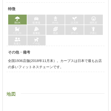
特徴
雨OK
駐車場
ｵﾑﾂ台
託児所
授乳室
ﾍﾞﾋﾞｰｶｰ
食事処
売店
デート
子供と
友達と
ﾍﾟｯﾄと
その他・備考
全国1936店舗(2018年11月末）。カーブスは日本で最もお店
の多いフィットネスチェーンです。
地図