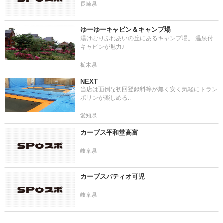
長崎県
ゆーゆーキャビン＆キャンプ場
湯けむりふれあいの丘にあるキャンプ場。 温泉付
キャビンが魅力♪
栃木県
NEXT
当店は面倒な初回登録料等が無く安く気軽にトラン
ポリンが楽しめる..
愛知県
カーブス平和堂高富
岐阜県
カーブスパティオ可児
岐阜県