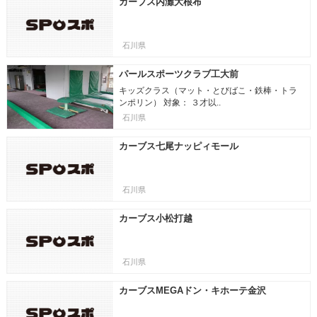
カーブス内灘大根布
石川県
パールスポーツクラブ工大前
キッズクラス（マット・とびばこ・鉄棒・トラ
ンポリン） 対象： ３才以..
石川県
カーブス七尾ナッピィモール
石川県
カーブス小松打越
石川県
カーブスMEGAドン・キホーテ金沢