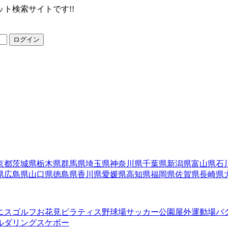
ト検索サイトです!!
ログイン
京都
茨城県
栃木県
群馬県
埼玉県
神奈川県
千葉県
新潟県
富山県
石
県
広島県
山口県
徳島県
香川県
愛媛県
高知県
福岡県
佐賀県
長崎県
ニス
ゴルフ
お花見
ピラティス
野球場
サッカー
公園
屋外運動場
バ
ルダリング
スケボー