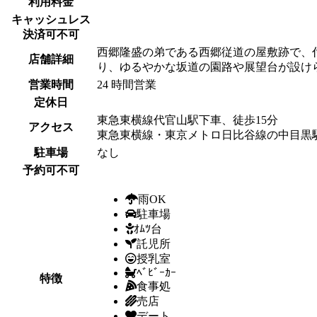
利用料金
キャッシュレス
決済可不可
西郷隆盛の弟である西郷従道の屋敷跡で、
店舗詳細
り、ゆるやかな坂道の園路や展望台が設け
営業時間
24 時間営業
定休日
東急東横線代官山駅下車、徒歩15分
アクセス
東急東横線・東京メトロ日比谷線の中目黒駅
駐車場
なし
予約可不可
雨OK
駐車場
ｵﾑﾂ台
託児所
授乳室
ﾍﾞﾋﾞｰｶｰ
特徴
食事処
売店
デート