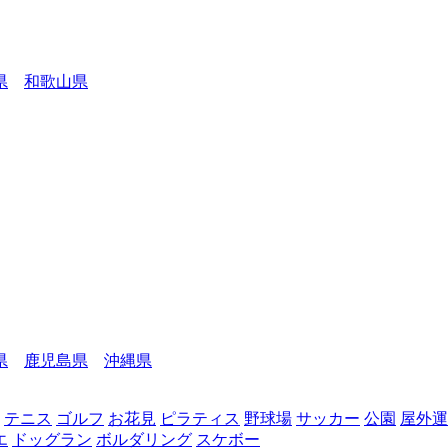
県
和歌山県
県
鹿児島県
沖縄県
テニス
ゴルフ
お花見
ピラティス
野球場
サッカー
公園
屋外運
エ
ドッグラン
ボルダリング
スケボー