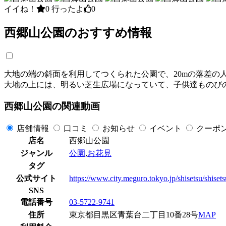
イイね！
0
行ったよ
0
西郷山公園のおすすめ情報
大地の端の斜面を利用してつくられた公園で、20mの落差
大地の上には、明るい芝生広場になっていて、子供達ものび
西郷山公園の関連動画
店舗情報
口コミ
お知らせ
イベント
クーポ
店名
西郷山公園
ジャンル
公園
,
お花見
タグ
公式サイト
https://www.city.meguro.tokyo.jp/shisetsu/shiset
SNS
電話番号
03-5722-9741
住所
東京都目黒区青葉台二丁目10番28号
MAP