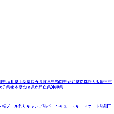
川県
福井県
山梨県
長野県
岐阜県
静岡県
愛知県
京都府
大阪府
三重
大分県
熊本県
宮崎県
鹿児島県
沖縄県
ク転
プール
釣り
キャンプ場
バーベキュー
スキー
スケート場
潮干