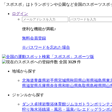
「スポスポ」はトランポリンや公園など全国のスポーツスポッ
ログイン
便利な機能が満載♪
無料会員登録
※パスワードを忘れた場合
全国
3129
件
地域から探す
北海道
青森県
岩手県
宮城県
秋田県
山形県
福島県
東
県
滋賀県
兵庫県
奈良県
和歌山県
鳥取県
島根県
岡山
ジャンルから探す
ダンス
卓球
岩盤浴
体育館
ジム
ヨガ
トランポリン
テ
狩り
海水浴
銭湯・風呂・温泉
バレエ
ドッグラン
ボ