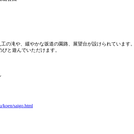
の人工の滝や、緩やかな坂道の園路、展望台が設けられています
のびと遊んでいただけます。
ン
su/koen/saigo.html