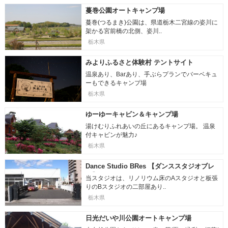
蔓巻公園オートキャンプ場
蔓巻(つるまき)公園は、県道栃木二宮線の姿川に
架かる宮前橋の北側、姿川..
栃木県
みよりふるさと体験村 テントサイト
温泉あり、Barあり、手ぶらプランでバーベキュ
ーもできるキャンプ場
栃木県
ゆーゆーキャビン＆キャンプ場
湯けむりふれあいの丘にあるキャンプ場。 温泉
付キャビンが魅力♪
栃木県
Dance Studio BRes 【ダンススタジオブレ
ス】
当スタジオは、リノリウム床のAスタジオと板張
りのBスタジオの二部屋あり..
栃木県
日光だいや川公園オートキャンプ場