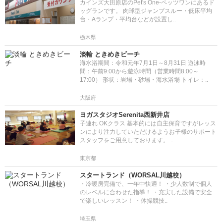
カインズ大田原店のPet's One-ペッツワンにあるド
ッグランです。 肉球型ジャンプスルー・低床平均
台・Aランプ・平均台などが設置し..
栃木県
淡輪 ときめきビーチ
海水浴期間：令和元年7月1日～8月31日 遊泳時
間：午前9:00から遊泳時間（営業時間8:00～
17:00） 形状：岩場・砂場・海水浴場 トイレ：..
大阪府
ヨガスタジオSerenita西新井店
子連れ OKクラス 基本的には自主保育ですがレッス
ンにより注力していただけるようお子様のサポート
スタッフをご用意しております。 ..
東京都
スタートランド（WORSAL川越校）
・冷暖房完備で、一年中快適！ ・少人数制で個人
のレベルに合わせた指導！ ・充実した設備で安全
で楽しいレッスン！ ・体操競技..
埼玉県