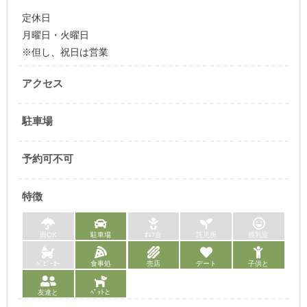
定休日
月曜日・火曜日
※但し、祝日は営業
アクセス
駐車場
予約可不可
特徴
雨OK
駐車場
ｵﾑﾂ台
託児所
授乳室
ﾍﾞﾋﾞｰｶｰ
食事処
売店
デート
子供と
友達と
ﾍﾟｯﾄと