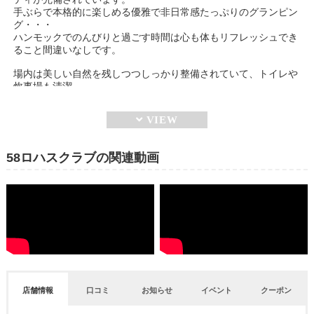
手ぶらで本格的に楽しめる優雅で非日常感たっぷりのグランピン
グ・・・
ハンモックでのんびりと過ごす時間は心も体もリフレッシュでき
ること間違いなしです。
場内は美しい自然を残しつつしっかり整備されていて、トイレや
炊事場も清潔。
満点の星空を眺めながら、時間を忘れ日々の疲れを癒しリフレッ
シュできます。
元ゴルフ場の広大な敷地内には、オーガニック野菜をたっぷり使
58ロハスクラブの関連動画
ったメニューが魅力のレストランやいちご狩り農園、BBQ施設、
カフェなど様々な施設があり、一日中飽きずに楽しむことができ
ます。
店舗情報
口コミ
お知らせ
イベント
クーポン