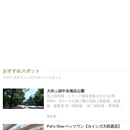
おすすめスポット
スポスポオススメのスポーツスポット
大井ふ頭中央海浜公園
陸上競技場：トラック競技全般が行える1周
400m、8コースの第三種公認陸上競技場。会議
室、観客席 第一球技場： 第二球技場： 野球場：..
東京都
Pet's One-ペッツワン【カインズ大田原店】