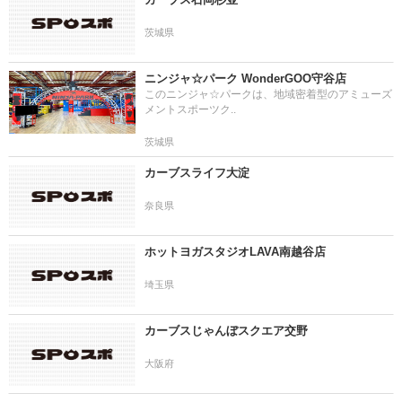
茨城県
ニンジャ☆パーク WonderGOO守谷店
このニンジャ☆パークは、地域密着型のアミューズ
メントスポーツク..
茨城県
カーブスライフ大淀
奈良県
ホットヨガスタジオLAVA南越谷店
埼玉県
カーブスじゃんぼスクエア交野
大阪府