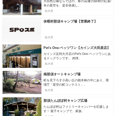
大自然公園ならではの、春の花/夏の緑/秋の紅葉/
冬の星空を、是非体感し..
栃木県
休暇村那須キャンプ場【営業終了】
栃木県
Pet's One-ペッツワン【カインズ大田原店】
カインズ足利大月店のPet's One-ペッツワンにあ
るドッグランです。 肉球..
栃木県
南那須オートキャンプ場
町を見下ろす小高い丘の雑木林の中にあり、環
境庁「星空の町コンテスト」..
栃木県
那須たんぽぽ村キャンプ広場
たんぽぽ村はファミリーキャンパーを応援しま
す！ 親子キャンプで、家族..