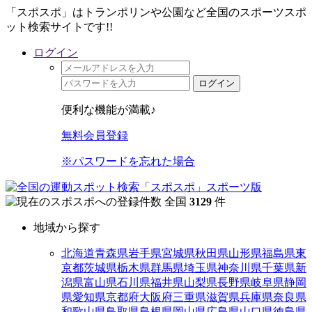
「スポスポ」はトランポリンや公園など全国のスポーツスポ
ット検索サイトです!!
ログイン
ログイン
便利な機能が満載♪
無料会員登録
※パスワードを忘れた場合
全国
3129
件
地域から探す
北海道
青森県
岩手県
宮城県
秋田県
山形県
福島県
東
京都
茨城県
栃木県
群馬県
埼玉県
神奈川県
千葉県
新
潟県
富山県
石川県
福井県
山梨県
長野県
岐阜県
静岡
県
愛知県
京都府
大阪府
三重県
滋賀県
兵庫県
奈良県
和歌山県
鳥取県
島根県
岡山県
広島県
山口県
徳島県