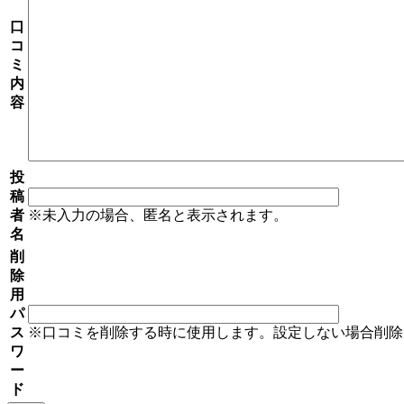
口
コ
ミ
内
容
投
稿
者
※未入力の場合、匿名と表示されます。
名
削
除
用
パ
ス
※口コミを削除する時に使用します。設定しない場合削除
ワ
ー
ド