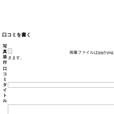
口コミを書く
写
真
画像ファイルはjpgかp
添
きます。
付
口
コ
ミ
タ
イ
ト
ル