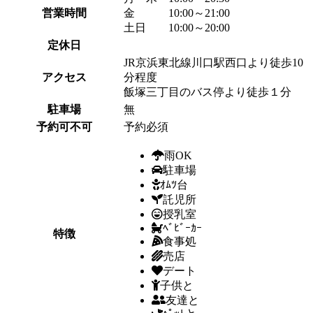
営業時間
金 10:00～21:00
土日 10:00～20:00
定休日
JR京浜東北線川口駅西口より徒歩10
アクセス
分程度
飯塚三丁目のバス停より徒歩１分
駐車場
無
予約可不可
予約必須
雨OK
駐車場
ｵﾑﾂ台
託児所
授乳室
ﾍﾞﾋﾞｰｶｰ
特徴
食事処
売店
デート
子供と
友達と