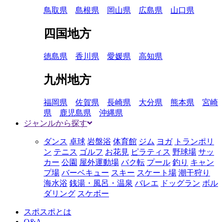
鳥取県
島根県
岡山県
広島県
山口県
四国地方
徳島県
香川県
愛媛県
高知県
九州地方
福岡県
佐賀県
長崎県
大分県
熊本県
宮崎
県
鹿児島県
沖縄県
ジャンルから探す
ダンス
卓球
岩盤浴
体育館
ジム
ヨガ
トランポリ
ン
テニス
ゴルフ
お花見
ピラティス
野球場
サッ
カー
公園
屋外運動場
バク転
プール
釣り
キャン
プ場
バーベキュー
スキー
スケート場
潮干狩り
海水浴
銭湯・風呂・温泉
バレエ
ドッグラン
ボル
ダリング
スケボー
スポスポとは
Q&A