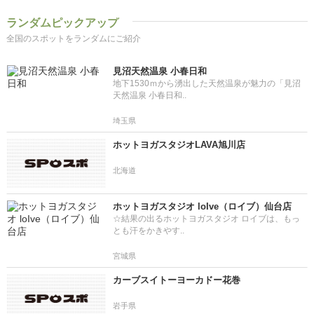
ランダムピックアップ
全国のスポットをランダムにご紹介
見沼天然温泉 小春日和
地下1530ｍから湧出した天然温泉が魅力の「見沼
天然温泉 小春日和..
埼玉県
ホットヨガスタジオLAVA旭川店
北海道
ホットヨガスタジオ loIve（ロイブ）仙台店
☆結果の出るホットヨガスタジオ ロイブは、もっ
とも汗をかきやす..
宮城県
カーブスイトーヨーカドー花巻
岩手県