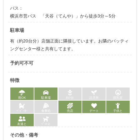
バス：
横浜市営バス 「天谷（てんや）」から徒歩3分～5分
駐車場
有（約20台分）店舗正面に隣接しています。お隣のバッティ
ングセンター様と共有してます。
予約可不可
特徴
雨OK
駐車場
ｵﾑﾂ台
託児所
授乳室
ﾍﾞﾋﾞｰｶｰ
食事処
売店
デート
子供と
友達と
ﾍﾟｯﾄと
その他・備考