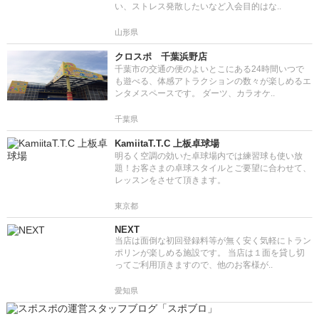
い、ストレス発散したいなど入会目的はな..
山形県
クロスポ 千葉浜野店
千葉市の交通の便のよいとこにある24時間いつで
も遊べる、体感アトラクションの数々が楽しめるエ
ンタメスペースです。 ダーツ、カラオケ..
千葉県
KamiitaT.T.C 上板卓球場
明るく空調の効いた卓球場内では練習球も使い放
題！お客さまの卓球スタイルとご要望に合わせて、
レッスンをさせて頂きます。
東京都
NEXT
当店は面倒な初回登録料等が無く安く気軽にトラン
ポリンが楽しめる施設です。 当店は１面を貸し切
ってご利用頂きますので、他のお客様が..
愛知県