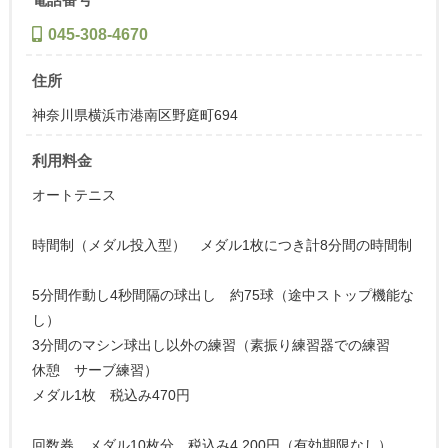
045-308-4670
住所
神奈川県横浜市港南区野庭町694
利用料金
オートテニス
時間制（メダル投入型） メダル1枚につき計8分間の時間制
5分間作動し4秒間隔の球出し 約75球（途中ストップ機能な
し）
3分間のマシン球出し以外の練習（素振り練習器での練習
休憩 サーブ練習）
メダル1枚 税込み470円
回数券 メダル10枚分 税込み4,200円（有効期限なし）