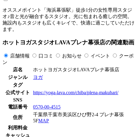
オススメポイント「海浜幕張駅」徒歩1分の女性専用スタジ
オ♪音と光が融合するスタジオ。光に包まれる癒しの空間。
施設内もスタジオも広くキレイで、快適に過ごしていただけ
ます。
ホットヨガスタジオLAVAプレナ幕張店の関連動画
店舗情報
口コミ
お知らせ
イベント
クーポ
ン
店名
ホットヨガスタジオLAVAプレナ幕張店
ジャンル
ヨガ
タグ
公式サイト
https://yoga-lava.com/chiba/plena-makuhari/
SNS
電話番号
0570-00-4515
千葉県千葉市美浜区ひび野2-4 プレナ幕張
住所
5F
MAP
利用料金
キャッシュ