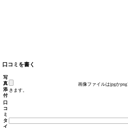
口コミを書く
写
真
画像ファイルはjpgかp
添
きます。
付
口
コ
ミ
タ
イ