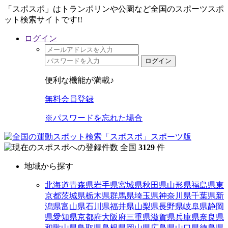
「スポスポ」はトランポリンや公園など全国のスポーツスポ
ット検索サイトです!!
ログイン
ログイン
便利な機能が満載♪
無料会員登録
※パスワードを忘れた場合
全国
3129
件
地域から探す
北海道
青森県
岩手県
宮城県
秋田県
山形県
福島県
東
京都
茨城県
栃木県
群馬県
埼玉県
神奈川県
千葉県
新
潟県
富山県
石川県
福井県
山梨県
長野県
岐阜県
静岡
県
愛知県
京都府
大阪府
三重県
滋賀県
兵庫県
奈良県
和歌山県
鳥取県
島根県
岡山県
広島県
山口県
徳島県