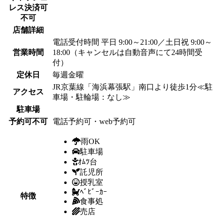
レス決済可
不可
店舗詳細
電話受付時間 平日 9:00～21:00／土日祝 9:00～
営業時間
18:00（キャンセルは自動音声にて24時間受
付）
定休日
毎週金曜
JR京葉線「海浜幕張駅」南口より徒歩1分≪駐
アクセス
車場・駐輪場：なし≫
駐車場
予約可不可
電話予約可・web予約可
雨OK
駐車場
ｵﾑﾂ台
託児所
授乳室
ﾍﾞﾋﾞｰｶｰ
特徴
食事処
売店