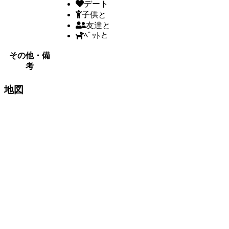
デート
子供と
友達と
ﾍﾟｯﾄと
その他・備
考
地図