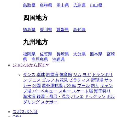
鳥取県
島根県
岡山県
広島県
山口県
四国地方
徳島県
香川県
愛媛県
高知県
九州地方
福岡県
佐賀県
長崎県
大分県
熊本県
宮崎
県
鹿児島県
沖縄県
ジャンルから探す
ダンス
卓球
岩盤浴
体育館
ジム
ヨガ
トランポリ
ン
テニス
ゴルフ
お花見
ピラティス
野球場
サッ
カー
公園
屋外運動場
バク転
プール
釣り
キャン
プ場
バーベキュー
スキー
スケート場
潮干狩り
海水浴
銭湯・風呂・温泉
バレエ
ドッグラン
ボル
ダリング
スケボー
スポスポとは
Q&A