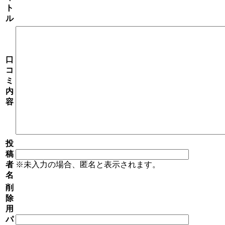
ト
ル
口
コ
ミ
内
容
投
稿
者
※未入力の場合、匿名と表示されます。
名
削
除
用
パ