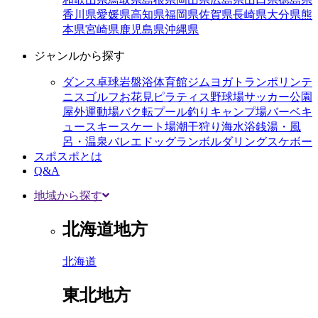
香川県
愛媛県
高知県
福岡県
佐賀県
長崎県
大分県
熊
本県
宮崎県
鹿児島県
沖縄県
ジャンルから探す
ダンス
卓球
岩盤浴
体育館
ジム
ヨガ
トランポリン
テ
ニス
ゴルフ
お花見
ピラティス
野球場
サッカー
公園
屋外運動場
バク転
プール
釣り
キャンプ場
バーベキ
ュー
スキー
スケート場
潮干狩り
海水浴
銭湯・風
呂・温泉
バレエ
ドッグラン
ボルダリング
スケボー
スポスポとは
Q&A
地域から探す
北海道地方
北海道
東北地方