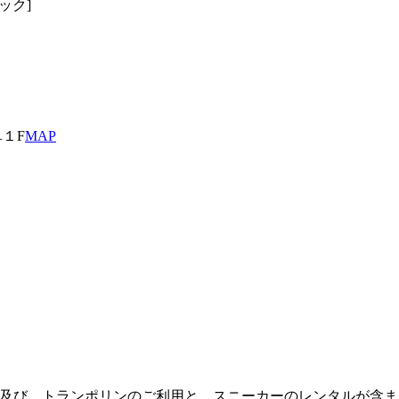
ック]
阜１F
MAP
及び、トランポリンのご利用と、スニーカーのレンタルが含ま