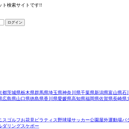
ト検索サイトです!!
ログイン
京都
茨城県
栃木県
群馬県
埼玉県
神奈川県
千葉県
新潟県
富山県
石
県
広島県
山口県
徳島県
香川県
愛媛県
高知県
福岡県
佐賀県
長崎県
ニス
ゴルフ
お花見
ピラティス
野球場
サッカー
公園
屋外運動場
バ
ルダリング
スケボー