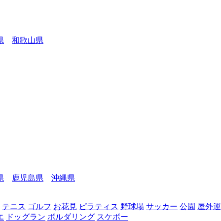
県
和歌山県
県
鹿児島県
沖縄県
テニス
ゴルフ
お花見
ピラティス
野球場
サッカー
公園
屋外運
エ
ドッグラン
ボルダリング
スケボー