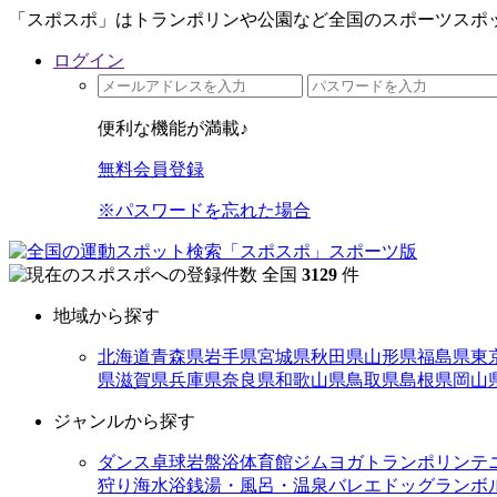
「スポスポ」はトランポリンや公園など全国のスポーツスポッ
ログイン
便利な機能が満載♪
無料会員登録
※パスワードを忘れた場合
全国
3129
件
地域から探す
北海道
青森県
岩手県
宮城県
秋田県
山形県
福島県
東
県
滋賀県
兵庫県
奈良県
和歌山県
鳥取県
島根県
岡山
ジャンルから探す
ダンス
卓球
岩盤浴
体育館
ジム
ヨガ
トランポリン
テ
狩り
海水浴
銭湯・風呂・温泉
バレエ
ドッグラン
ボ