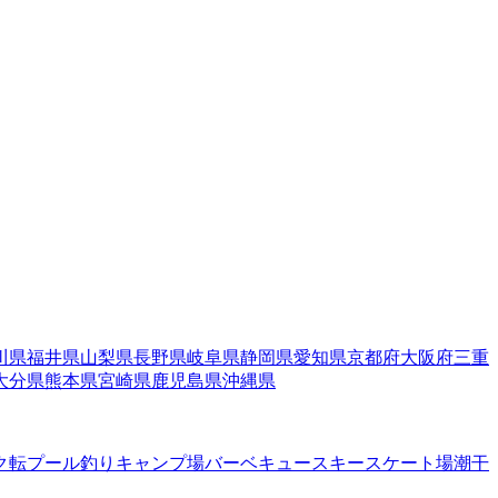
川県
福井県
山梨県
長野県
岐阜県
静岡県
愛知県
京都府
大阪府
三重
大分県
熊本県
宮崎県
鹿児島県
沖縄県
ク転
プール
釣り
キャンプ場
バーベキュー
スキー
スケート場
潮干