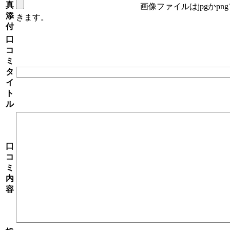
真
画像ファイルはjpgかp
添
きます。
付
口
コ
ミ
タ
イ
ト
ル
口
コ
ミ
内
容