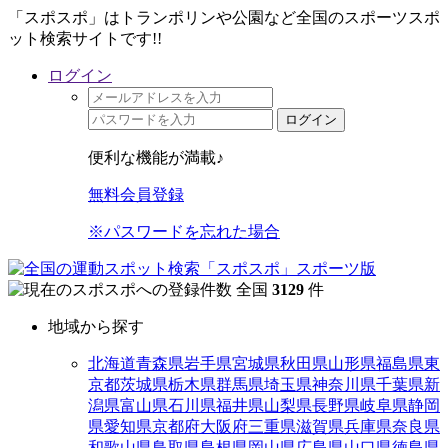
「スポスポ」はトランポリンや公園など全国のスポーツスポ
ット検索サイトです!!
ログイン
ログイン
便利な機能が満載♪
無料会員登録
※パスワードを忘れた場合
全国
3129
件
地域から探す
北海道
青森県
岩手県
宮城県
秋田県
山形県
福島県
東
京都
茨城県
栃木県
群馬県
埼玉県
神奈川県
千葉県
新
潟県
富山県
石川県
福井県
山梨県
長野県
岐阜県
静岡
県
愛知県
京都府
大阪府
三重県
滋賀県
兵庫県
奈良県
和歌山県
鳥取県
島根県
岡山県
広島県
山口県
徳島県