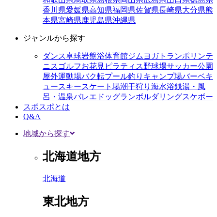
香川県
愛媛県
高知県
福岡県
佐賀県
長崎県
大分県
熊
本県
宮崎県
鹿児島県
沖縄県
ジャンルから探す
ダンス
卓球
岩盤浴
体育館
ジム
ヨガ
トランポリン
テ
ニス
ゴルフ
お花見
ピラティス
野球場
サッカー
公園
屋外運動場
バク転
プール
釣り
キャンプ場
バーベキ
ュー
スキー
スケート場
潮干狩り
海水浴
銭湯・風
呂・温泉
バレエ
ドッグラン
ボルダリング
スケボー
スポスポとは
Q&A
地域から探す
北海道地方
北海道
東北地方