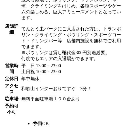
球、クライミングをはじめ、各種スポーツやゲー
ムの楽しめる、巨大アミューズメントとなってい
ます。
店舗詳
てんとう虫パークにご入店された方は、トランポ
細
リン・クライミング・ボウリング・スポーツコー
ト・ドリンクバー等 店舗内施設を無料でご利用
できます。
※ボウリングは貸し靴代金300円別途必要。
何度でもエリアの入退場ができます。
営業時
平 日 13:00－23:00
間
土日祝 10:00－23:00
定休日
年中無休
アクセ
和歌山インターおりてすぐ 3分！
ス
駐車場
無料平面駐車場１００台あり
予約可
不可
雨OK