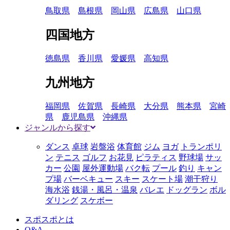
鳥取県
島根県
岡山県
広島県
山口県
四国地方
徳島県
香川県
愛媛県
高知県
九州地方
福岡県
佐賀県
長崎県
大分県
熊本県
宮崎
県
鹿児島県
沖縄県
ジャンルから探す
ダンス
卓球
岩盤浴
体育館
ジム
ヨガ
トランポリ
ン
テニス
ゴルフ
お花見
ピラティス
野球場
サッ
カー
公園
屋外運動場
バク転
プール
釣り
キャン
プ場
バーベキュー
スキー
スケート場
潮干狩り
海水浴
銭湯・風呂・温泉
バレエ
ドッグラン
ボル
ダリング
スケボー
スポスポとは
Q&A