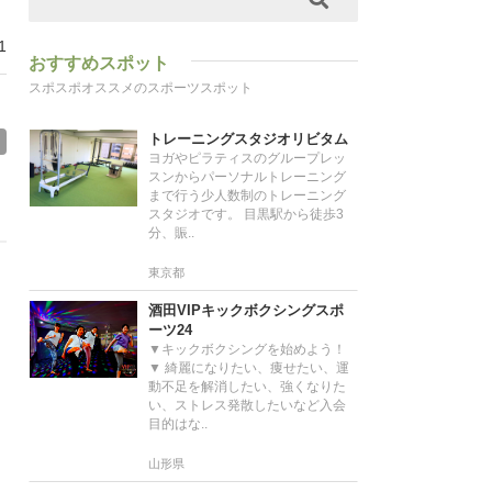
1
おすすめスポット
スポスポオススメのスポーツスポット
トレーニングスタジオリビタム
ヨガやピラティスのグループレッ
スンからパーソナルトレーニング
まで行う少人数制のトレーニング
スタジオです。 目黒駅から徒歩3
分、賑..
東京都
酒田VIPキックボクシングスポ
ーツ24
▼キックボクシングを始めよう！
▼ 綺麗になりたい、痩せたい、運
動不足を解消したい、強くなりた
い、ストレス発散したいなど入会
目的はな..
山形県