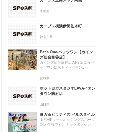
カーブス近商ストア向島
京都府
カーブス横浜伊勢佐木町
神奈川県
Pet's One-ペッツワン【カイン
ズ仙台富谷店】
カインズ仙台富谷店のPet's One-ペ
ッツワンにあるドッグラン..
宮城県
ホットヨガスタジオLAVAイオン
タウン防府店
山口県
ヨガ＆ピラティス ベルスタイル
山形VIPキックボクシングスポーツ
24と併設です。 キックボクシン..