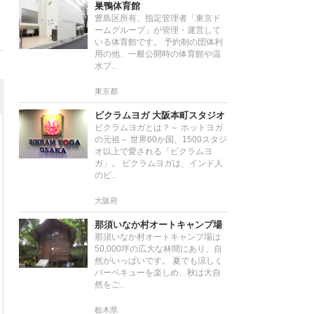
巣鴨体育館
豊島区所有、指定管理者「東京ド
ームグループ」が管理・運営して
いる体育館です。 予約制の団体利
用の他、一般公開時の体育館や温
水プ..
東京都
ビクラムヨガ 大阪本町スタジオ
ビクラムヨガとは？～ ホットヨガ
の元祖～ 世界60か国、1500スタジ
オ以上で愛される「ビクラムヨ
ガ」。 ビクラムヨガは、インド人
のビ..
大阪府
那須いなか村オートキャンプ場
那須いなか村オートキャンプ場は
50,000坪の広大な林間にあり、自
然がいっぱいです。 夏でも涼しく
バーベキューを楽しめ、秋は大自
然をご..
栃木県