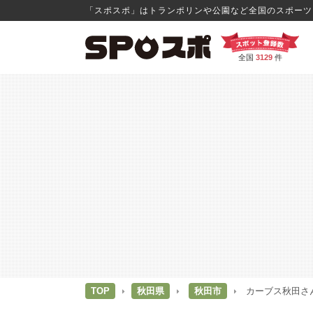
「スポスポ」はトランポリンや公園など全国のスポーツス
全国
3129
件
TOP
秋田県
秋田市
カーブス秋田さ