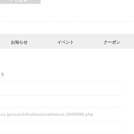
お知らせ
イベント
クーポン
のう
.co.jp/search/hokkaido/akita/cat-20/90596.php