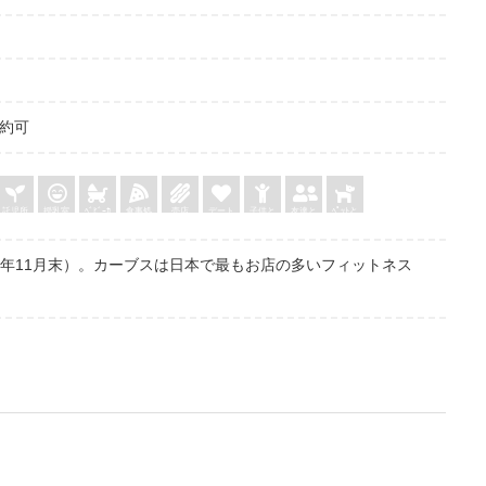
予約可
託児所
授乳室
ﾍﾞﾋﾞｰｶ
食事処
売店
デート
子供と
友達と
ﾍﾟｯﾄと
ｰ
018年11月末）。カーブスは日本で最もお店の多いフィットネス