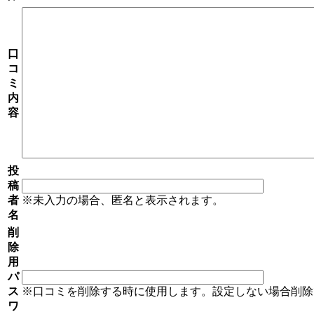
口
コ
ミ
内
容
投
稿
者
※未入力の場合、匿名と表示されます。
名
削
除
用
パ
ス
※口コミを削除する時に使用します。設定しない場合削除
ワ