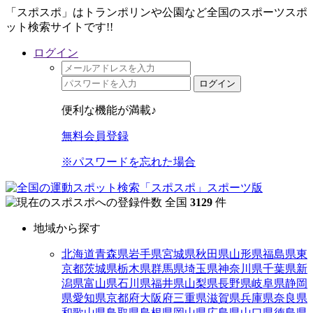
「スポスポ」はトランポリンや公園など全国のスポーツスポ
ット検索サイトです!!
ログイン
ログイン
便利な機能が満載♪
無料会員登録
※パスワードを忘れた場合
全国
3129
件
地域から探す
北海道
青森県
岩手県
宮城県
秋田県
山形県
福島県
東
京都
茨城県
栃木県
群馬県
埼玉県
神奈川県
千葉県
新
潟県
富山県
石川県
福井県
山梨県
長野県
岐阜県
静岡
県
愛知県
京都府
大阪府
三重県
滋賀県
兵庫県
奈良県
和歌山県
鳥取県
島根県
岡山県
広島県
山口県
徳島県