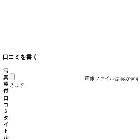
口コミを書く
写
真
画像ファイルはjpgかp
添
きます。
付
口
コ
ミ
タ
イ
ト
ル