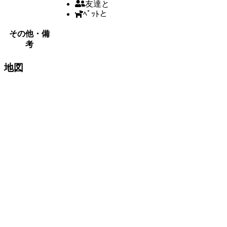
友達と
ﾍﾟｯﾄと
その他・備
考
地図