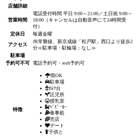
店舗詳細
電話受付時間 平日 9:00～21:00／土日祝 9:00～
営業時間
18:00（キャンセルは自動音声にて24時間受
付）
定休日
毎週金曜
JR常磐線、新京成線「松戸駅」西口より徒歩2
アクセス
分≪駐車場・駐輪場：なし≫
駐車場
予約可不可
電話予約可・web予約可
雨OK
駐車場
ｵﾑﾂ台
託児所
授乳室
ﾍﾞﾋﾞｰｶｰ
特徴
食事処
売店
デート
子供と