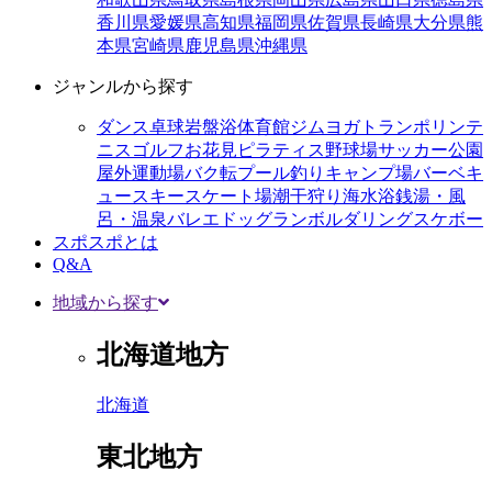
香川県
愛媛県
高知県
福岡県
佐賀県
長崎県
大分県
熊
本県
宮崎県
鹿児島県
沖縄県
ジャンルから探す
ダンス
卓球
岩盤浴
体育館
ジム
ヨガ
トランポリン
テ
ニス
ゴルフ
お花見
ピラティス
野球場
サッカー
公園
屋外運動場
バク転
プール
釣り
キャンプ場
バーベキ
ュー
スキー
スケート場
潮干狩り
海水浴
銭湯・風
呂・温泉
バレエ
ドッグラン
ボルダリング
スケボー
スポスポとは
Q&A
地域から探す
北海道地方
北海道
東北地方