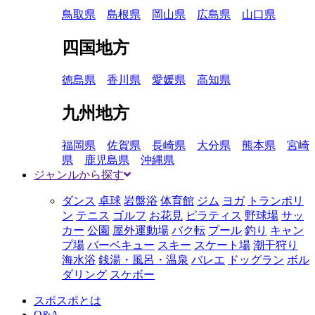
鳥取県
島根県
岡山県
広島県
山口県
四国地方
徳島県
香川県
愛媛県
高知県
九州地方
福岡県
佐賀県
長崎県
大分県
熊本県
宮崎
県
鹿児島県
沖縄県
ジャンルから探す
ダンス
卓球
岩盤浴
体育館
ジム
ヨガ
トランポリ
ン
テニス
ゴルフ
お花見
ピラティス
野球場
サッ
カー
公園
屋外運動場
バク転
プール
釣り
キャン
プ場
バーベキュー
スキー
スケート場
潮干狩り
海水浴
銭湯・風呂・温泉
バレエ
ドッグラン
ボル
ダリング
スケボー
スポスポとは
Q&A