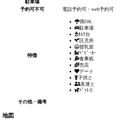
駐車場
予約可不可
電話予約可・web予約可
雨OK
駐車場
ｵﾑﾂ台
託児所
授乳室
ﾍﾞﾋﾞｰｶｰ
特徴
食事処
売店
デート
子供と
友達と
ﾍﾟｯﾄと
その他・備考
地図