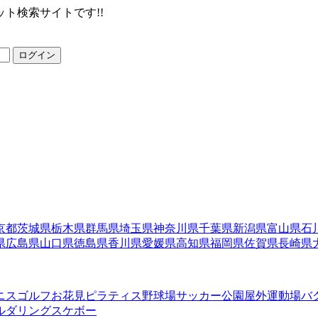
ト検索サイトです!!
ログイン
京都
茨城県
栃木県
群馬県
埼玉県
神奈川県
千葉県
新潟県
富山県
石
県
広島県
山口県
徳島県
香川県
愛媛県
高知県
福岡県
佐賀県
長崎県
ニス
ゴルフ
お花見
ピラティス
野球場
サッカー
公園
屋外運動場
バ
ルダリング
スケボー