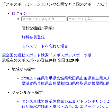
「スポスポ」はトランポリンや公園など全国のスポーツスポッ
ログイン
便利な機能が満載♪
無料会員登録
※パスワードを忘れた場合
全国
3129
件
地域から探す
北海道
青森県
岩手県
宮城県
秋田県
山形県
福島県
東
県
滋賀県
兵庫県
奈良県
和歌山県
鳥取県
島根県
岡山
ジャンルから探す
ダンス
卓球
岩盤浴
体育館
ジム
ヨガ
トランポリン
テ
狩り
海水浴
銭湯・風呂・温泉
バレエ
ドッグラン
ボ