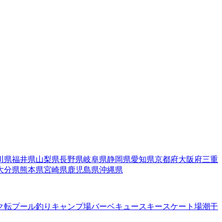
川県
福井県
山梨県
長野県
岐阜県
静岡県
愛知県
京都府
大阪府
三重
大分県
熊本県
宮崎県
鹿児島県
沖縄県
ク転
プール
釣り
キャンプ場
バーベキュー
スキー
スケート場
潮干