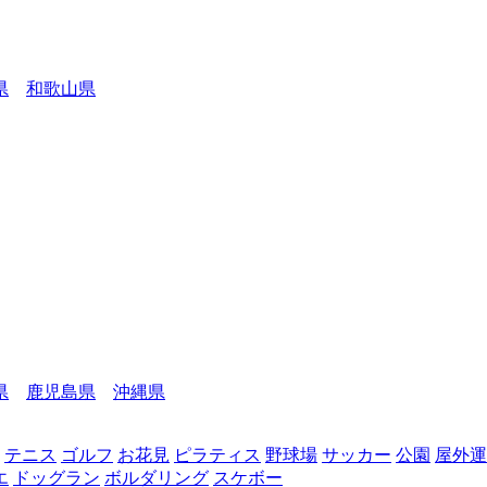
県
和歌山県
県
鹿児島県
沖縄県
テニス
ゴルフ
お花見
ピラティス
野球場
サッカー
公園
屋外運
エ
ドッグラン
ボルダリング
スケボー