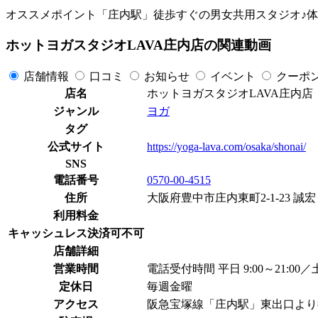
オススメポイント「庄内駅」徒歩すぐの男女共用スタジオ♪
ホットヨガスタジオLAVA庄内店の関連動画
店舗情報
口コミ
お知らせ
イベント
クーポ
店名
ホットヨガスタジオLAVA庄内店
ジャンル
ヨガ
タグ
公式サイト
https://yoga-lava.com/osaka/shonai/
SNS
電話番号
0570-00-4515
住所
大阪府豊中市庄内東町2-1-23 誠宏
利用料金
キャッシュレス決済可不可
店舗詳細
営業時間
電話受付時間 平日 9:00～21:0
定休日
毎週金曜
アクセス
阪急宝塚線「庄内駅」東出口より徒