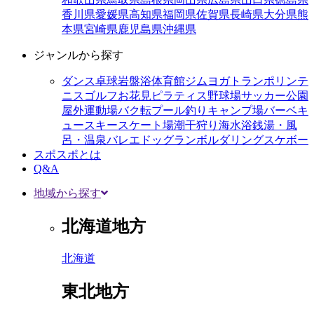
香川県
愛媛県
高知県
福岡県
佐賀県
長崎県
大分県
熊
本県
宮崎県
鹿児島県
沖縄県
ジャンルから探す
ダンス
卓球
岩盤浴
体育館
ジム
ヨガ
トランポリン
テ
ニス
ゴルフ
お花見
ピラティス
野球場
サッカー
公園
屋外運動場
バク転
プール
釣り
キャンプ場
バーベキ
ュー
スキー
スケート場
潮干狩り
海水浴
銭湯・風
呂・温泉
バレエ
ドッグラン
ボルダリング
スケボー
スポスポとは
Q&A
地域から探す
北海道地方
北海道
東北地方