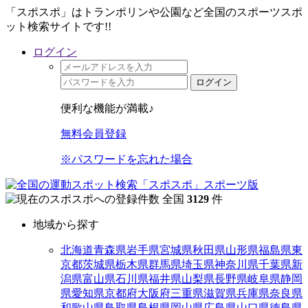
「スポスポ」はトランポリンや公園など全国のスポーツスポ
ット検索サイトです!!
ログイン
ログイン
便利な機能が満載♪
無料会員登録
※パスワードを忘れた場合
全国
3129
件
地域から探す
北海道
青森県
岩手県
宮城県
秋田県
山形県
福島県
東
京都
茨城県
栃木県
群馬県
埼玉県
神奈川県
千葉県
新
潟県
富山県
石川県
福井県
山梨県
長野県
岐阜県
静岡
県
愛知県
京都府
大阪府
三重県
滋賀県
兵庫県
奈良県
和歌山県
鳥取県
島根県
岡山県
広島県
山口県
徳島県