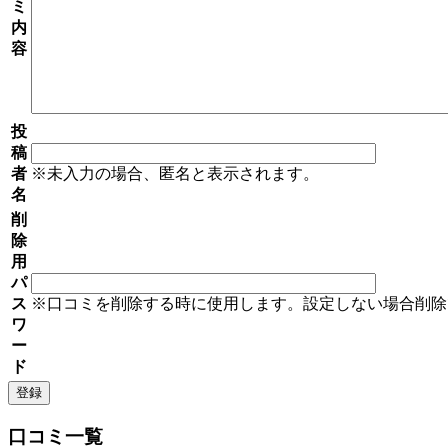
ミ
内
容
投
稿
者
※未入力の場合、匿名と表示されます。
名
削
除
用
パ
ス
※口コミを削除する時に使用します。設定しない場合削除
ワ
ー
ド
口コミ一覧