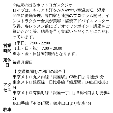
☆結果の出るホットヨガスタジオ
ロイブは、もっとも汗をかきやすい室温38℃、湿度
65％に徹底管理。専門家と連携のプログラム開発、イ
ンストラクター全員が美容・姿勢アドバイスマスター
取得、各レッスン前にビデオでワンポイント講座をご
覧いただく等、結果を早く実感いただくことにこだわ
っています。
（平日） 7:00～22:00
営業
（土・日・祝） 7:00～20:00
時間
※水・金・日は9時開始となります。
定休
毎週月曜日
日
【 交通機関をご利用の場合 】
東京メトロ丸ノ内線「銀座駅」C8出口より徒歩1分
東京メトロ銀座線・日比谷線「銀座駅」B4出口徒歩2
アク
分
セス
東京メトロ有楽町線「銀座一丁目」5番出口より徒歩4
分
JR山手線「有楽町駅」銀座出口より徒歩4分
駐車