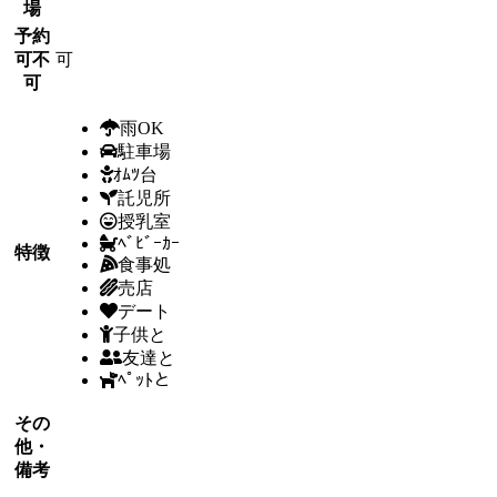
場
予約
可不
可
可
雨OK
駐車場
ｵﾑﾂ台
託児所
授乳室
ﾍﾞﾋﾞｰｶｰ
特徴
食事処
売店
デート
子供と
友達と
ﾍﾟｯﾄと
その
他・
備考