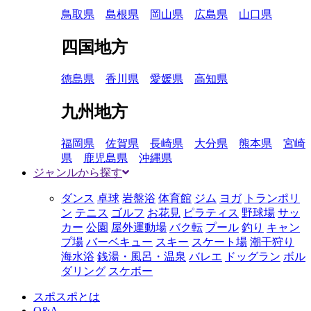
鳥取県
島根県
岡山県
広島県
山口県
四国地方
徳島県
香川県
愛媛県
高知県
九州地方
福岡県
佐賀県
長崎県
大分県
熊本県
宮崎
県
鹿児島県
沖縄県
ジャンルから探す
ダンス
卓球
岩盤浴
体育館
ジム
ヨガ
トランポリ
ン
テニス
ゴルフ
お花見
ピラティス
野球場
サッ
カー
公園
屋外運動場
バク転
プール
釣り
キャン
プ場
バーベキュー
スキー
スケート場
潮干狩り
海水浴
銭湯・風呂・温泉
バレエ
ドッグラン
ボル
ダリング
スケボー
スポスポとは
Q&A