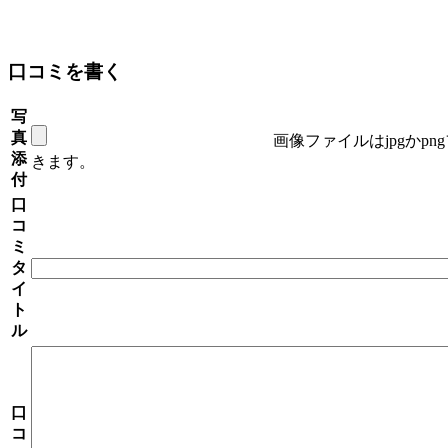
口コミを書く
写
真
画像ファイルはjpgかp
添
きます。
付
口
コ
ミ
タ
イ
ト
ル
口
コ