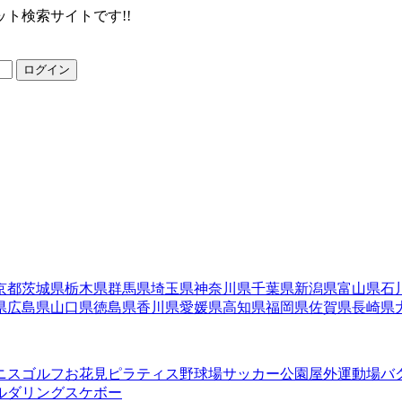
ト検索サイトです!!
ログイン
京都
茨城県
栃木県
群馬県
埼玉県
神奈川県
千葉県
新潟県
富山県
石
県
広島県
山口県
徳島県
香川県
愛媛県
高知県
福岡県
佐賀県
長崎県
ニス
ゴルフ
お花見
ピラティス
野球場
サッカー
公園
屋外運動場
バ
ルダリング
スケボー