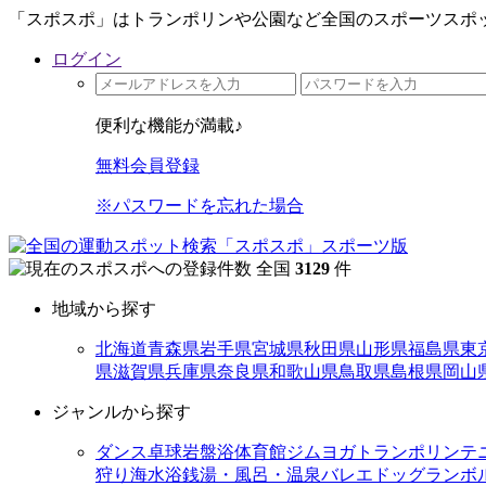
「スポスポ」はトランポリンや公園など全国のスポーツスポッ
ログイン
便利な機能が満載♪
無料会員登録
※パスワードを忘れた場合
全国
3129
件
地域から探す
北海道
青森県
岩手県
宮城県
秋田県
山形県
福島県
東
県
滋賀県
兵庫県
奈良県
和歌山県
鳥取県
島根県
岡山
ジャンルから探す
ダンス
卓球
岩盤浴
体育館
ジム
ヨガ
トランポリン
テ
狩り
海水浴
銭湯・風呂・温泉
バレエ
ドッグラン
ボ