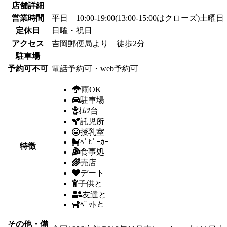
店舗詳細
営業時間
平日 10:00-19:00(13:00-15:00はクローズ)土曜日 1
定休日
日曜・祝日
アクセス
吉岡郵便局より 徒歩2分
駐車場
予約可不可
電話予約可・web予約可
雨OK
駐車場
ｵﾑﾂ台
託児所
授乳室
ﾍﾞﾋﾞｰｶｰ
特徴
食事処
売店
デート
子供と
友達と
ﾍﾟｯﾄと
その他・備