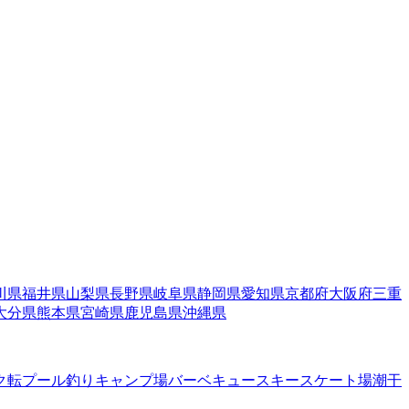
川県
福井県
山梨県
長野県
岐阜県
静岡県
愛知県
京都府
大阪府
三重
大分県
熊本県
宮崎県
鹿児島県
沖縄県
ク転
プール
釣り
キャンプ場
バーベキュー
スキー
スケート場
潮干