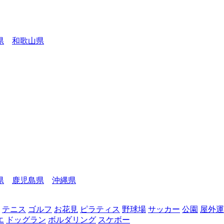
県
和歌山県
県
鹿児島県
沖縄県
テニス
ゴルフ
お花見
ピラティス
野球場
サッカー
公園
屋外運
エ
ドッグラン
ボルダリング
スケボー