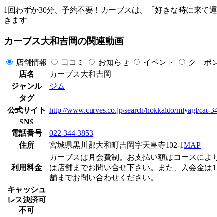
1回わずか30分、予約不要！カーブスは、「好きな時に来て
きます！
カーブス大和吉岡の関連動画
店舗情報
口コミ
お知らせ
イベント
クーポ
店名
カーブス大和吉岡
ジャンル
ジム
タグ
公式サイト
http://www.curves.co.jp/search/hokkaido/miyagi/cat-
SNS
電話番号
022-344-3853
住所
宮城県黒川郡大和町吉岡字天皇寺102-1
MAP
カーブスは月会費制。お支払い額はコースによりますが
利用料金
は店舗までお問い合せ下さい。また、入会金は15
舗までお問い合わせください。
キャッシュ
レス決済可
不可